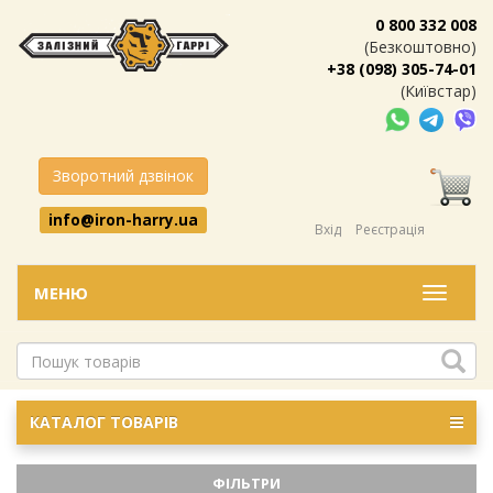
0 800 332 008
(Безкоштовно)
+38 (098) 305-74-01
(Київстар)
Зворотний дзвінок
info@iron-harry.ua
Вхід
Реєстрація
МЕНЮ
Меню
КАТАЛОГ ТОВАРІВ
ФІЛЬТРИ