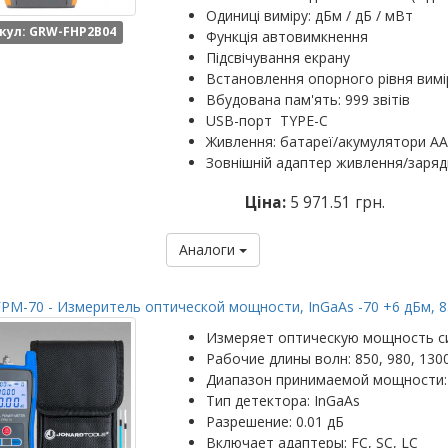
Одиниці виміру: дБм / дБ / мВт
кул: GRW-FHP2B04
Функція автовимкнення
Підсвічування екрану
Встановлення опорного рівня вим
Вбудована пам'ять: 999 звітів
USB-порт TYPE-C
Живлення: батареї/акумулятори AA 
Зовнішній адаптер живлення/заряд
Ціна:
5 971.51 грн.
Аналоги
FPM-70 - Измеритель оптической мощности, InGaAs -70 +6 дБм, 850
Измеряет оптическую мощность с
Рабочие длины волн: 850, 980, 1300
Диапазон принимаемой мощности: 
Тип детектора: InGaAs
Разрешение: 0.01 дБ
Включает адаптеры: FC, SC, LC