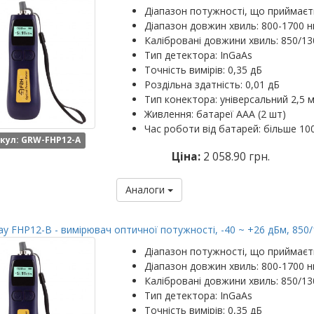
Діапазон потужності, що приймаєть
Діапазон довжин хвиль: 800-1700 
Калібровані довжини хвиль: 850/1
Тип детектора: InGaAs
Точність вимірів: 0,35 дБ
Роздільна здатність: 0,01 дБ
Тип конектора: універсальний 2,5 м
Живлення: батареї ААА (2 шт)
Час роботи від батарей: більше 10
кул: GRW-FHP12-A
Ціна:
2 058.90 грн.
Аналоги
y FHP12-B - вимірювач оптичної потужності, -40 ~ +26 дБм, 850
Діапазон потужності, що приймаєть
Діапазон довжин хвиль: 800-1700 
Калібровані довжини хвиль: 850/1
Тип детектора: InGaAs
Точність вимірів: 0,35 дБ