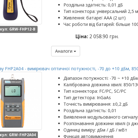
Роздільна здатність: 0,01 дБ
Тип конектора: універсальний 2,5 м
Живлення: батареї ААА (2 шт)
Час роботи від батарей: більше 10
кул: GRW-FHP12-B
Ціна:
2 058.90 грн.
Аналоги
y FHP2A04 - вимірювач оптичної потужності, -70 до +10 дБм, 85
Діапазон потужності: -70 ~ +10 дБ
Калібрована довжина хвилі: 850/13
Тип коннектора: FC/PC, SC/PC
Тип детектора: InGaAs
Точність вимірювання: ±0,2 дБ
Роздільна здатність: 0,01
Виявлення модульованого сигналу: 2
Розпізнавання довжини хвилі (з д
Одиниці виміру: дБм / дБ / мВт
кул: GRW-FHP2A04
Функція автовимкнення