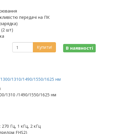
ірювання
ожливістю передачі на ПК
зарядка)
(2 шт)
ка
Купити!
В наявності
/1300/1310/1490/1550/1625 нм
м
00/1310 /1490/1550/1625 нм
270 Гц, 1 кГц, 2 кГц
жерелом FHS2)