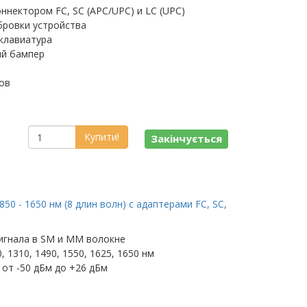
ннектором FC, SC (APC/UPC) и LC (UPC)
бровки устройства
клавиатура
ый бампер
ов
Купити!
Закінчується
50 - 1650 нм (8 длин волн) c адаптерами FC, SC,
игнала в SM и MM волокне
, 1310, 1490, 1550, 1625, 1650 нм
от -50 дБм до +26 дБм