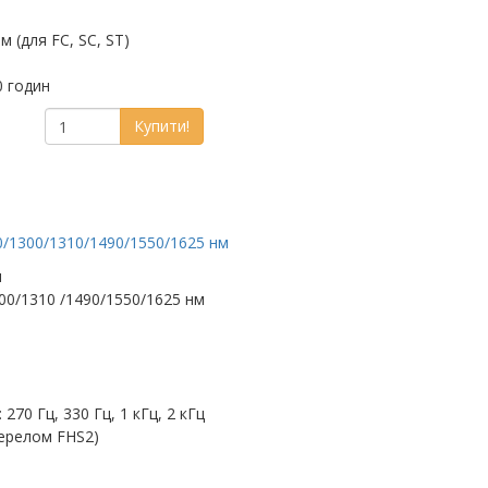
м (для FC, SC, ST)
0 годин
Купити!
0/1300/1310/1490/1550/1625 нм
м
00/1310 /1490/1550/1625 нм
70 Гц, 330 Гц, 1 кГц, 2 кГц
жерелом FHS2)