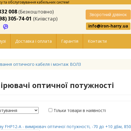
у та обслуговування кабельних систем!
332 008
(Безкоштовно)
Зворотний дзвінок
98) 305-74-01
(Київстар)
info@iron-harry.ua
узі
Доставка і оплата
Гарантія
Контакти
вання оптичного кабеля і монтаж ВОЛЗ
ірювачі оптичної потужності
Тільки товари в наявності
y FHP12-A - вимірювач оптичної потужності, -70 до +10 дБм, 85