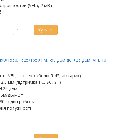
справностей (VFL), 2 мВт
45
Купити!
0/1550/1625/1650 нм, -50 дБм до +26 дБм, VFL 10
ті, VFL, тестер кабелю RJ45, ліхтарик)
.5 мм (підтримка FC, SC, ST)
 +26 дБм
дБм/дБ/мВт
80 годин роботи
вня потужності