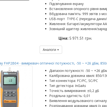
Підсвічування екрану
Встановлення опорного рівня вим
Вбудована пам'ять: 999 звітів з м
USB-порт TYPE-C (передача даних/
Живлення: батареї/акумулятори AA 
Зовнішній адаптер живлення/заряд
Ціна:
5 971.51 грн.
Аналоги
y FHP2B04 - вимірювач оптичної потужності, -50 ~ +26 дБм, 850
Діапазон потужності: -50 ~ +26 дБ
Калібрована довжина хвилі: 850/13
Тип коннектора: FC/PC, SC/PC
Тип детектора: InGaAs
Точність вимірювання: ±0,2 дБ
Роздільна здатність: 0,01
Виявлення модульованого сигналу: 
Розпізнавання довжини хвилі (з д