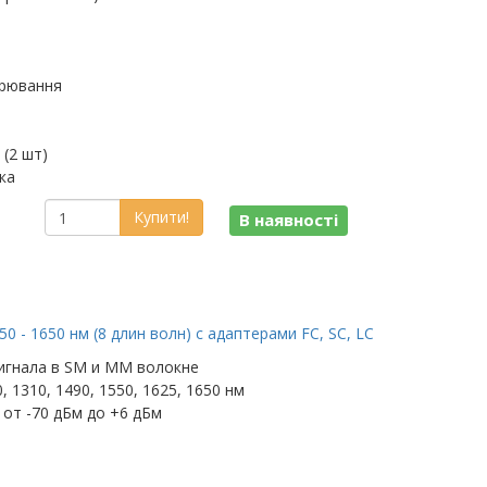
ірювання
(2 шт)
ка
Купити!
В наявності
 - 1650 нм (8 длин волн) c адаптерами FC, SC, LC
игнала в SM и MM волокне
, 1310, 1490, 1550, 1625, 1650 нм
от -70 дБм до +6 дБм