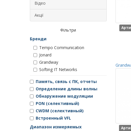
Відео
Акції
Арти
Фільтри
Бренди
Tempo Communication
Jonard
Grandway
Grandwa
Softing IT Networks
Память, связь с ПК, отчеты
Определение длины волны
Обнаружение модуляции
PON (селективный)
CWDM (селективный)
Встроенный VFL
Диапазон измеряемых
Арти