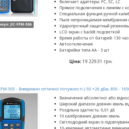
Включает адаптеры: FC, SC, LC
Прямое подключения к линиям с ко
Специальная функция ручной кали
Пыле непроницаемая мембранная 
икул: JIC-FPM-50A
Ударопрочный защитный резинов
LCD экран с backlit подсветкой
Время работы от батарей: 130 час
Автоотключение
Батарейки типа АА - 3 шт
Ціна:
19 229.31 грн.
FPM-50S - Вимірювач оптичної потужності (-50 +26 дБм, 850 - 165
Визначення абсолютної або віднос
Широкий діапазон довжин хвиль ві
Роздільна здатність: 0,01 дБ
10 каліброваних довжин хвиль
Світлодіодний екран із підсвічуван
10-хвилинне автоматичне вимкнен