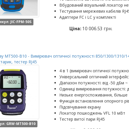
Вбудований візуальний локатор не
Тестування мережевих кабелів RJ
Адаптери FC і LC у комплекті
икул: JIC-FPM-50S
Ціна:
10 006.53 грн.
y MT500-B10 - Вимірювач оптичної потужності 850/1300/1310/149
хтарик, тестер RJ45
4 в 1 (вимірювач оптичної потужнос
Універсальний оптичний інтерфейс 2
Діапазон потужності: від -50 дБм ~
Одиниці вимірювання потужності: 
Низьке енергоспоживання, більше 
Функція встановлення опорного рі
Підсвічування екрану
Локатор пошкоджень VFL 10 мВт
Тестер витої пари RJ45
ул: GRW-MT500-B10