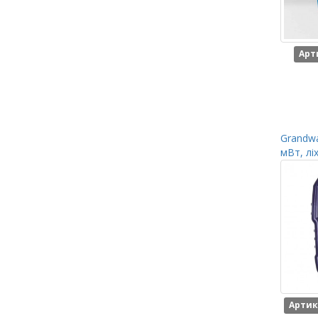
Арт
Grandwa
мВт, лі
Артик