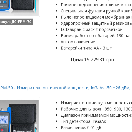
Прямое подключения к линиям с ко
Специальная функция ручной кали
Пыле непроницаемая мембранная 
икул: JIC-FPM-70
Ударопрочный защитный резинов
LCD экран с backlit подсветкой
Время работы от батарей: 130 час
Автоотключение
Батарейки типа АА - 3 шт
Ціна:
19 229.31 грн.
FPM-50 - Измеритель оптической мощности, InGaAs -50 +26 дБм, 8
Измеряет оптическую мощность с
Рабочие длины волн: 850, 980, 1300
Диапазон принимаемой мощности: 
Тип детектора: InGaAs
Разрешение: 0.01 дБ