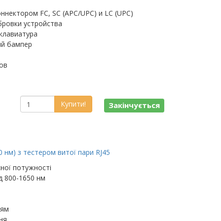
ннектором FC, SC (APC/UPC) и LC (UPC)
бровки устройства
клавиатура
ый бампер
ов
Купити!
Закінчується
0 нм) з тестером витої пари RJ45
ної потужності
д 800-1650 нм
ням
ня