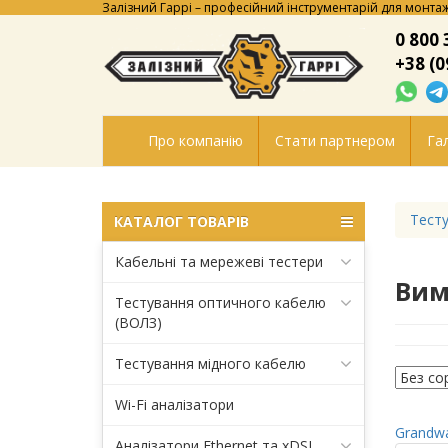
Залізний Гаррі – професійний інструментарій для монтаж
0 800 
+38 (0
Про компанію
Стати партнером
Гал
Тесту
КАТАЛОГ ТОВАРІВ
Кабельні та мережеві тестери
Вим
Тестування оптичного кабелю
(ВОЛЗ)
Тестування мідного кабелю
Wi-Fi аналізатори
Grandwa
Аналізатори Ethernet та xDSL