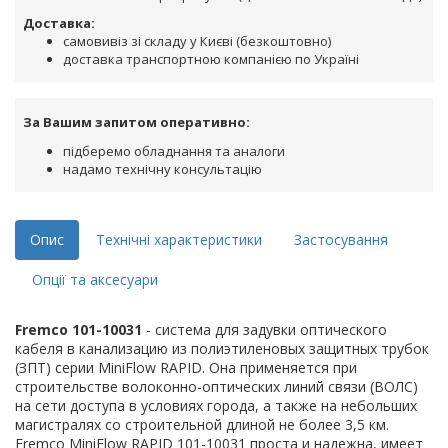
Доставка:
самовивіз зі складу у Києві (безкоштовно)
доставка транспортною компанією по Україні
За Вашим запитом оперативно:
підберемо обладнання та аналоги
надамо технічну консультацію
Опис
Технічні характеристики
Застосування
Опції та аксесуари
Fremco 101-10031
- система для задувки оптического
кабеля
в канализацию из полиэтиленовых защитных трубок
(ЗПТ) серии MiniFlow RAPID. Она применяется при
строительстве волоконно-оптических линий связи (ВОЛС)
на сети доступа в условиях города, а также на небольших
магистралях со строительной длиной не более 3,5 км.
Fremco MiniFlow RAPID 101-10031 проста и надежна, имеет