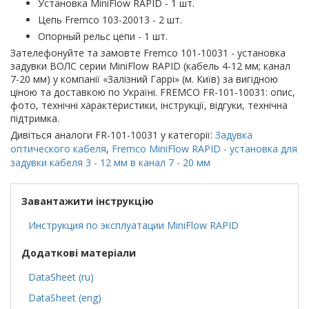
Установка MiniFlow RAPID - 1 шт.
Цепь Fremco 103-20013 - 2 шт.
Опорный рельс цепи - 1 шт.
Зателефонуйте та замовте Fremco 101-10031 - установка
задувки ВОЛС серии MiniFlow RAPID (кабель 4-12 мм; канал
7-20 мм) у компанії «Залізний Гаррі» (м. Київ) за вигідною
ціною та доставкою по Україні. FREMCO FR-101-10031: опис,
фото, технічні характеристики, інструкції, відгуки, технічна
підтримка.
Дивіться аналоги FR-101-10031 у категорії:
Задувка
оптического кабеля
,
Fremco MiniFlow RAPID - установка для
задувки кабеля 3 - 12 мм в канал 7 - 20 мм
Завантажити інструкцію
Инструкция по эксплуатации MiniFlow RAPID
Додаткові матеріали
DataSheet (ru)
DataSheet (eng)