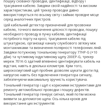
пошуку схованої проводки, ідентифікації, відбору і
трасування кабелю. Завдяки своїй надійності та високим
характеристикам, цей трекер проводки давно
використовується по всьому світу і займає провідне місце
серед аналогічних пристроїв.
Цей кабельний детектор призначений для прозвонки
кабелю, точного визначення цілісності проводки, пошуку
необхідного проводу в пучку кабелів, ідентифікації
потрібного порту на кросі, трасування кабелю під
штукатуркою, організації каналу службового зв'язку між
монтажниками та визначення полярності телефонних ліній.
Завдяки потужному тональному генератору 77HP-G (+10
дБм) та чутливому індуктивному щупу 200EP-G, трекер
мереж 701K-G здатний впевнено ідентифікувати кабель на
відстані, навіть в декілька кілометрів. Крім того,
широкосмуговий щуп пробник дозволяє шукати дроти під
напругою навіть без підключення генератора сигналу,
забезпечуючи максимальну зручність користувача.
Тональний генератор і щуп є корисними інструментами для
ремонту автомобільної проводки і пошуку дефектів.
Тональний генератор генерує сигнал, який потім можна
виявити за допомогою щупа. Ось кілька кроків для
використання цих інструментів: