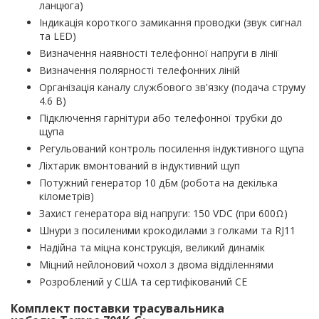
ланцюга)
Індикація короткого замикання проводки (звук сигнал
та LED)
Визначення наявності телефонної напруги в лінії
Визначення полярності телефонних ліній
Організація каналу службового зв'язку (подача струму
4.6 В)
Підключення гарнітури або телефонної трубки до
щупа
Регульований контроль посилення індуктивного щупа
Ліхтарик вмонтований в індуктивний щуп
Потужний генератор 10 дБм (робота на декілька
кілометрів)
Захист генератора від напруги: 150 VDC (при 600Ω)
Шнури з посиленими крокодилами з голками та RJ11
Надійна та міцна конструкція, великий динамік
Міцний нейлоновий чохол з двома відділеннями
Розроблений у США та сертифікований CE
Комплект поставки трасувальника