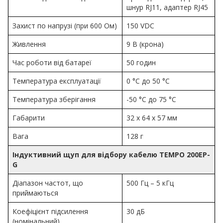
шнур RJ11, адаптер RJ45
Захист по напрузі (при 600 Ом)
150 VDC
Живлення
9 В (крона)
Час роботи від батареї
50 годин
Температура експлуатації
0 °C до 50 °C
Температура зберігання
-50 °C до 75 °C
Габарити
32 х 64 х 57 мм
Вага
128 г
Індуктивний щуп для відбору кабелю TEMPO 200EP-
G
Діапазон частот, що
500 Гц – 5 кГц
приймаються
Коефіцієнт підсилення
30 дБ
(номінальний)