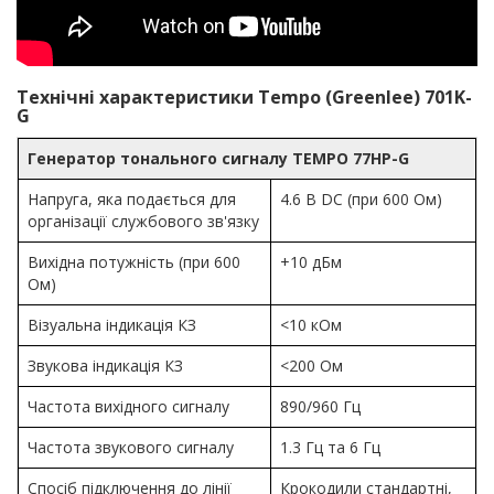
Технічні характеристики Tempo (Greenlee) 701K-
G
Генератор тонального сигналу TEMPO 77HP-G
Напруга, яка подається для
4.6 В DC (при 600 Ом)
організації службового зв'язку
Вихідна потужність (при 600
+10 дБм
Ом)
Візуальна індикація КЗ
<10 кОм
Звукова індикація КЗ
<200 Ом
Частота вихідного сигналу
890/960 Гц
Частота звукового сигналу
1.3 Гц та 6 Гц
Спосіб підключення до лінії
Крокодили стандартні,