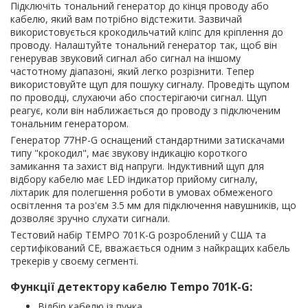
Підключіть тональний генератор до кінця проводу або
кабелю, який вам потрібно відстежити. Зазвичай
використовується крокодильчатий кліпс для кріплення до
проводу. Налаштуйте тональний генератор так, щоб він
генерував звуковий сигнал або сигнал на іншому
частотному діапазоні, який легко розрізнити. Тепер
використовуйте щуп для пошуку сигналу. Проведіть щупом
по проводці, слухаючи або спостерігаючи сигнал. Щуп
реагує, коли він наближається до проводу з підключеним
тональним генератором.
Генератор 77HP-G оснащений стандартними затискачами
типу "крокодил", має звукову індикацію короткого
замикання та захист від напруги. Індуктивний щуп для
відбору кабелю має LED індикатор прийому сигналу,
ліхтарик для полегшення роботи в умовах обмеженого
освітлення та роз'єм 3.5 мм для підключення навушників, що
дозволяє зручно слухати сигнали.
Тестовий набір TEMPO 701K-G розроблений у США та
сертифікований CE, вважається одним з найкращих кабель
трекерів у своєму сегменті.
Функції детектору кабелю Tempo 701K-G:
Відбір кабелю із пучка