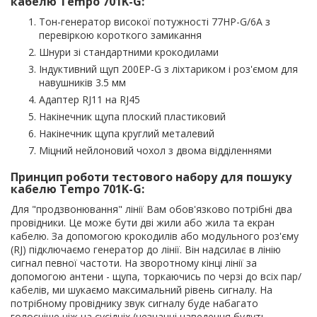
кабелю Tempo 701K-G:
Тон-генератор високої потужності 77HP-G/6A з
перевіркою короткого замикання
Шнури зі стандартними крокодилами
Індуктивний щуп 200EP-G з ліхтариком і роз'ємом для
навушників 3.5 мм
Адаптер RJ11 на RJ45
Накінечник щупа плоский пластиковий
Накінечник щупа круглий металевий
Міцний нейлоновий чохол з двома відділеннями
Принцип роботи тестового набору для пошуку
кабелю Tempo 701K-G:
Для "продзвонювання" лінії Вам обов'язково потрібні два
провідники. Це може бути дві жили або жила та екран
кабелю. За допомогою крокодилів або модульного роз'єму
(RJ) підключаємо генератор до лінії. Він надсилає в лінію
сигнал певної частоти. На зворотному кінці лінії за
допомогою антени - щупа, торкаючись по черзі до всіх пар/
кабелів, ми шукаємо максимальний рівень сигналу. На
потрібному провіднику звук сигналу буде набагато
голосніше ніж на сусідніх (незначні наведення будуть