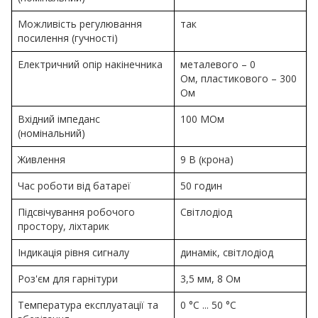
Можливість регулювання
так
посилення (гучності)
Електричний опір накінечника
металевого – 0
Ом, пластикового – 300
Ом
Вхідний імпеданс
100 МОм
(номінальний)
Живлення
9 В (крона)
Час роботи від батареї
50 годин
Підсвічування робочого
Світлодіод
простору, ліхтарик
Індикація рівня сигналу
динамік, світлодіод
Роз'єм для гарнітури
3,5 мм, 8 Ом
Температура експлуатації та
0 °C ... 50 °C