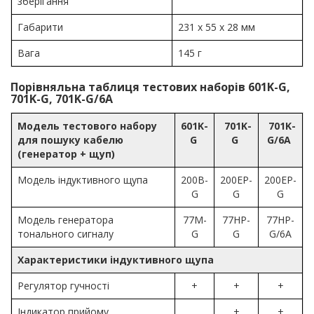
зберігання
Габарити
231 х 55 х 28 мм
Вага
145 г
Порівняльна таблиця тестових наборів 601K-G,
701K-G, 701K-G/6A
Модель тестового набору
601K-
701K-
701K-
для пошуку кабелю
G
G
G/6A
(генератор + щуп)
Модель індуктивного щупа
200B-
200EP-
200EP-
G
G
G
Модель генератора
77M-
77HP-
77HP-
тонального сигналу
G
G
G/6A
Характеристики індуктивного щупа
Регулятор гучності
+
+
+
Індикатор прийому
+
+