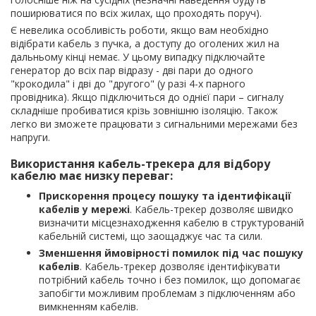
поширюватися по всіх жилах, що проходять поруч).
Є невелика особливість роботи, якщо вам необхідно
відібрати кабель з пучка, а доступу до оголених жил на
дальньому кінці немає. У цьому випадку підключайте
генератор до всіх пар відразу - дві пари до одного
"крокодила" і дві до "другого" (у разі 4-х парного
провідника). Якщо підключиться до однієї пари – сигналу
складніше пробиватися крізь зовнішню ізоляцію. Також
легко ви зможете працювати з сигнальними мережами без
напруги.
Використання кабель-трекера для відбору
кабелю має низку переваг:
Прискорення процесу пошуку та ідентифікації
кабелів у мережі
. Кабель-трекер дозволяє швидко
визначити місцезнаходження кабелю в структурованій
кабельній системі, що заощаджує час та сили.
Зменшення ймовірності помилок під час пошуку
кабелів
. Кабель-трекер дозволяє ідентифікувати
потрібний кабель точно і без помилок, що допомагає
запобігти можливим проблемам з підключенням або
вимкненням кабелів.