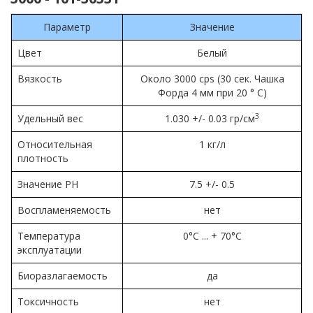
Параметр
Значение
Цвет
Белый
Вязкость
Около 3000 cps (30 сек. Чашка
Форда 4 мм при 20 ° C)
3
Удельный вес
1.030 +/- 0.03 гр/см
Относительная
1 кг/л
плотность
Значение PH
7.5 +/- 0.5
Воспламеняемость
нет
Температура
0°C ... + 70°C
эксплуатации
Биоразлагаемость
да
Токсичность
нет