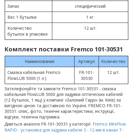
Запах
специфический
Вес 1 бутылки
1 кг.
Количество
12 шт.
бутылок в упаковке
Комплект поставки Fremco 101-30531
Наименование
Артикул
Количество
Смазка кабельная Fremco
FR-101-
12 шт.
FlowLUB 5000 (1 л.)
30530
Зателефонуйте та замовте Fremco 101-30531 - смазка
кабельная FlowLUB 5000 для задувки оптических кабелей
(12 бутылок, 1 ящ) у компанії «Залізний Гаррі» (м. Київ) за
вигідною ціною та доставкою по Україні. FREMCO FR-101-
30531: опис, фото, технічні характеристики, інструкції,
відгуки, технічна підтримка.
Дивіться аналоги FR-101-30531 у категорії:
Fremco MiniFlow
RAPID - установка для задувки кабеля 3 - 12 мм в канал 7 -