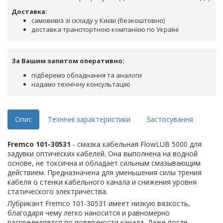
Доставка:
самовивіз зі складу у Києві (безкоштовно)
доставка транспортною компанією по Україні
За Вашим запитом оперативно:
підберемо обладнання та аналоги
надамо технічну консультацію
Опис
Технічні характеристики
Застосування
Fremco 101-30531
- смазка кабельная FlowLUB 5000 для
задувки оптических кабелей. Она выполнена на водной
основе, не токсична и обладает сильным смазывающим
действием. Предназначена для уменьшения силы трения
кабеля о стенки кабельного канала и снижения уровня
статического электричества.
Лубрикант Fremco 101-30531 имеет низкую вязкость,
благодаря чему легко наносится и равномерно
распределяется по поверхности канала. Даже после