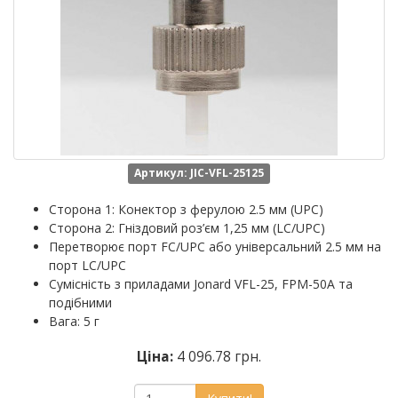
Артикул: JIC-VFL-25125
Сторона 1: Конектор з ферулою 2.5 мм (UPC)
Сторона 2: Гніздовий роз’єм 1,25 мм (LC/UPC)
Перетворює порт
FC
/UPC або універсальний 2.5 мм на
порт LC/UPC
Сумісність з приладами Jonard VFL-25,
FPM-50A та
подібними
Вага: 5 г
Ціна:
4 096.78 грн.