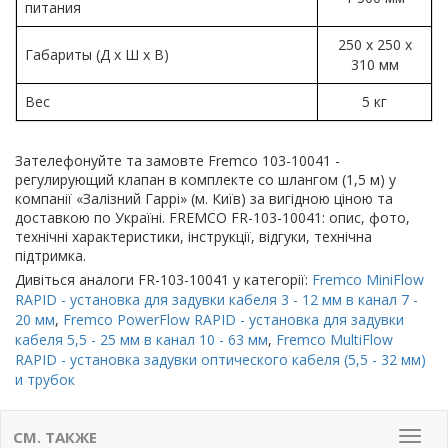
питания
250 х 250 х
Габариты (Д х Ш х В)
310 мм
Вес
5 кг
Зателефонуйте та замовте Fremco 103-10041 -
регулирующий клапан в комплекте со шлангом (1,5 м) у
компанії «Залізний Гаррі» (м. Київ) за вигідною ціною та
доставкою по Україні. FREMCO FR-103-10041: опис, фото,
технічні характеристики, інструкції, відгуки, технічна
підтримка.
Дивіться аналоги FR-103-10041 у категорії:
Fremco MiniFlow
RAPID - установка для задувки кабеля 3 - 12 мм в канал 7 -
20 мм
,
Fremco PowerFlow RAPID - установка для задувки
кабеля 5,5 - 25 мм в канал 10 - 63 мм
,
Fremco MultiFlow
RAPID - установка задувки оптического кабеля (5,5 - 32 мм)
и трубок
СМ. ТАКЖЕ
Мен