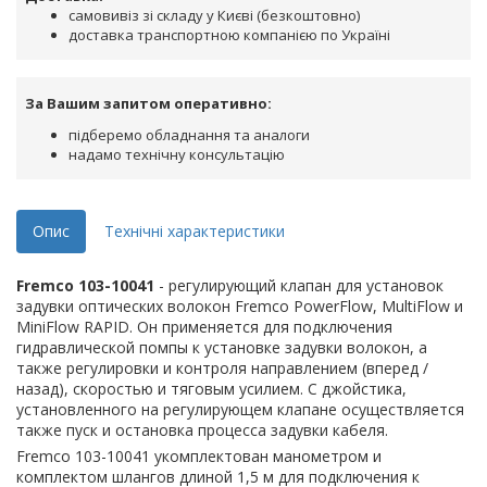
самовивіз зі складу у Києві (безкоштовно)
доставка транспортною компанією по Україні
За Вашим запитом оперативно:
підберемо обладнання та аналоги
надамо технічну консультацію
Опис
Технічні характеристики
Fremco 103-10041
- регулирующий клапан для установок
задувки оптических волокон Fremco PowerFlow, MultiFlow и
MiniFlow RAPID. Он применяется для подключения
гидравлической помпы к установке задувки волокон, а
также регулировки и контроля направлением (вперед /
назад), скоростью и тяговым усилием. С джойстика,
установленного на регулирующем клапане осуществляется
также пуск и остановка процесса задувки кабеля.
Fremco 103-10041 укомплектован манометром и
комплектом шлангов длиной 1,5 м для подключения к