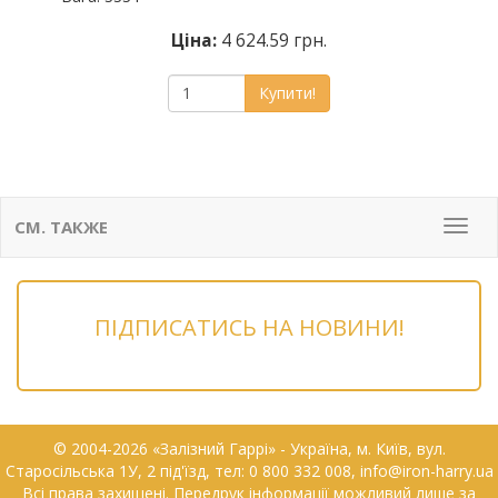
Ціна:
4 624.59 грн.
Купити!
СМ. ТАКЖЕ
Мен
ПІДПИСАТИСЬ НА НОВИНИ!
© 2004-2026 «Залізний Гаррі» - Українa, м. Київ, вул.
Старосільська 1У, 2 під'їзд, тел: 0 800 332 008, info@iron-harry.ua
Всі права захищені. Передрук інформації можливий лише за