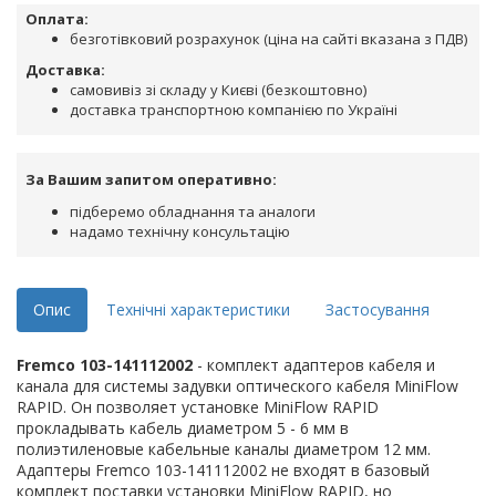
Оплата:
безготівковий розрахунок (ціна на сайті вказана з ПДВ)
Доставка:
самовивіз зі складу у Києві (безкоштовно)
доставка транспортною компанією по Україні
За Вашим запитом оперативно:
підберемо обладнання та аналоги
надамо технічну консультацію
Опис
Технічні характеристики
Застосування
Fremco 103-141112002
- комплект адаптеров кабеля и
канала для системы задувки оптического кабеля MiniFlow
RAPID. Он позволяет установке MiniFlow RAPID
прокладывать кабель диаметром 5 - 6 мм в
полиэтиленовые кабельные каналы диаметром 12 мм.
Адаптеры Fremco 103-141112002 не входят в базовый
комплект поставки установки MiniFlow RAPID, но