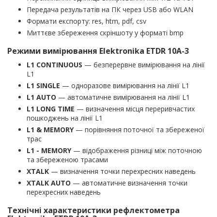
Передача результатів на ПК через USB або WLAN
Формати експорту: res, htm, pdf, csv
Миттєве збереження скріншоту у форматі bmp
Режими вимірювання Elektronika ETDR 10A-3
L1 CONTINUOUS
— безперервне вимірювання на лінії
L1
L1 SINGLE
— одноразове вимірювання на лінії L1
L1 AUTO
— автоматичне вимірювання на лінії L1
L1 LONG TIME
— визначення місця переривчастих
пошкоджень на лінії L1
L1 & MEMORY
— порівняння поточної та збереженої
трас
L1 - MEMORY
— відображення різниці між поточною
та збереженою трасами
XTALK
— визначення точки перехресних наведень
XTALK AUTO
— автоматичне визначення точки
перехресних наведень
Технічні характеристики рефлектометра