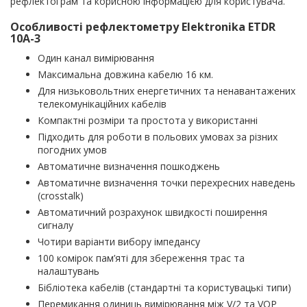
рефлектограм та корисною інформацією для користувача.
Особливості рефлектометру Elektronika ETDR
10A-3
Один канал вимірювання
Максимальна довжина кабелю 16 км.
Для низьковольтних енергетичних та ненавантажених
телекомунікаційних кабелів
Компактні розміри та простота у використанні
Підходить для роботи в польових умовах за різних
погодних умов
Автоматичне визначення пошкоджень
Автоматичне визначення точки перехресних наведень
(crosstalk)
Автоматичний розрахунок швидкості поширення
сигналу
Чотири варіанти вибору імпедансу
100 комірок пам’яті для збереження трас та
налаштувань
Бібліотека кабелів (стандартні та користувацькі типи)
Перемикання одиниць вимірювання між V/2 та VOP