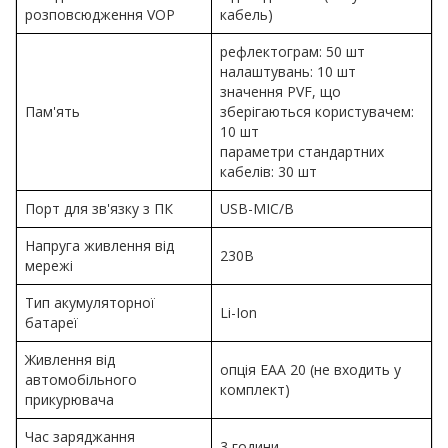
розповсюдження VOP
кабель)
рефлектограм: 50 шт
налаштувань: 10 шт
значення PVF, що
Пам'ять
зберігаються користувачем:
10 шт
параметри стандартних
кабелів: 30 шт
Порт для зв'язку з ПК
USB-MIC/B
Напруга живлення від
230В
мережі
Тип акумуляторної
Li-Ion
батареї
Живлення від
опція EAA 20 (не входить у
автомобільного
комплект)
прикурювача
Час заряджання
3 години