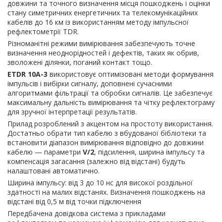
довжини та точного визначення місця пошкоджень і оцінки
стану симетричних енергетичних та телекомунікаційних
кабелів до 16 км із використанням методу імпульсної
рефлектометрії TDR.
Різноманітні режими вимірювання забезпечують точне
визначення неоднорідностей і дефектів, таких як обрив,
зволожені ділянки, поганий контакт тощо.
ETDR 10A-3
використовує оптимізовані методи формування
імпульсів і вибірки сигналу, доповнені сучасними
алгоритмами фільтрації та обробки сигналів. Це забезпечує
максимальну дальність вимірювання та чітку рефлектограму
для зручної інтерпретації результатів.
Прилад розроблений з акцентом на простоту використання.
Достатньо обрати тип кабелю з вбудованої бібліотеки та
встановити діапазон вимірювання відповідно до довжини
кабелю — параметри
V/2
, підсилення, ширина імпульсу та
компенсація загасання (залежно від відстані) будуть
налаштовані автоматично.
Ширина імпульсу: від 3 до 10 нс для високої роздільної
здатності на малих відстанях. Визначення пошкоджень на
відстані від 0,5 м від точки підключення
Передбачена довідкова система з прикладами