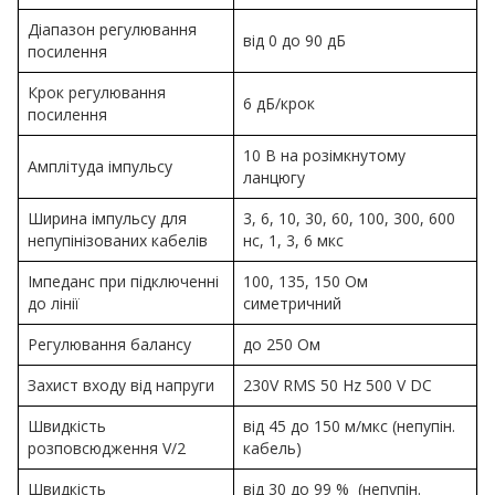
Діапазон регулювання
від 0 до 90 дБ
посилення
Крок регулювання
6 дБ/крок
посилення
10 В на розімкнутому
Амплітуда імпульсу
ланцюгу
Ширина імпульсу для
3, 6, 10, 30, 60, 100, 300, 600
непупінізованих кабелів
нс, 1, 3, 6 мкс
Імпеданс при підключенні
100, 135, 150 Ом
до лінії
симетричний
Регулювання балансу
до 250 Ом
Захист входу від напруги
230V RMS 50 Hz 500 V DC
Швидкість
від 45 до 150 м/мкс (непупін.
розповсюдження V/2
кабель)
Швидкість
від 30 до 99 % (непупін.