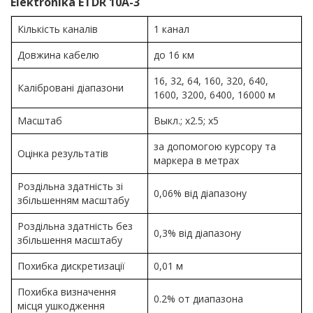
Elektronika ETDR 10A-3
Кількість каналів
1 канал
Довжина кабелю
до 16 км
16, 32, 64, 160, 320, 640,
Калібровані діапазони
1600, 3200, 6400, 16000 м
Масштаб
Выкл.; х2.5; х5
за допомогою курсору та
Оцінка результатів
маркера в метрах
Роздільна здатність зі
0,06% від діапазону
збільшенням масштабу
Роздільна здатність без
0,3% від діапазону
збільшення масштабу
Похибка дискретизації
0,01 м
Похибка визначення
0.2% от диапазона
місця ушкодження