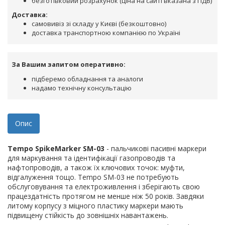
безготівковий розрахунок (ціна на сайті вказана з ПДВ)
Доставка:
самовивіз зі складу у Києві (безкоштовно)
доставка транспортною компанією по Україні
За Вашим запитом оперативно:
підберемо обладнання та аналоги
надамо технічну консультацію
Опис
Tempo SpikeMarker SM-03
- пальчикові пасивні маркери
для маркування та ідентифікації газопроводів та
нафтопроводів, а також їх ключових точок: муфти,
відгалуження тощо. Tempo SM-03 не потребують
обслуговування та електроживлення і зберігають свою
працездатність протягом не менше ніж 50 років. Завдяки
литому корпусу з міцного пластику маркери мають
підвищену стійкість до зовнішніх навантажень.