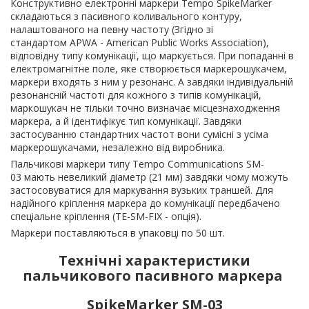
Конструктивно електронні маркери Tempo SpikeMarker
складаються з пасивного коливального контуру,
налаштованого на певну частоту (Згідно зі
стандартом APWA - American Public Works Association),
відповідну типу комунікації, що маркується. При попаданні в
електромагнітне поле, яке створюється маркерошукачем,
маркери входять з ним у резонанс. А завдяки індивідуальній
резонансній частоті для кожного з типів комунікацій,
маркошукач не тільки точно визначає місцезнаходження
маркера, а й ідентифікує тип комунікації. Завдяки
застосуванню стандартних частот вони сумісні з усіма
маркерошукачами, незалежно від виробника.
Пальчикові маркери типу Tempo Communications SM-
03 мають невеликий діаметр (21 мм) завдяки чому можуть
застосовуватися для маркування вузьких траншей. Для
надійного кріплення маркера до комунікації передбачено
спеціальне кріплення (TE-SM-FIX - опція).
Маркери поставляються в упаковці по 50 шт.
Технічні характеристики
пальчикового пасивного маркера
SpikeMarker SM-03