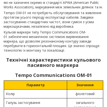
які не зазначені окремо в стандарті APWA (American Public
Works Association), маркування меж земельних ділянок та ін.
Tempo OM-01 не потребують обслуговування та живлення
протягом усього періоду експлуатації кабелів. Завдяки
застосуванню стандартних частот, вони сумісні з усіма
маркошукачами, незалежно від виробника.
Кульові маркери типу Tempo Communications OM-
01 забезпечені механічною системою вирівнювання
маркера, що дозволяє резонансному контуру завжди
перебувати в горизонтальній площині. Це значно спрощує
технологію їх монтажу та локалізації.
Технічні характеристики кульового
пасивного маркера
Tempo Communications OM-01
Параметр
Значення
Колір
фіолетовий
Галузь застосування
загального