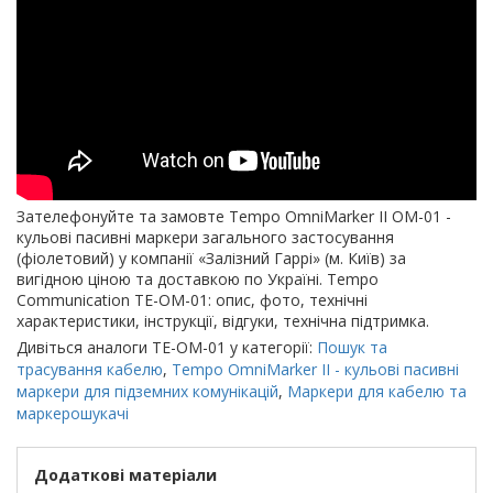
Зателефонуйте та замовте Tempo OmniMarker II OM-01 -
кульові пасивні маркери загального застосування
(фіолетовий) у компанії «Залізний Гаррі» (м. Київ) за
вигідною ціною та доставкою по Україні. Tempo
Communication TE-OM-01: опис, фото, технічні
характеристики, інструкції, відгуки, технічна підтримка.
Дивіться аналоги TE-OM-01 у категорії:
Пошук та
трасування кабелю
,
Tempo OmniMarker II - кульові пасивні
маркери для підземних комунікацій
,
Маркери для кабелю та
маркерошукачі
Додаткові матеріали