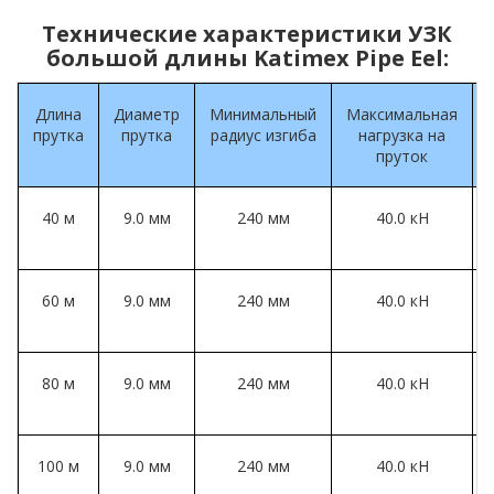
Технические характеристики УЗК
большой длины Katimex Pipe Eel:
Длина
Диаметр
Минимальный
Максимальная
прутка
прутка
радиус изгиба
нагрузка на
пруток
40 м
9.0 мм
240 мм
40.0 кН
60 м
9.0 мм
240 мм
40.0 кН
80 м
9.0 мм
240 мм
40.0 кН
100 м
9.0 мм
240 мм
40.0 кН