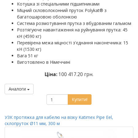
Котушка зі спеціальними підшипниками
Міцний скловолоконний пруток Polykat® з
багатошаровою оболонкою
Система розмотування прутка з вбудованим гальмом
Розтягуюче навантаження на руйнування прутка: 45
кН (4590 кг)
Перевірена межа міцності з'єднання наконечника: 15
кН (1530 кг)
Вага 51 кг
Виготовлено в Німеччині
Ціна:
100 417.20 грн.
Аналоги
Купити!
УЗК протяжка для кабелю на візку Katimex Pipe Eel,
склопруток Ø11 мм, 300 м