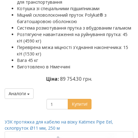
для транспортування
Котушка зі спеціальними підшипниками
Міцний скловолоконний пруток Polykat® з
багатошаровою оболонкою
Система розмотування прутка з вбудованим гальмом
Розтягуюче навантаження на руйнування прутка: 45
кН (4590 кг)
Перевірена межа міцності з'єднання наконечника: 15
кН (1530 кг)
Вага 45 кг
Виготовлено в Німеччині
Ціна:
89 754.30 грн.
Аналоги
Купити!
УЗК протяжка для кабелю на візку Katimex Pipe Eel,
склопруток Ø11 мм, 250 м