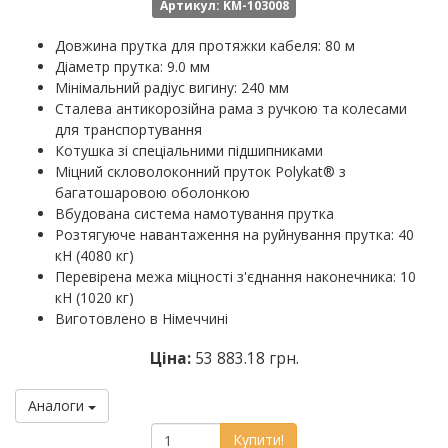
Артикул: KM-103008
Довжина прутка для протяжки кабеля: 80 м
Діаметр прутка: 9.0 мм
Мінімальний радіус вигину: 240 мм
Сталева антикорозійна рама з ручкою та колесами
для транспортування
Котушка зі спеціальними підшипниками
Міцний скловолоконний пруток Polykat® з
багатошаровою оболонкою
Вбудована система намотування прутка
Розтягуюче навантаження на руйнування прутка: 40
кН (4080 кг)
Перевірена межа міцності з'єднання наконечника: 10
кН (1020 кг)
Виготовлено в Німеччині
Ціна:
53 883.18 грн.
Аналоги
Купити!