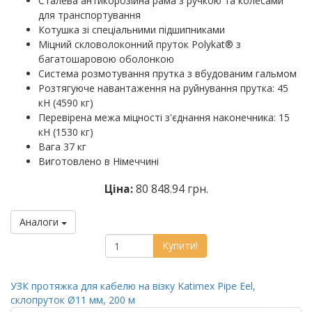
Сталева антикорозійна рама з ручкою та колесами
для транспортування
Котушка зі спеціальними підшипниками
Міцний скловолоконний пруток Polykat® з
багатошаровою оболонкою
Система розмотування прутка з вбудованим гальмом
Розтягуюче навантаження на руйнування прутка: 45
кН (4590 кг)
Перевірена межа міцності з'єднання наконечника: 15
кН (1530 кг)
Вага 37 кг
Виготовлено в Німеччині
Ціна:
80 848.94 грн.
Аналоги
Купити!
УЗК протяжка для кабелю на візку Katimex Pipe Eel,
склопруток Ø11 мм, 200 м