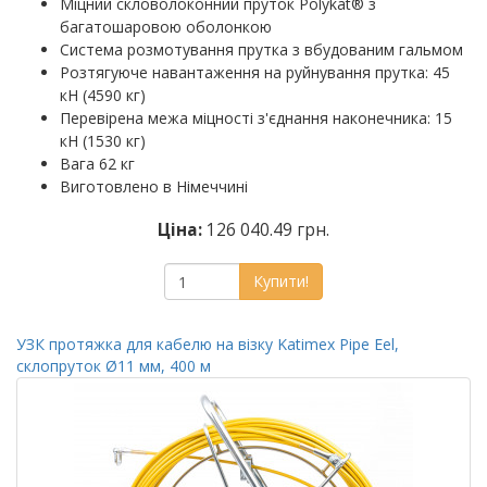
Міцний скловолоконний пруток Polykat® з
багатошаровою оболонкою
Система розмотування прутка з вбудованим гальмом
Розтягуюче навантаження на руйнування прутка: 45
кН (4590 кг)
Перевірена межа міцності з'єднання наконечника: 15
кН (1530 кг)
Вага 62 кг
Виготовлено в Німеччині
Ціна:
126 040.49 грн.
Купити!
УЗК протяжка для кабелю на візку Katimex Pipe Eel,
склопруток Ø11 мм, 400 м