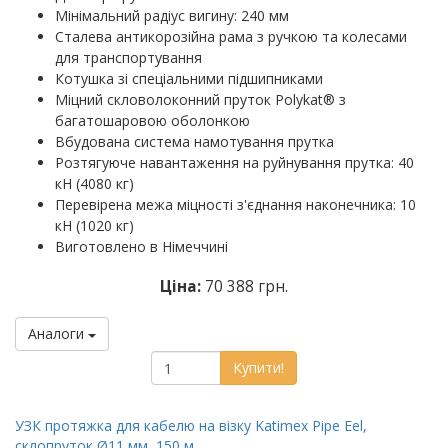
Мінімальний радіус вигину: 240 мм
Сталева антикорозійна рама з ручкою та колесами
для транспортування
Котушка зі спеціальними підшипниками
Міцний скловолоконний пруток Polykat® з
багатошаровою оболонкою
Вбудована система намотування прутка
Розтягуюче навантаження на руйнування прутка: 40
кН (4080 кг)
Перевірена межа міцності з'єднання наконечника: 10
кН (1020 кг)
Виготовлено в Німеччині
Ціна:
70 388 грн.
Аналоги
Купити!
УЗК протяжка для кабелю на візку Katimex Pipe Eel,
склопруток Ø11 мм, 150 м