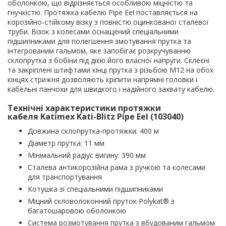
оболонкою, що відрізняється особливою міцністю та
гнучкістю. Протяжка кабелю Pipe Eel поставляється на
корозійно-стійкому візку з повністю оцинкованої сталевої
труби. Візок з колесами оснащений спеціальними
підшипниками для полегшення змотування прутка та
інтегрованим гальмом, яке запобігає розкручуванню
склопрутка з бобіни під дією його власної напруги. Склеєні
та закріплені штифтами кінці прутка з різьбою М12 на обох
кінцях стрижня дозволяють кріпити напрямні головки і
кабельні панчохи для швидкого і надійного захвату кабелю.
Технічні характеристики протяжки
кабеля Katimex Kati-Blitz Pipe Eel (
103040
)
Довжина склопрутка-протяжки: 400 м
Діаметр прутка: 11 мм
Мінімальний радіус вигину: 390 мм
Сталева антикорозійна рама з ручкою та колесами
для транспортування
Котушка зі спеціальними підшипниками
Міцний скловолоконний пруток Polykat® з
багатошаровою оболонкою
Система розмотування прутка з вбудованим гальмом