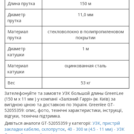
Длина прутка
150 м
Диаметр
11,0 мм
прутка
Материал
стекловолокно в полипропиленовом
прутка
покрытии
Диаметр
1 м
катушки
Материал
оцинкованная сталь
катушки
Вес
53 кг
Зателефонуйте та замовте УЗК большой длины GreenLee
(150 м х 11 мм ) у компанії «Залізний Гаррі» (м. Київ) за
вигідною ціною та доставкою по Україні. Greenlee GT-
52055359: опис, фото, технічні характеристики, інструкції,
відгуки, технічна підтримка.
Дивіться аналоги GT-52055359 у категорії:
УЗК, пристрій
закладки кабелю, склопруток
,
40 - 300 м (4.5 - 11 мм) - УЗК