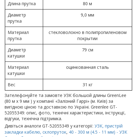
Длина прутка
80 м
Диаметр
9,0 мм
прутка
Материал
стекловолокно в полипропиленовом
прутка
покрытии
Диаметр
79 см
катушки
Материал
оцинкованная сталь
катушки
Вес
31 кг
Зателефонуйте та замовте УЗК большой длины GreenLee
(80 м х 9 мм ) у компанії «Залізний Гаррі» (м. Київ) за
вигідною ціною та доставкою по Україні. Greenlee GT-
52055349: опис, фото, технічні характеристики, інструкції,
відгуки, технічна підтримка.
Дивіться аналоги GT-52055349 у категорії:
УЗК, пристрій
закладки кабелю, склопруток
,
40 - 300 м (4.5 - 11 мм) - УЗК