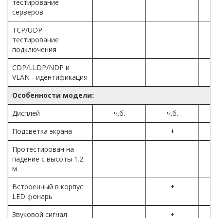
тестирование
серверов
TCP/UDP -
тестирование
подключения
CDP/LLDP/NDP и
VLAN - идентификация
Особенности модели:
Дисплей
ч.б.
ч.б.
ц
Подсветка экрана
+
Протестирован на
падение с высоты 1.2
м
Встроенный в корпус
+
LED фонарь
Звуковой сигнал
+