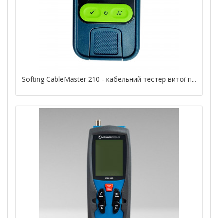
Softing CableMaster 210 - кабельний тестер витої п...