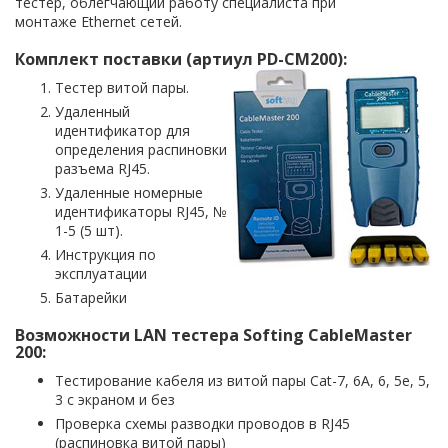
тестер, облегчающий работу специалиста при
монтаже Ethernet сетей.
Комплект поставки (
артиул
PD-CM200)
:
Тестер витой пары.
Удаленный
идентификатор для
определения распиновки
разъема RJ45.
Удаленные номерные
идентификаторы RJ45, №
1-5 (5 шт).
Инструкция по
эксплуатации
Батарейки
Возможности LAN тестера Softing CableMaster
200:
Тестирование кабеля из витой пары Cat-7, 6A, 6, 5e, 5,
3 с экраном и без
Проверка схемы разводки проводов в RJ45
(распиновка витой пары)