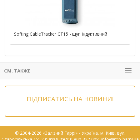
Softing CableTracker CT15 - щуп індуктивний
СМ. ТАКЖЕ
Мен
ПІДПИСАТИСЬ НА НОВИНИ!
© 2004-2026 «Залізний Гаррі» - Українa, м. Київ, вул.
Старосільська 1У, 2 під'їзд, тел: 0 800 332 008, info@iron-harry.ua