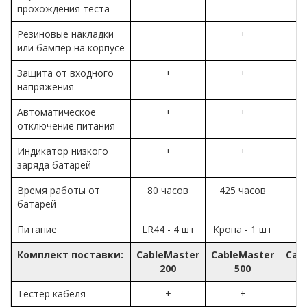
прохождения теста
Резиновые накладки
+
или бампер на корпусе
Защита от входного
+
+
напряжения
Автоматическое
+
+
отключение питания
Индикатор низкого
+
+
заряда батарей
Время работы от
80 часов
425 часов
20
батарей
Питание
LR44 - 4 шт
Крона - 1 шт
АА
Комплект поставки:
CableMaster
CableMaster
Cab
200
500
Тестер кабеля
+
+