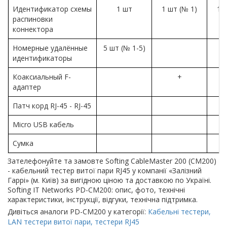
Идентификатор схемы
1 шт
1 шт (№ 1)
1 
распиновки
коннектора
Номерные удалённые
5 шт (№ 1-5)
идентификаторы
Коаксиальный F-
+
адаптер
Патч корд RJ-45 - RJ-45
Micro USB кабель
Сумка
Зателефонуйте та замовте Softing CableMaster 200 (CM200)
- кабельний тестер витої пари RJ45 у компанії «Залізний
Гаррі» (м. Київ) за вигідною ціною та доставкою по Україні.
Softing IT Networks PD-CM200: опис, фото, технічні
характеристики, інструкції, відгуки, технічна підтримка.
Дивіться аналоги PD-CM200 у категорії:
Кабельні тестери,
LAN тестери витої пари, тестери RJ45