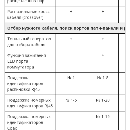
расщепленных пар
Распознавание кросс-
+
+
кабеля (crossover)
Отбор нужного кабеля, поиск портов патч-панели и ро
Тональный генератор
+
+
для отбора кабеля
Функция зажигания
+
LED порта
коммутатора
Поддержка
№ 1
№ 1-8
идентификаторов
распиновки RJ45
Поддержка номерных
№ 1-5
№ 1-20
№
идентификаторов RJ45
Поддержка номерных
№ 1-19
№
идентификаторов
Coax