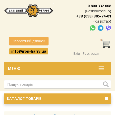
0 800 332 008
(Безкоштовно)
+38 (098) 305-74-01
(Київстар)
Зворотний дзвінок
info@iron-harry.ua
Вхід
Реєстрація
МЕНЮ
Меню
КАТАЛОГ ТОВАРІВ