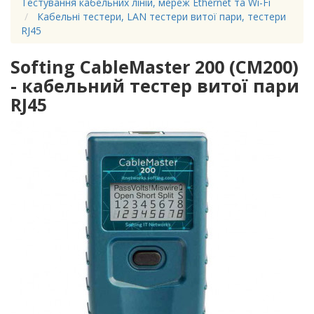
Тестування кабельних ліній, мереж Ethernet та Wi-Fi
Кабельні тестери, LAN тестери витої пари, тестери
RJ45
Softing CableMaster 200 (CM200)
- кабельний тестер витої пари
RJ45