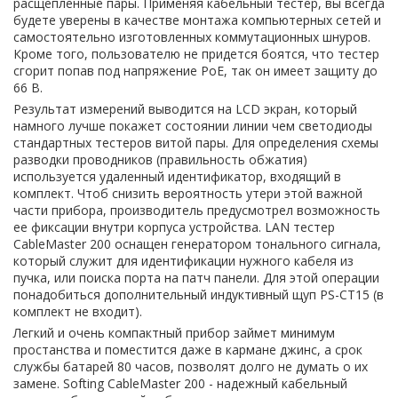
расщепленные пары. Применяя кабельный тестер, вы всегда
будете уверены в качестве монтажа компьютерных сетей и
самостоятельно изготовленных коммутационных шнуров.
Кроме того, пользователю не придется боятся, что тестер
сгорит попав под напряжение PoE, так он имеет защиту до
66 В.
Результат измерений выводится на LCD экран, который
намного лучше покажет состоянии линии чем светодиоды
стандартных тестеров витой пары. Для определения схемы
разводки проводников (правильность обжатия)
используется удаленный идентификатор, входящий в
комплект. Чтоб снизить вероятность утери этой важной
части прибора, производитель предусмотрел возможность
ее фиксации внутри корпуса устройства. LAN тестер
CableMaster 200 оснащен генератором тонального сигнала,
который служит для идентификации нужного кабеля из
пучка, или поиска порта на патч панели. Для этой операции
понадобиться дополнительный индуктивный щуп PS-CT15 (в
комплект не входит).
Легкий и очень компактный прибор займет минимум
простанства и поместится даже в кармане джинс, а срок
службы батарей 80 часов, позволят долго не думать о их
замене. Softing CableMaster 200 - надежный кабельный