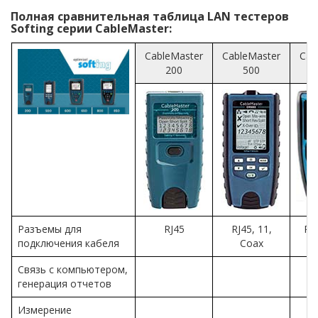
Полная сравнительная таблица LAN тестеров
Softing серии CableMaster:
CableMaster
CableMaster
Cab
200
500
Разъемы для
RJ45
RJ45, 11,
RJ
подключения кабеля
Coax
Связь с компьютером,
генерация отчетов
Измерение