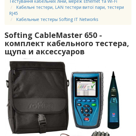
Тестування кабельних ліній, мереж Ethernet та Wi-Fi
Кабельні тестери, LAN тестери витої пари, тестери
RJ45
Кабельные тестеры Softing IT Networks
Softing CableMaster 650 -
комплект кабельного тестера,
щупа и аксессуаров