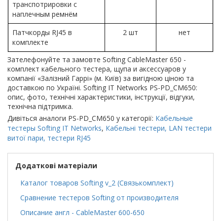
транспотрировки с
наплечным ремнём
Патчкорды RJ45 в
2 шт
нет
комплекте
Зателефонуйте та замовте Softing CableMaster 650 -
комплект кабельного тестера, щупа и аксессуаров у
компанії «Залізний Гаррі» (м. Київ) за вигідною ціною та
доставкою по Україні. Softing IT Networks PS-PD_CM650:
опис, фото, технічні характеристики, інструкції, відгуки,
технічна підтримка.
Дивіться аналоги PS-PD_CM650 у категорії:
Кабельные
тестеры Softing IT Networks
,
Кабельні тестери, LAN тестери
витої пари, тестери RJ45
Додаткові матеріали
Каталог товаров Softing v_2 (Связькомплект)
Сравнение тестеров Softing от производителя
Описание англ - CableMaster 600-650