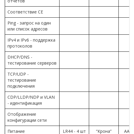
отчетов
Соответствие CE
Ping - запрос на один
или список адресов
IPv4 и IPv6 - поддержка
протоколов
DHCP/DNS -
тестирование серверов
TCP/UDP -
тестирование
подключения
CDP/LLDP/NDP и VLAN
- идентификация
Отображение
конфигурации сети
Питание
LR44 - 4 шт
“Крона”
АА -