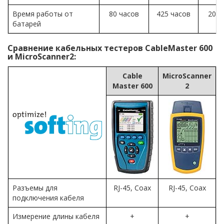
Время работы от
80 часов
425 часов
20 ч
батарей
Сравнение кабельных тестеров CableMaster 600
и MicroScanner2:
Cable
MicroScanner
Master 600
2
Разъемы для
RJ-45, Coax
RJ-45, Coax
подключения кабеля
Измерение длины кабеля
+
+