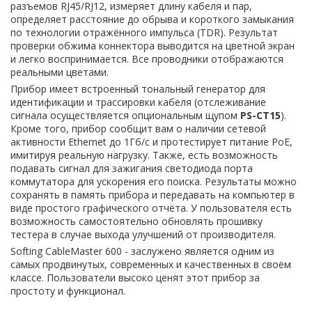
разъемов RJ45/RJ12, измеряет длину кабеля и пар,
определяет расстояние до обрыва и короткого замыкания
по технологии отражённого импульса (TDR). Результат
проверки обжима коннектора выводится на цветной экран
и легко воспринимается. Все проводники отображаются
реальными цветами.
Прибор имеет встроенный тональный генератор для
идентификации и трассировки кабеля (отслеживание
сигнала осуществляется опциональным щупом
PS-CT15
).
Кроме того, прибор сообщит вам о наличии сетевой
активности Ethernet до 1Гб/с и протестирует питание PoE,
имитируя реальную нагрузку. Также, есть возможность
подавать сигнал для зажигания светодиода порта
коммутатора для ускорения его поиска. Результаты можно
сохранять в память прибора и передавать на компьютер в
виде простого графического отчёта. У пользователя есть
возможность самостоятельно обновлять прошивку
тестера в случае выхода улучшений от производителя.
Softing CableMaster 600 - заслужено является одним из
самых продвинутых, современных и качественных в своём
классе. Пользователи высоко ценят этот прибор за
простоту и функционал.