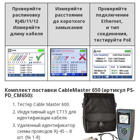
Проверяйте
Измеряйте
Проверяйте
распиновку
расстояние
подключение
RJ45/11/12
до короткого
Ethernet,
Измеряйте
замыкания
и тип
длину кабеля
соединения,
тестируйте PoE
Комплект поставки CableMaster 650 (артикул PS-
PD_CM650):
Тестер Cable Master 600.
Индуктивный щуп CT15 для
идентификации кабеля.
Удаленный идентификатор
схемы проводов RJ-45 – 8
шт. (№ 1-8)