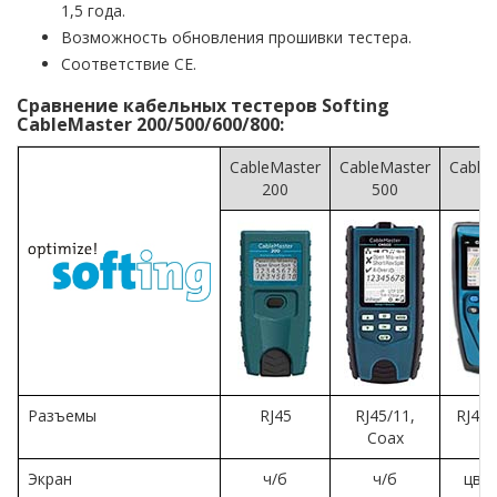
1,5 года.
Возможность обновления прошивки тестера.
Соответствие CE.
Сравнение кабельных тестеров Softing
CableMaster 200/500/600/800:
CableMaster
CableMaster
Cable
200
500
6
Разъемы
RJ45
RJ45/11,
RJ45,
Coax
Экран
ч/б
ч/б
цве