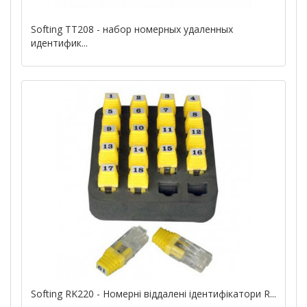
Softing TT208 - набор номерных удаленных
идентифик...
Softing RK220 - Номерні віддалені ідентифікатори R...