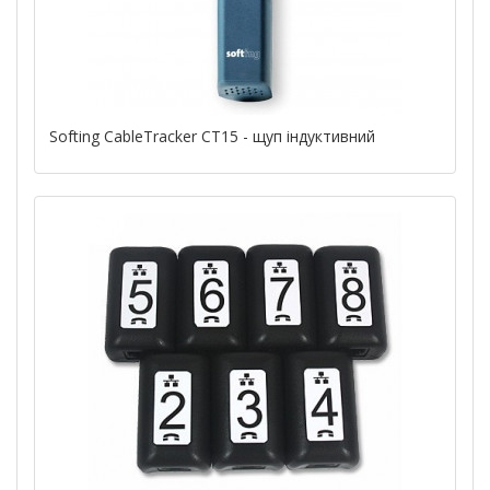
Softing CableTracker CT15 - щуп індуктивний