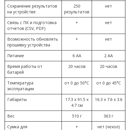
Сохранение результатов
250
нет
на устройстве
результатов
Связь с ПК и подготовка
+
нет
отчетов (CSV, PDF)
Возможность обновлять
+
нет
прошивку устройства
Питание
6 АА
2 АА
Время работы от
20 часов
20 часов
батарей
Температура
от 0 до 50°C
от 0 до 45°C
эксплуатации
Габариты
17.3 х 91.5 х
16.3 х 7.6 х 3.6
4.7 см
Вес
510 г
363 г
Сумка для
+
нет (чехол)