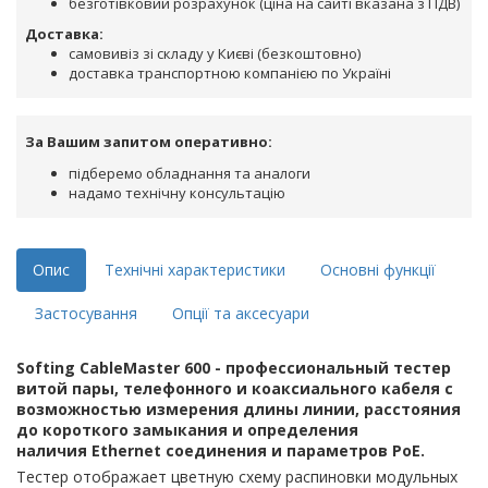
безготівковий розрахунок (ціна на сайті вказана з ПДВ)
Доставка:
самовивіз зі складу у Києві (безкоштовно)
доставка транспортною компанією по Україні
За Вашим запитом оперативно:
підберемо обладнання та аналоги
надамо технічну консультацію
Опис
Технічні характеристики
Основні функції
Застосування
Опції та аксесуари
Softing CableMaster 600
- профессиональный тестер
витой пары, телефонного и коаксиального кабеля с
возможностью измерения длины линии, расстояния
до короткого замыкания и определения
наличия Ethernet соединения и параметров PoE.
Тестер отображает цветную схему распиновки модульных