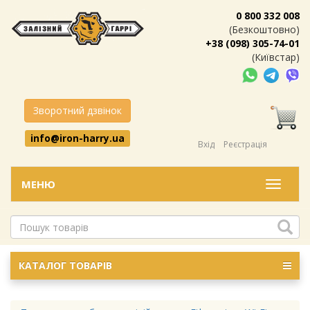
0 800 332 008
(Безкоштовно)
+38 (098) 305-74-01
(Київстар)
Зворотний дзвінок
info@iron-harry.ua
Вхід
Реєстрація
МЕНЮ
Меню
КАТАЛОГ ТОВАРІВ