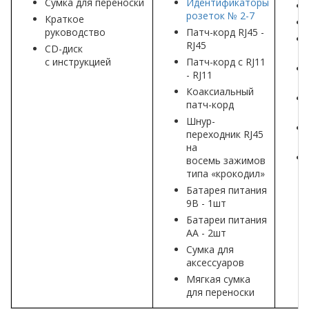
Сумка для переноски
Идентификаторы
розеток № 2-7
Краткое
руководство
Патч-корд RJ45 -
RJ45
CD-диск
с инструкцией
Патч-корд с RJ11
- RJ11
Коаксиальный
патч-корд
Шнур-
переходник RJ45
на
восемь зажимов
типа «крокодил»
Батарея питания
9В - 1шт
Батареи питания
АА - 2шт
Сумка для
аксессуаров
Мягкая сумка
для переноски