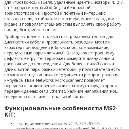
для «прозвонки» кабеля, удаленные идентификаторы № 2-7,
патч-корды и жесткий кейс для безопасной
транспортировки. Простой и понятный интерфейс
пользователя, отображает всю информацию на одном
экране и позволяет специалистам выполнять свою работу
проще, быстрее и точнее.
Прибор выполняет полный спектр базовых тестов для
диагностики кабеля: правильность разводки, место и
характер повреждения (обрыв, короткое замыкание,
перепутанные пары или жилы). Благодаря встроенному
рефлектометру, тестер может измерять длину линии и
расстояние до повреждения. Для более точной оценки
длины витой пары разных категорий, у пользователя есть
возможность установки коэффициента распространения
импульса. Fluke Networks MicroScanner2 позволяет
определить подключение линии к коммутатору, скорость
передачи данных сети Ethernet, наличие напряжения PoE,
генерировать в линию тональный сигнал.
Функциональные особенности MS2-
KIT:
Тестирование витой пары UTP, FTP, SSTP,
телефонных и коаксиальных кабелей 75 Ω, 50 Ω, 93 Ω