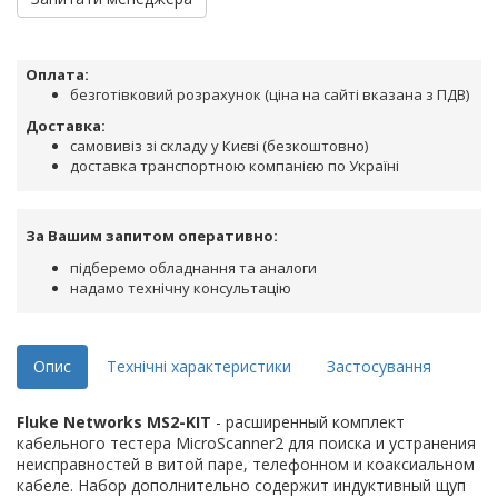
Оплата:
безготівковий розрахунок (ціна на сайті вказана з ПДВ)
Доставка:
самовивіз зі складу у Києві (безкоштовно)
доставка транспортною компанією по Україні
За Вашим запитом оперативно:
підберемо обладнання та аналоги
надамо технічну консультацію
Опис
Технічні характеристики
Застосування
Fluke Networks MS2-KIT
- расширенный комплект
кабельного тестера MicroScanner2 для поиска и устранения
неисправностей в витой паре, телефонном и коаксиальном
кабеле. Набор дополнительно содержит индуктивный щуп