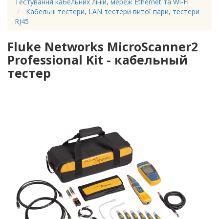
Тестування кабельних ліній, мереж Ethernet та Wi-Fi
Кабельні тестери, LAN тестери витої пари, тестери
RJ45
Fluke Networks MicroScanner2
Professional Kit - кабельный
тестер