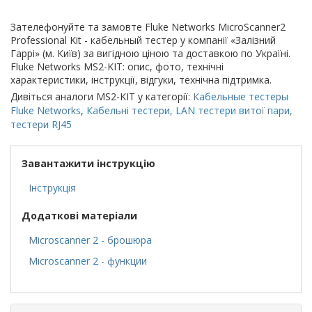
Зателефонуйте та замовте Fluke Networks MicroScanner2
Professional Kit - кабельный тестер у компанії «Залізний
Гаррі» (м. Київ) за вигідною ціною та доставкою по Україні.
Fluke Networks MS2-KIT: опис, фото, технічні
характеристики, інструкції, відгуки, технічна підтримка.
Дивіться аналоги MS2-KIT у категорії:
Кабельные тестеры
Fluke Networks
,
Кабельні тестери, LAN тестери витої пари,
тестери RJ45
Завантажити інструкцію
Інструкція
Додаткові матеріали
Microscanner 2 - брошюра
Microscanner 2 - функции