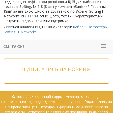
віддалені ідентифікатори розпіновки RJ45 для кабельних
тестерів Softing, № 1-8 (8 шт) у компанії «Залізний Гаррі» (м.
Київ) за вигідною ціною та доставкою по Україні. Softing IT
Networks PD_TT108: опис, фото, технічні характеристики,
інструкції, відгуки, технічна підтримка.
Дивіться аналоги PD_TT108 у категорії:
Кабельные тестеры
Softing IT Networks
СМ. ТАКЖЕ
Мен
ПІДПИСАТИСЬ НА НОВИНИ!
© 2004-2026 «Залізний Гаррі» - Українa, м. Київ, вул.
Старосільська 1У, 2 під'їзд, тел: 0 800 332 008, info@iron-harry.ua
Всі права захищені. Передрук інформації можливий лише за
згодою адміністратора та активному посиланні на джерело.