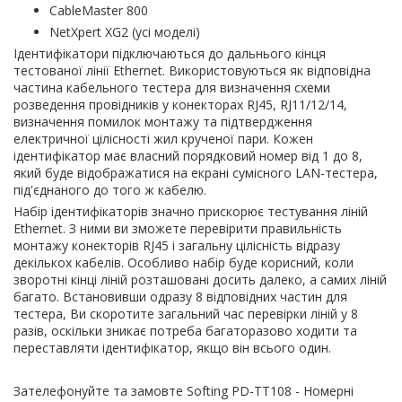
СableMaster 800
NetXpert XG2 (усі моделі)
Ідентифікатори підключаються до дальнього кінця
тестованої лінії Ethernet. Використовуються як відповідна
частина кабельного тестера для визначення схеми
розведення провідників у конекторах RJ45, RJ11/12/14,
визначення помилок монтажу та підтвердження
електричної цілісності жил крученої пари. Кожен
ідентифікатор має власний порядковий номер від 1 до 8,
який буде відображатися на екрані сумісного LAN-тестера,
під'єднаного до того ж кабелю.
Набір ідентифікаторів значно прискорює тестування ліній
Ethernet. З ними ви зможете перевірити правильність
монтажу конекторів RJ45 і загальну цілісність відразу
декількох кабелів. Особливо набір буде корисний, коли
зворотні кінці ліній розташовані досить далеко, а самих ліній
багато. Встановивши одразу 8 відповідних частин для
тестера, Ви скоротите загальний час перевірки ліній у 8
разів, оскільки зникає потреба багаторазово ходити та
переставляти ідентифікатор, якщо він всього один.
Зателефонуйте та замовте Softing PD-TT108 - Номерні