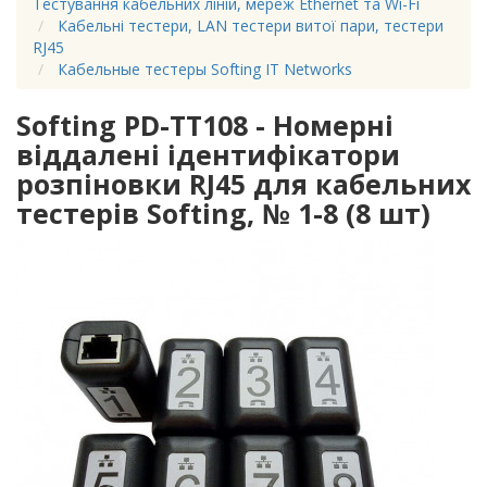
Тестування кабельних ліній, мереж Ethernet та Wi-Fi
Кабельні тестери, LAN тестери витої пари, тестери
RJ45
Кабельные тестеры Softing IT Networks
Softing PD-TT108 - Номерні
віддалені ідентифікатори
розпіновки RJ45 для кабельних
тестерів Softing, № 1-8 (8 шт)