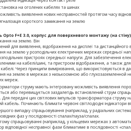
іддалена індикація через контакт реле
становка на оголених кабелях та шинах
ожливість виявлення нових несправностей протягом часу відно
игналізація короткого замикання на землю
 Opto F+E 3.0, корпус для поверхневого монтажу (на стіну)
кання на землю. Він
ений для виявлення, відображення на дисплеї та дистанційного
ня на землю у розподільчих електричних мережах середньої на
розподільних пристроях середньої напруги. Для забезпечення еле
леними на кабелі/шині, та пристроєм відображення, а також для
 кабелі. Через принципи вимірювання, що використовуються в дан
ня на землю в мережах з низькоомною або глухозаземленной не
их мереж.
орматори струму мають інтегровану можливість виявлення поро
ться або перевищується заздалегідь встановлений струм спрацьо
. Для передачі цих світлових імпульсів трансформатора струму 
й кабель. Починають блимати червоні світлодіодні індикатори ві
ершого випадку спрацьовування (наприклад, у радіальних систем
повідних фаз у послідовності спалах/пауза/спалах.
гому спрацьовуванні (наприклад, у кільцевих мережах з автомат
ор відповідної несправної фази блиматиме в послідовності «спал