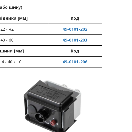
 або шину)
відника [мм]
Код
22 - 42
49-0101-202
40 - 60
49-0101-203
 шини [мм]
Код
 4 - 40 х 10
49-0101-206