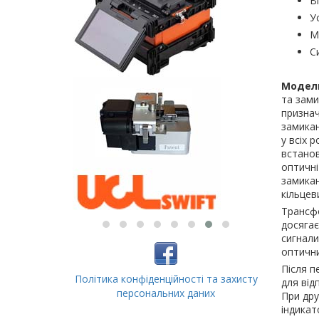
В
У
М
С
Модель
та зами
признач
замикан
у всіх 
встанов
оптичні
замикан
кільцев
Трансф
досягає
сигнали
оптични
Після п
Політика конфіденційності та захисту
для від
персональних даних
При дру
індикат