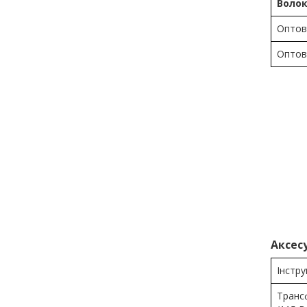
Волок
Оптов
Оптов
Аксес
Інстру
Трансф