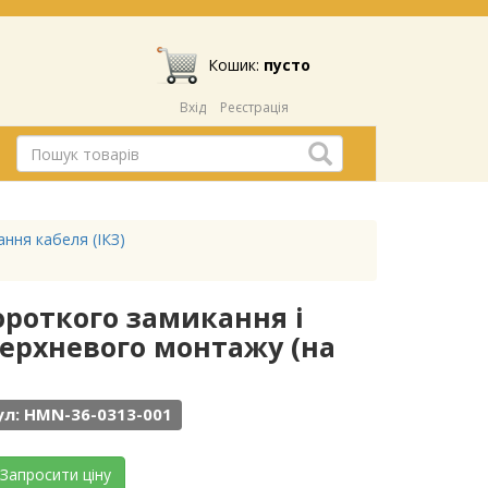
Кошик:
пусто
Вхід
Реєстрація
ння кабеля (ІКЗ)
ороткого замикання і
ерхневого монтажу (на
л: HMN-36-0313-001
Запросити ціну