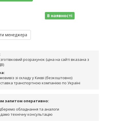
В наявності
ти менеджера
:
зготівковий розрахунок (ціна на сайті вказана з
В)
ка:
мовивіз зі складу у Києві (безкоштовно)
ставка транспортною компанією по Україні
им запитом оперативно:
дберемо обладнання та аналоги
дамо технічну консультацію