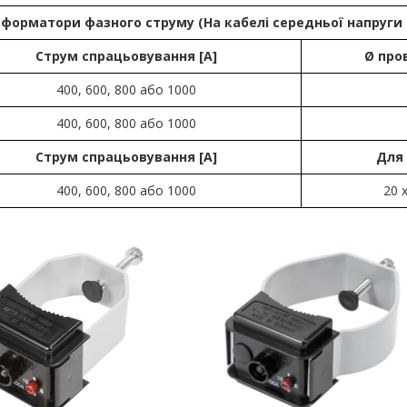
форматори фазного струму (На кабелі середньої напруги
Струм спрацьовування [А]
Ø про
400, 600, 800 або 1000
400, 600, 800 або 1000
Струм спрацьовування [А]
Для
400, 600, 800 або 1000
20 х