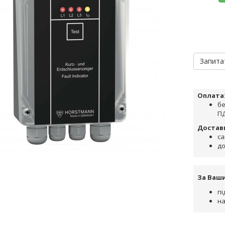
Запита
Оплата
бе
ПД
Достав
са
до
За Ваш
пі
на