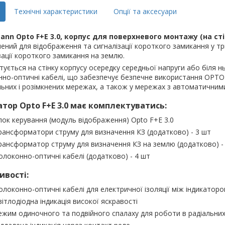
Технічні характеристики
Опції та аксесуари
ann Opto F+Е 3.0, корпус для поверхневого монтажу (на сті
ений для відображення та сигналізації короткого замикання у три
зації короткого замикання на землю.
тується на стінку корпусу осередку середньої напруги або біля н
но-оптичні кабелі, що забезпечує безпечне використання OPTO-
льних і розімкнених мережах, а також у мережах з автоматичним
атор Opto F+Е 3.0 має комплектуватись:
лок керування (модуль відображення) Opto F+Е 3.0
рансформатори струму для визначення КЗ (додатково) - 3 шт
рансформатор струму для визначення КЗ на землю (додатково) -
олоконно-оптичні кабелі (додатково) - 4 шт
ивості:
олоконно-оптичні кабелі для електричної ізоляції між індикато
вітлодіодна індикація високої яскравості
ежим одиночного та подвійного спалаху для роботи в радіальних