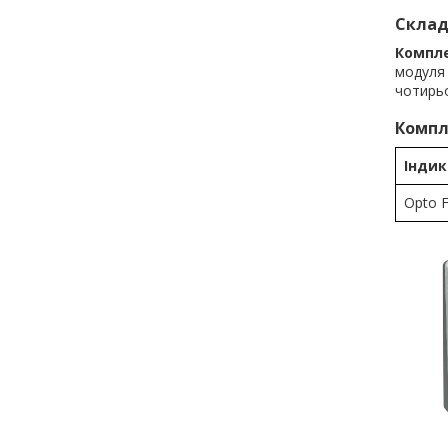
Склад
Компле
модуля 
чотирьо
Компл
Індик
Opto F