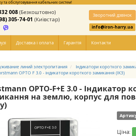
у та обслуговування кабельних систем!
332 008
(Безкоштовно)
Зворотний дзвінок
98) 305-74-01
(Київстар)
info@iron-harry.ua
узі
Доставка і оплата
Гарантія
Контакти
уживание линий электропитания
Індикатори короткого замика
rstmann OPTO F 3.0 - індикатори короткого замикання (ІКЗ)
stmann OPTO-F+E 3.0 - Індикатор к
икання на землю, корпус для пов
у)
Артику
Ціна: