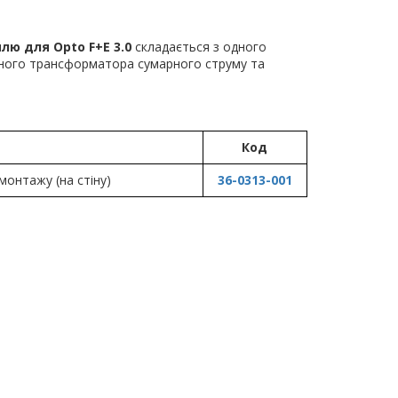
ю для Opto F+E 3.0
складається з одного
дного трансформатора сумарного струму та
Код
монтажу (на стіну)
36-0313-001