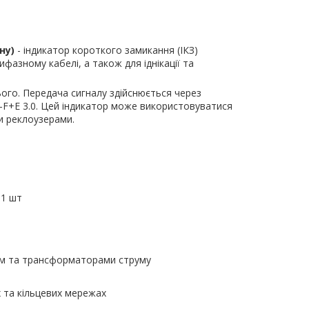
ну)
- індикатор короткого замикання (ІКЗ)
фазному кабелі, а також для іднікації та
ього. Передача сигналу здійснюється через
F+E 3.0. Цей індикатор може використовуватися
и реклоузерами.
 1 шт
ром та трансформаторами струму
 та кільцевих мережах