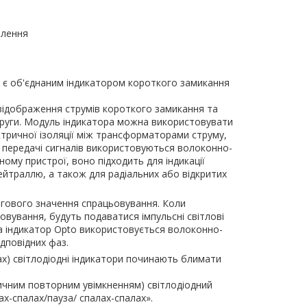
влення
є об'єднаним індикатором короткого замикання
 відображення струмів короткого замикання та
пруги. Модуль індикатора можна використовувати
ктричної ізоляції між трансформаторами струму,
 передачі сигналів використовуються волоконно-
ому пристрої, воно підходить для індикації
йтраллю, а також для радіальних або відкритих
гового значення спрацьовування. Коли
вування, будуть подаватися імпульсні світлові
на індикатор Opto використовується волоконно-
дповідних фаз.
ах) світлодіодні індикатори починають блимати
ичним повторним увімкненням) світлодіодний
ах-спалах/пауза/ спалах-спалах».