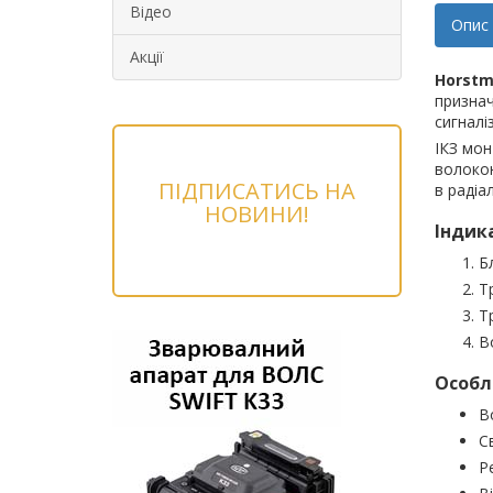
Відео
Опис
Акції
Horstm
признач
сигналі
ІКЗ мон
волокон
ПІДПИСАТИСЬ НА
в радіа
НОВИНИ!
Індик
Б
Т
Т
В
Особл
В
С
Р