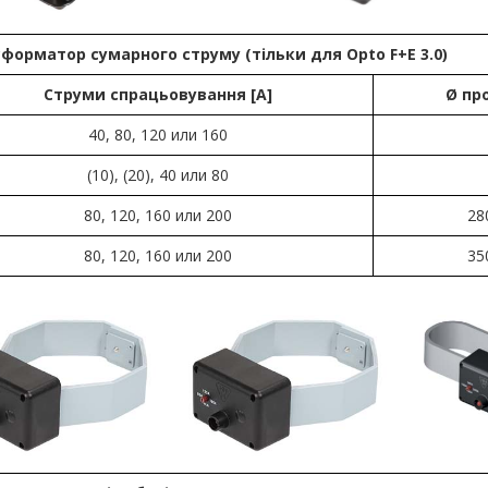
форматор сумарного струму (тільки для Opto F+E 3.0)
Струми спрацьовування [А]
Ø пр
40, 80, 120 или 160
(10), (20), 40 или 80
80, 120, 160 или 200
28
80, 120, 160 или 200
35