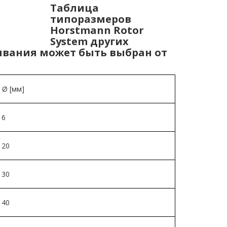
Таблица
типоразмеров
Horstmann Rotor
System других
ывания может быть выбран от
 Ø [мм]
16
 20
 30
 40