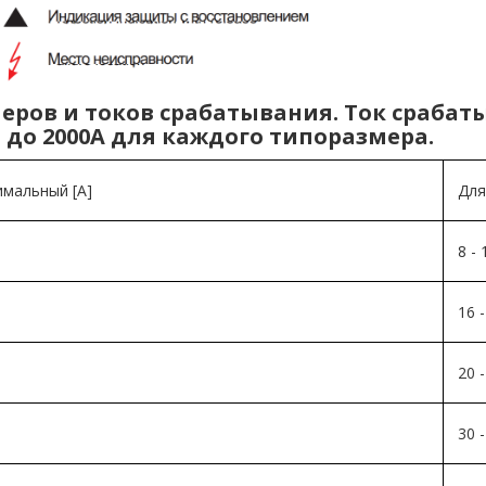
еров и токов срабатывания. Ток срабат
 до 2000А для каждого типоразмера.
имальный [A]
Для
8 - 
16 -
20 -
30 -