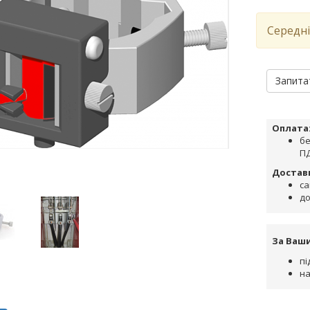
Середні
Запита
Оплата
бе
ПД
Достав
са
до
За Ваш
пі
на