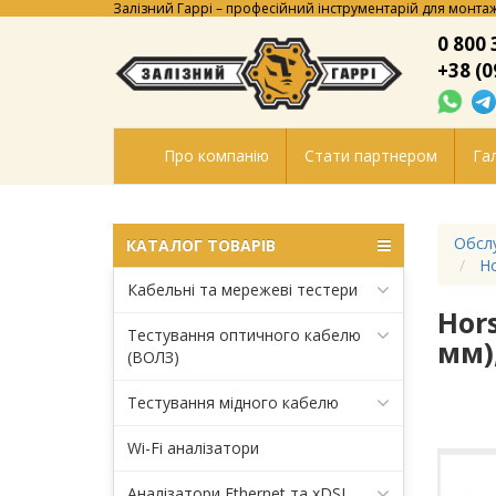
Залізний Гаррі – професійний інструментарій для монтаж
0 800 
+38 (0
Про компанію
Стати партнером
Гал
Обсл
КАТАЛОГ ТОВАРІВ
Ho
Кабельні та мережеві тестери
Hor
Тестування оптичного кабелю
мм),
(ВОЛЗ)
Тестування мідного кабелю
Wi-Fi аналізатори
Аналізатори Ethernet та xDSL