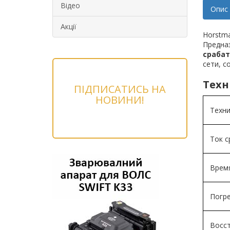
Відео
Опис
Акції
Horstma
Предна
срабат
сети, 
Техн
ПІДПИСАТИСЬ НА
НОВИНИ!
Техни
Ток с
Время
Погр
Восс