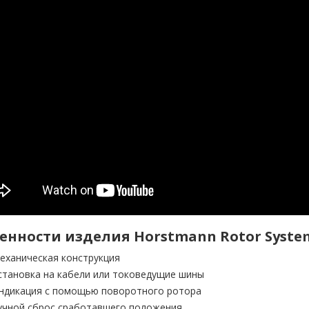
енности изделия Horstmann Rotor Syste
еханическая конструкция
становка на кабели или токоведущие шины
ндикация с помощью поворотного ротора
учной сброс сработавшего положения