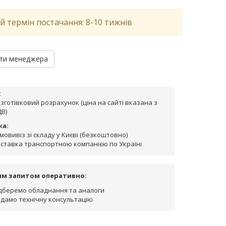
й термін постачання: 8-10 тижнів
ти менеджера
:
зготівковий розрахунок (ціна на сайті вказана з
В)
ка:
мовивіз зі складу у Києві (безкоштовно)
ставка транспортною компанією по Україні
им запитом оперативно:
дберемо обладнання та аналоги
дамо технічну консультацію