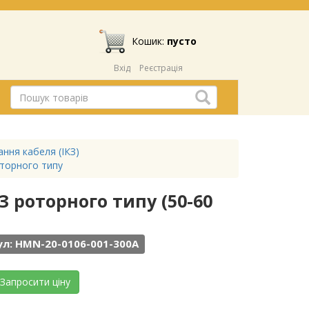
Кошик:
пусто
Вхід
Реєстрація
ння кабеля (ІКЗ)
оторного типу
З роторного типу (50-60
л: HMN-20-0106-001-300А
Запросити ціну