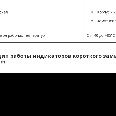
риал
Корпус и 
Хомут изг
зон рабочих температур
От -40 до +85°C
ип работы индикаторов короткого замы
em