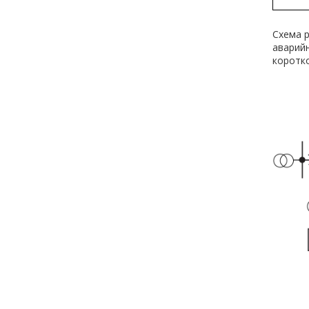
Схема 
аварий
коротк