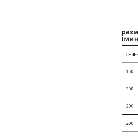
разм
Iмин
I мин
150
200
200
200