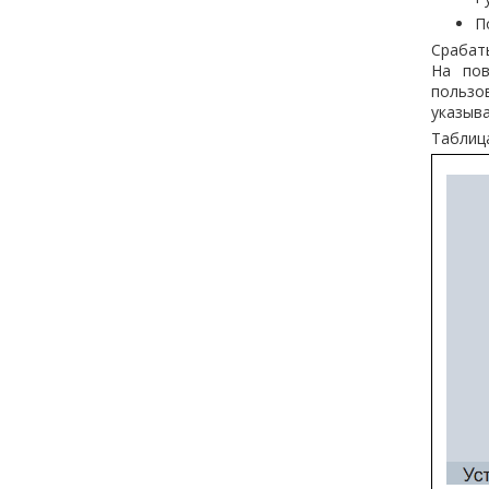
П
Срабаты
На пов
пользов
указыва
Таблица