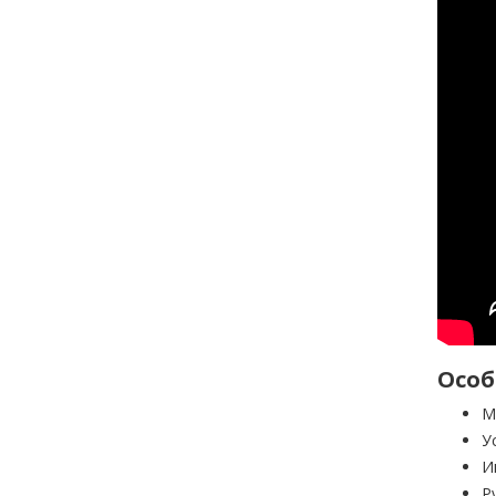
Особ
М
У
И
Р