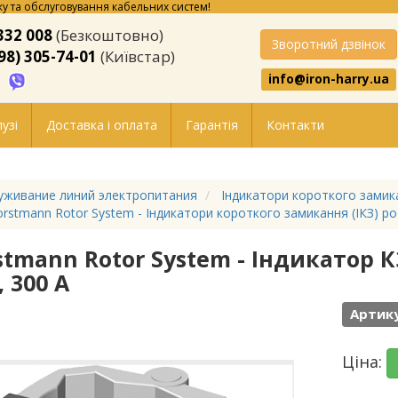
у та обслуговування кабельних систем!
332 008
(Безкоштовно)
Зворотний дзвінок
98) 305-74-01
(Київстар)
info@iron-harry.ua
узі
Доставка і оплата
Гарантія
Контакти
уживание линий электропитания
Індикатори короткого замика
rstmann Rotor System - Індикатори короткого замикання (ІКЗ) р
stmann Rotor System - Індикатор К
 300 А
Артику
Ціна: