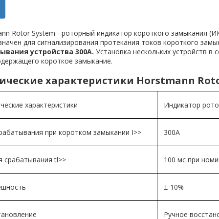
nn Rotor System - роторный индикатор короткого замыкания (И
значен для сигнализирования протекания токов короткого замы
ывания устройства 300А.
Установка нескольких устройств в 
содержащего короткое замыкание.
ические характеристики Horstmann Roto
ческие характеристики
Индикатор рото
рабатывания при коротком замыкании I>>
300А
 срабатывания tl>>
100 мс при ном
ешность
± 10%
тановление
Ручное восстан