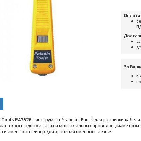
Оплата
бе
ПД
Достав
са
до
За Ваш
пі
на
 Tools PA3526 -
инструмент Standart Punch для расшивки кабеля 
и на кросс одножильных и многожильных проводов диаметром 0,
а и имеет контейнер для хранения сменного лезвия.