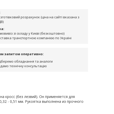
:
зготівковий розрахунок (ціна на сайті вказана з
В)
ка:
мовивіз зі складу у Києві (безкоштовно)
ставка транспортною компанією по Україні
им запитом оперативно:
дберемо обладнання та аналоги
дамо технічну консультацію
на кросс (без лезвий). Он применяется для
32 - 0,51 мм. Рукоятка выполнена из прочного