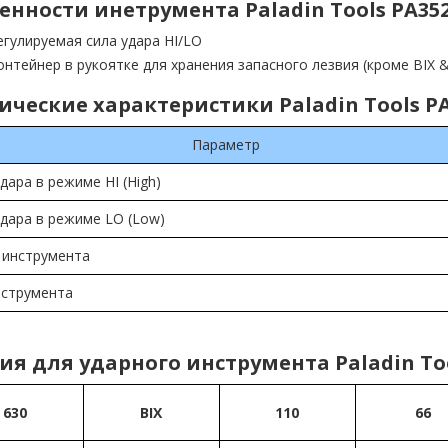
енности инетрумента Paladin Tools PA35
егулируемая сила удара HI/LO
онтейнер в рукоятке для хранения запасного лезвия (кроме BIX &
ические характеристики Paladin Tools P
Параметр
дара в режиме HI (High)
удара в режиме LO (Low)
 инструмента
нструмента
ия для ударного инструмента Paladin Too
630
BIX
110
66