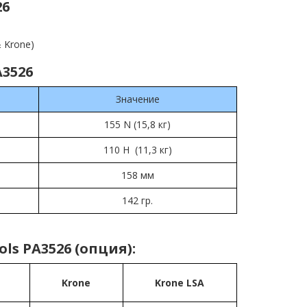
26
 Krone)
A3526
Значение
155 N (15,8 кг)
110 Н (11,3 кг)
158 мм
142 гр.
ls PA3526 (опция):
Krone
Krone LSA