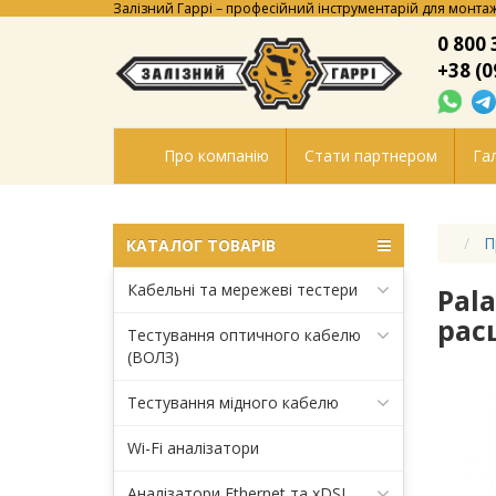
Залізний Гаррі – професійний інструментарій для монтаж
0 800 
+38 (0
Про компанію
Стати партнером
Гал
П
КАТАЛОГ ТОВАРІВ
Кабельні та мережеві тестери
Pala
рас
Тестування оптичного кабелю
(ВОЛЗ)
Тестування мідного кабелю
Wi-Fi аналізатори
Аналізатори Ethernet та xDSL