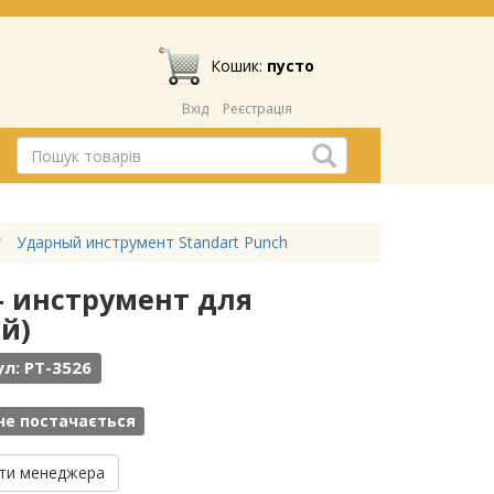
Кошик:
пусто
Вхід
Реєстрація
Ударный инструмент Standart Punch
) - инструмент для
й)
л: PT-3526
не постачається
ти менеджера