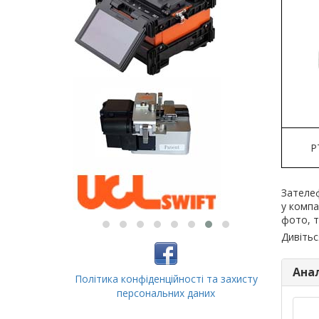
P
Зателеф
у компа
фото, т
Дивітьс
Ана
Політика конфіденційності та захисту
персональних даних