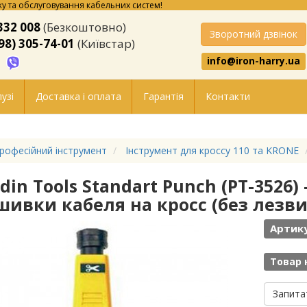
у та обслуговування кабельних систем!
332 008
(Безкоштовно)
Зворотний дзвінок
98) 305-74-01
(Київстар)
info@iron-harry.ua
узі
Доставка і оплата
Гарантія
Контакти
рофесійний інструмент
Інструмент для кроссу 110 та KRONE
din Tools Standart Punch (PT-3526
шивки кабеля на кросс (без лезви
Артику
Товар 
Запита