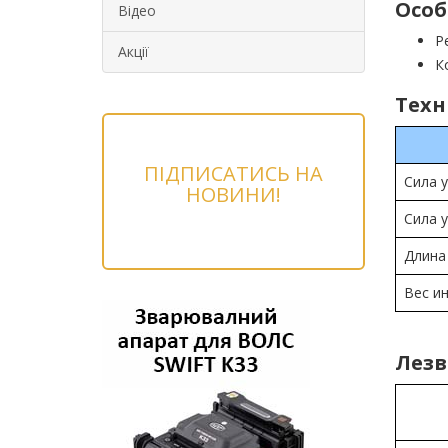
Особ
Відео
Р
Акції
К
Техн
ПІДПИСАТИСЬ НА
Сила у
НОВИНИ!
Сила 
Длина
Вес и
Лезв