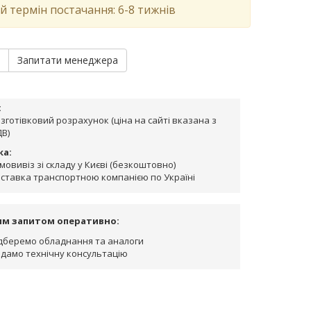
й термін постачання: 6-8 тижнів
и
Запитати менеджера
:
зготівковий розрахунок (ціна на сайті вказана з
В)
ка:
мовивіз зі складу у Києві (безкоштовно)
ставка транспортною компанією по Україні
им запитом оперативно:
дберемо обладнання та аналоги
дамо технічну консультацію