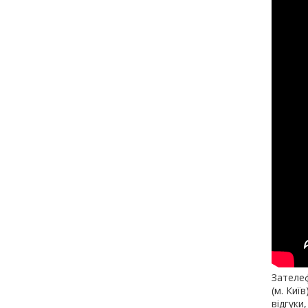
Зателеф
(м. Киї
відгуки