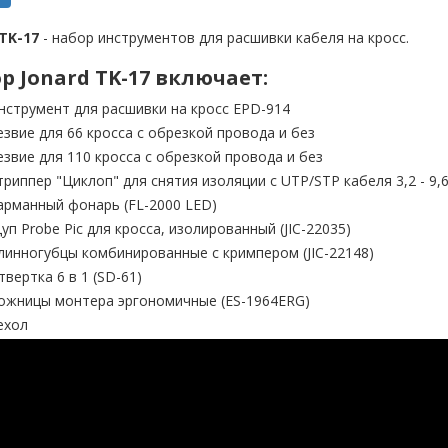
 TK-17
- набор инструментов для расшивки кабеля на кросс.
р Jonard TK-17 включает:
нструмент для расшивки на кросс EPD-914
езвие для 66 кросса с обрезкой провода и без
езвие для 110 кросса с обрезкой провода и без
триппер "Циклоп" для снятия изоляции с UTP/STP кабеля 3,2 - 9,6
арманный фонарь (FL-2000 LED)
уп Probe Pic для кросса, изолированный (JIC-22035)
линногубцы комбинированные с кримпером (JIC-22148)
твертка 6 в 1 (SD-61)
ожницы монтера эргономичные (ES-1964ERG)
ехол