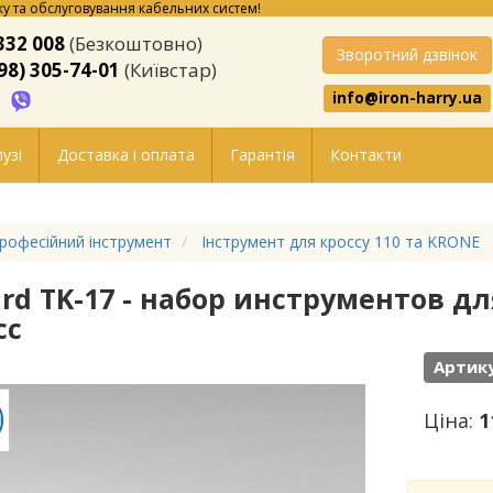
у та обслуговування кабельних систем!
332 008
(Безкоштовно)
Зворотний дзвінок
98) 305-74-01
(Київстар)
info@iron-harry.ua
узі
Доставка і оплата
Гарантія
Контакти
рофесійний інструмент
Інструмент для кроссу 110 та KRONE
ard TK-17 - набор инструментов д
сс
Артику
Ціна:
1