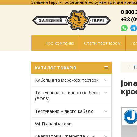
Залізний Гаррі – професійний інструментарій для монтаж
0 800 
+38 (0
Про компанію
Стати партнером
Гал
П
КАТАЛОГ ТОВАРІВ
Кабельні та мережеві тестери
Jon
кро
Тестування оптичного кабелю
(ВОЛЗ)
Тестування мідного кабелю
Wi-Fi аналізатори
Аналізатори Ethernet та xDSL