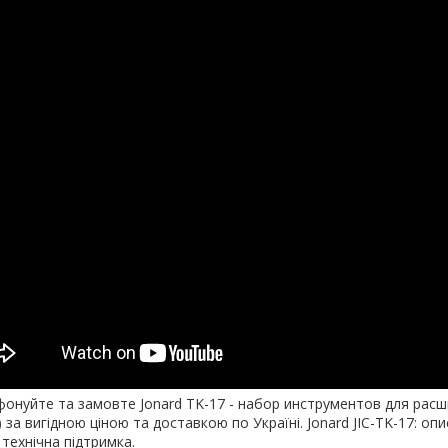
онуйте та замовте Jonard TK-17 - набор инструментов для расшив
в) за вигідною ціною та доставкою по Україні. Jonard JIC-TK-17: опи
, технічна підтримка.