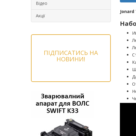
Відео
Jonard
Акції
Набо
И
Л
Л
ПІДПИСАТИСЬ НА
С
НОВИНИ!
К
Щ
Д
О
Н
Ч