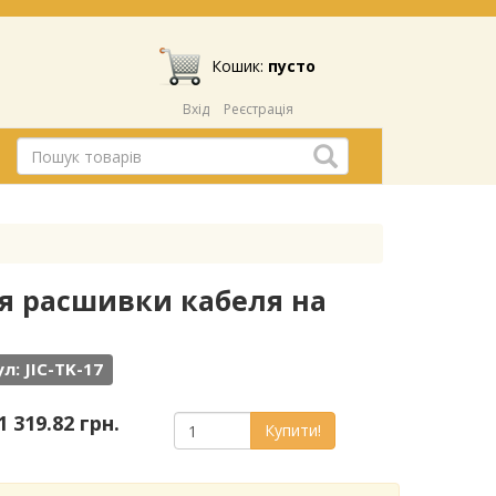
Кошик:
пусто
Вхід
Реєстрація
ля расшивки кабеля на
л: JIC-TK-17
1 319.82 грн.
Купити!