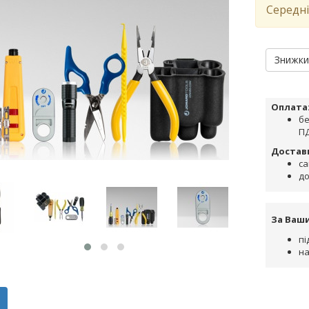
Середні
Знижк
Оплата
бе
ПД
Достав
са
до
За Ваш
пі
на