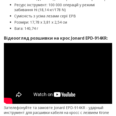
Ресурс інструмент: 100 000 операцій у режимі
забивання Hi (18,14 кг/178 N)
Сумісність з усіма лезами серії EPB
Розміри: 17,78 х 3,81 х 2,54 см
Вага: 140,74 г
Відеоогляд розшивки на крос Jonard EPD-914KR:
Зателефонуйте та замовте Jonard EPD-914KR - ударный
инструмент для расшивки кабеля на кросс с лезвием Krone