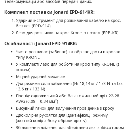
телекомунікацій або засобів передачі даних.
Комплект поставки Jonard EPD-914KR:
Ударний інструмент для розшивання кабелю на крос,
без лез (EPD-914)
Лезо для розшивки на крос Krone, з ножем (EPB-KR)
Особливості
Jonard EPD-914KR:
Чисто розшиває (забиває) та обрізає дроти в кросах
типу KRONE
У комплекті лезо для роботи на кросі типу KRONE (з
ножем)
Міцний ударний механізм
Два режими сили забивання (Hi: 18,14 кг / 178 N та Lo:
13,6 кг / 133 N)
Провід: одножильний або багатожильний дріт 22-28
2
AWG (0,08 – 0,34 мм
)
Висувний гачок для вилучення провідника з кросу
Двоколірна рукоятка для ідентифікації режиму
(жовтий колір з боку обрізки дроту)
Збільшене відділення для зберігання лез із фіксатором