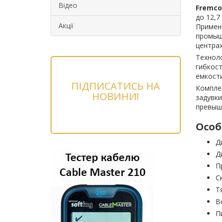
Відео
Fremco
до 12,7
Акції
Применя
промышл
центрах
Технол
гибкост
емкости
ПІДПИСАТИСЬ НА
Комплек
НОВИНИ!
задувки
превыш
Особ
Д
Д
П
С
Т
В
П