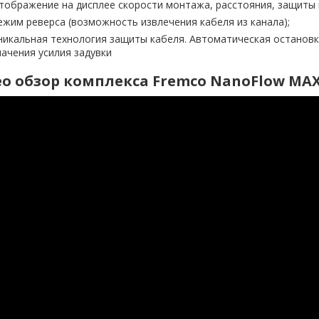
тображение на дисплее скорости монтажа, расстояния, защиты 
ежим реверса (возможность извлечения кабеля из канала);
никальная технология защиты кабеля. Автоматическая остановк
начения усилия задувки
о обзор комплекса Fremco NanoFlow MA