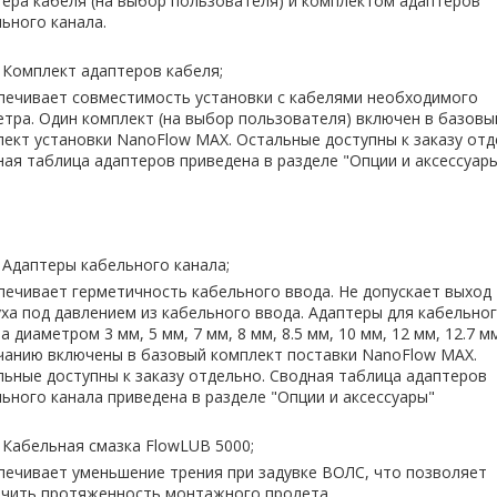
ера кабеля (на выбор пользователя) и комплектом адаптеров
ьного канала.
Комплект адаптеров кабеля;
печивает совместимость установки с кабелями необходимого
тра. Один комплект (на выбор пользователя) включен в базовы
ект установки NanoFlow MAX. Остальные доступны к заказу отд
ая таблица адаптеров приведена в разделе "Опции и аксессуар
Адаптеры кабельного канала;
ечивает герметичность кабельного ввода. Не допускает выход
ха под давлением из кабельного ввода. Адаптеры для кабельно
а диаметром 3 мм, 5 мм, 7 мм, 8 мм, 8.5 мм, 10 мм, 12 мм, 12.7 м
чанию включены в базовый комплект поставки NanoFlow MAX.
ьные доступны к заказу отдельно. Сводная таблица адаптеров
ьного канала приведена в разделе "Опции и аксессуары"
Кабельная смазка FlowLUB 5000;
ечивает уменьшение трения при задувке ВОЛС, что позволяет
ичить протяженность монтажного пролета.