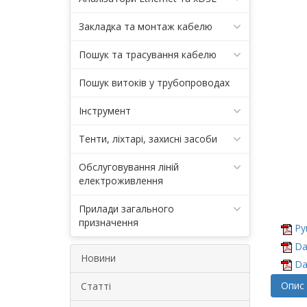
Закладка та монтаж кабелю
Пошук та трасування кабелю
Пошук витоків у трубопроводах
Інструмент
Тенти, ліхтарі, захисні засоби
Обслуговування ліній
електроживлення
Прилади загального
призначення
Ру
Da
Новини
Da
Опис
Статті