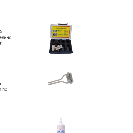
й
ельно.
ы"
го
м по