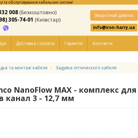
у та обслуговування кабельних систем!
332 008
(Безкоштовно)
Зворотний дзвінок
98) 305-74-01
(Київстар)
info@iron-harry.ua
узі
Доставка і оплата
Гарантія
Контакти
дка та монтаж кабеля
Задувка оптического кабеля
mco NanoFlow MAX - комплекс для з
 канал 3 - 12,7 мм