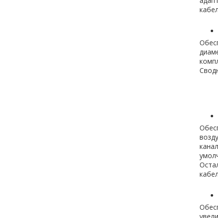
адапт
кабел
Обес
диаме
компл
Сводн
Обесп
возду
канал
умол
Остал
кабел
Обесп
увел