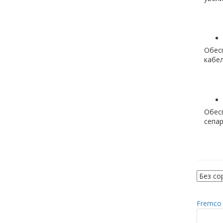
Обесп
кабел
Обес
сепар
Fremco 