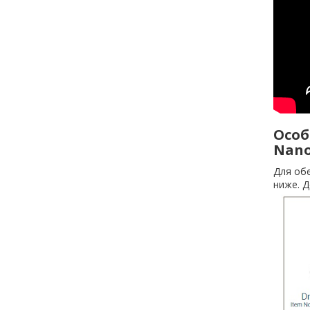
Особ
Nano
Для об
ниже. Д