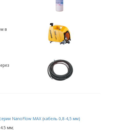
ем в
через
ерии NanoFlow MAX (кабель 0,8-4,5 мм)
4.5 мм;