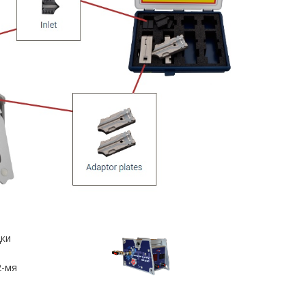
дки
2-мя