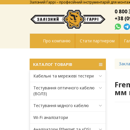
Залізний Гаррі – професійний інструментарій для монтаж
0 800 
+38 (0
Про компанію
Стати партнером
Гал
Закла
КАТАЛОГ ТОВАРІВ
Кабельні та мережеві тестери
Fre
Тестування оптичного кабелю
мм в
(ВОЛЗ)
Тестування мідного кабелю
Wi-Fi аналізатори
Аналізатори Ethernet та xDSL