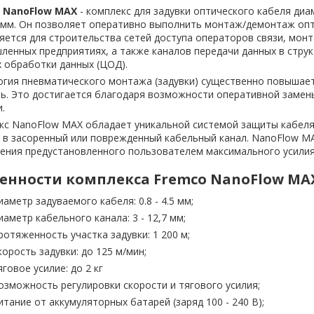
 NanoFlow MAX
- комплекс для задувки оптического кабеля диа
 мм. Он позволяет оперативно выполнить монтаж/демонтаж оптич
ется для строительства сетей доступа операторов связи, монт
енных предприятиях, а также каналов передачи данных в струк
 обработки данных (ЦОД).
огия пневматического монтажа (задувки) существенно повышает
ь. Это достигается благодаря возможности оперативной замены
.
с NanoFlow MAX обладает уникальной системой защиты кабеля,
 в засоренный или поврежденный кабельный канал. NanoFlow M
ения предустановленного пользователем максимального усилия
енности комплекса Fremco NanoFlow MA
иаметр задуваемого кабеля: 0.8 - 4.5 мм;
иаметр кабельного канала: 3 - 12,7 мм;
ротяженность участка задувки: 1 200 м;
корость задувки: до 125 м/мин;
яговое усилие: до 2 кг
озможность регулировки скорости и тягового усилия;
итание от аккумуляторных батарей (заряд 100 - 240 В);