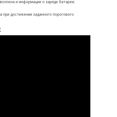
волокна и информации о заряде батареи;
а при достижении заданного порогового
X