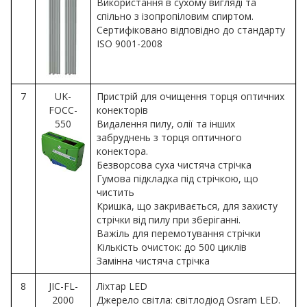
Використання в сухому вигляді та
спільно з ізопропіловим спиртом.
Сертифіковано відповідно до стандарту
ISO 9001-2008
7
UK-
Пристрій для очищення торця оптичних
FOCC-
конекторів
550
Видалення пилу, олії та інших
забруднень з торця оптичного
конектора.
Безворсова суха чистяча стрічка
Гумова підкладка під стрічкою, що
чистить
Кришка, що закривається, для захисту
стрічки від пилу при зберіганні.
Важіль для перемотування стрічки
Кількість очисток: до 500 циклів
Замінна чистяча стрічка
8
JIC-FL-
Ліхтар LED
2000
Джерело світла: світлодіод Osram LED.