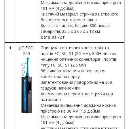
Максимальна довжина носика пристрою
101 мм (4 дюйми)
Чистячий матеріал: стрічка з нетканого
безворсового мікроволокна
Кількість чисток: більше 800 циклів
Габариты: 23.5 x 3.66 x 3.18 см
Вага: 81.72 г
4
JIC-FCC-
Очищувач оптичних конекторів та
250
портів FC, SC, ST (2.5 мм), 800+ чисток
Чищення оптичних конекторів і портів
типу FC, SC, ST (2.5 мм)
Збільшена зона очищення торця
конектора чи порту
Запатентований поворотний на 360
градусів наконечник
Автоматична перемотка стрічки при
натисканні
Механізм збільшення довжини носика
пристрою на 38 мм (1.5 дюйма)
Максимальна довжина носика пристрою
101 мм (4 дюйми)
Чистячий матеріал: стрічка з нетканого