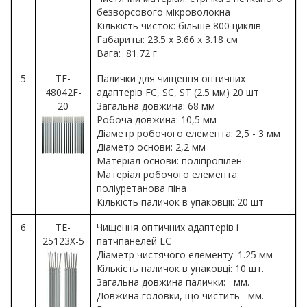
безворсового мікроволокна
Кількість чисток: більше 800 циклів
Габариты: 23.5 x 3.66 x 3.18 см
Вага: 81.72 г
5
TE-
Палички для чищення оптичних
48042F-
адаптерів FC, SC, ST (2.5 мм) 20 шт
20
Загальна довжина: 68 мм
Робоча довжина: 10,5 мм
Діаметр робочого елемента: 2,5 - 3 мм
Діаметр основи: 2,2 мм
Матеріал основи: поліпропілен
Матеріал робочого елемента:
поліуретанова піна
Кількість паличок в упаковціі: 20 шт
6
TE-
Чищення оптичних адаптерів і
25123X-5
патчпанелей LC
Діаметр чистячого елементу: 1.25 мм
Кількість паличок в упаковці: 10 шт.
Загальна довжина палички: мм.
Довжина головки, що чистить мм.