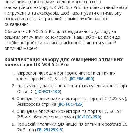
оптичними конекторами за допомогою нашого
інноваційного набору. UK-VOLS-5-Pro - це повноцінний набір
інструментів та аксесуарів, щоб гарантувати оптимальну
продуктивність та тривалий термін служби вашого
обладнання.
Обирайте UK-VOLS-5-Pro для бездоганного догляду за
вашими оптичними конекторами. Наш набір - це ключ до
стабільної роботи та високоякісного з'єднання у вашій
оптичній мережі!
Комплектація набору для очищення оптичних
конекторів UK-VOLS-5-Pro
Мікроскоп 400х для контролю чистоти оптичних
конекторів FC, SC, ST, LC (
JIC-FIM-400
)
Інструмент для встановлення та вилучення конекторів
SC та LC (
JIC-FCT-100
)
Очищувач оптичних конекторів та портів LC (1.25 мм),
безворсова стрічка (
JIC-FCC-125
)
Очищувач оптичних конекторів та портів FC, SC, ST
(2.5 мм), безворсова стрічка (
JIC-FCC-250
)
Професійні палички для чищення оптичних роз'ємів LC
(2х 5 шт) (
TE-25123X-5
)