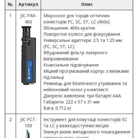
№.
Артикул
Опис
1
JIC-FIM-
Мікроскоп для торців оптичних
400
конекторів FC, SC, ST, LC (400х)
Збільшення: 400х кратне
Поворотне колесо для фокусування
Універсальні адаптери: 2.5 та 1.25 мм
(FC, SC, ST, LC)
Вбудований фільтр лазерного
випромінювання
Коаксіальне підсвічування
Міцний прогумований корпус з виїмками
під пальці
Ремінець для безпечного утримання та
нейлоновий чохол у комплекті
Джерело живлення: три батареї AAA
Габарити: 222 х 57 х 31 мм
Вага: 0.712 кг
2
JIC-FCT-
Інструмент для комутації конекторів SC
100
та LC у важкодоступних місцях
Знижує ризик випадкового пошкодження
оптичних патч-кордів