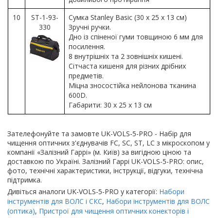
10
ST-1-93-
Сумка Stanley Basic (30 x 25 x 13 см)
330
Зручні ручки.
Дно із спіненої гуми товщиною 6 мм для
посилення.
8 внутрішніх та 2 зовнішніх кишені.
Сітчаста кишеня для різних дрібних
предметів.
Міцна зносостійка нейлонова тканина
600D.
Габарити: 30 x 25 x 13 см
Зателефонуйте та замовте UK-VOLS-5-PRO - Набір для
чищення оптичних з'єднувачів FC, SC, ST, LC з мікроскопом у
компанії «Залізний Гаррі» (м. Київ) за вигідною ціною та
доставкою по Україні. Залізний Гаррі UK-VOLS-5-PRO: опис,
фото, технічні характеристики, інструкції, відгуки, технічна
підтримка.
Дивіться аналоги UK-VOLS-5-PRO у категорії:
Набори
інструментів для ВОЛС і СКС
,
Набори інструментів для ВОЛС
(оптика)
,
Пристрої для чищення оптичних конекторів і