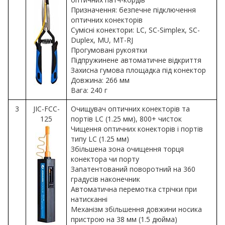
Призначення: безпечне підключення
оптичних конекторів
Сумісні конектори: LC, SC-Simplex, SC-
Duplex, MU, MT-RJ
Прогумовані рукоятки
Підпружинене автоматичне відкриття
Захисна гумова площадка під конектор
Довжина: 266 мм
Вага: 240 г
3
JIC-FCC-
Очищувач оптичних конекторів та
125
портів LC (1.25 мм), 800+ чисток
Чищення оптичних конекторів і портів
типу LC (1.25 мм)
Збільшена зона очищення торця
конектора чи порту
Запатентований поворотний на 360
градусів наконечник
Автоматична перемотка стрічки при
натисканні
Механізм збільшення довжини носика
пристрою на 38 мм (1.5 дюйма)