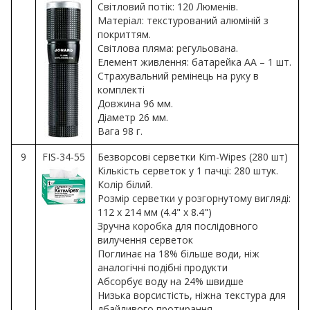
Світловий потік: 120 Люменів.
Матеріал: текстурований алюміній з
покриттям.
Світлова пляма: регульована.
Елемент живлення: батарейка АА – 1 шт.
Страхувальний ремінець на руку в
комплекті
Довжина 96 мм.
Діаметр 26 мм.
Вага 98 г.
9
FIS-34-55
Безворсові серветки Kim-Wipes (280 шт)
Кількість серветок у 1 пачці: 280 штук.
Колір білий.
Розмір серветки у розгорнутому вигляді:
112 х 214 мм (4.4" x 8.4")
Зручна коробка для послідовного
вилучення серветок
Поглинає на 18% більше води, ніж
аналогічні подібні продукти
Абсорбує воду на 24% швидше
Низька ворсистість, ніжна текстура для
дбайливого протирання