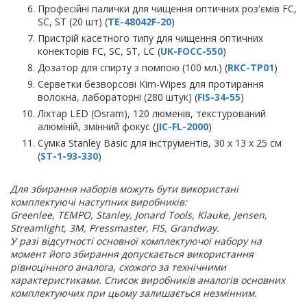
Професійні палички для чищення оптичних роз'ємів FC,
SC, ST (20 шт) (
TE-48042F-20
)
Пристрій касетного типу для чищення оптичних
конекторів FC, SC, ST, LC (
UK-FOCC-550
)
Дозатор для спирту з помпою (100 мл.) (
RKC-TP01
)
Серветки безворсові Kim-Wipes для протирання
волокна, лабораторні (280 штук) (
FIS-34-55
)
Ліхтар LED (Osram), 120 люменів, текстурований
алюміній, змінний фокус (
JIC-FL-2000
)
Сумка Stanley Basic для інструментів, 30 x 13 x 25 см
(
ST-1-93-330
)
Для збирання наборів можуть бути використані
комплектуючі наступних виробників:
Greenlee, TEMPO, Stanley, Jonard Tools, Klauke, Jensen,
Streamlight, 3М, Pressmaster, FIS, Grandway.
У разі відсутності основної комплектуючої набору на
момент його збирання допускається використання
рівноцінного аналога, схожого за технічними
характеристиками. Список виробників аналогів основних
комплектуючих при цьому залишається незмінним.