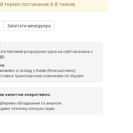
й термін постачання: 6-8 тижнів
и
Запитати менеджера
:
зготівковий розрахунок (ціна на сайті вказана з
В)
ка:
мовивіз зі складу у Києві (безкоштовно)
ставка транспортною компанією по Україні
им запитом оперативно:
дберемо обладнання та аналоги
дамо технічну консультацію