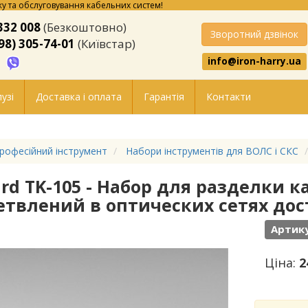
у та обслуговування кабельних систем!
332 008
(Безкоштовно)
Зворотний дзвінок
98) 305-74-01
(Київстар)
info@iron-harry.ua
узі
Доставка і оплата
Гарантія
Контакти
рофесійний інструмент
Набори інструментів для ВОЛС і СКС
ard TK-105 - Набор для разделки 
етвлений в оптических сетях дос
Артику
Ціна:
2