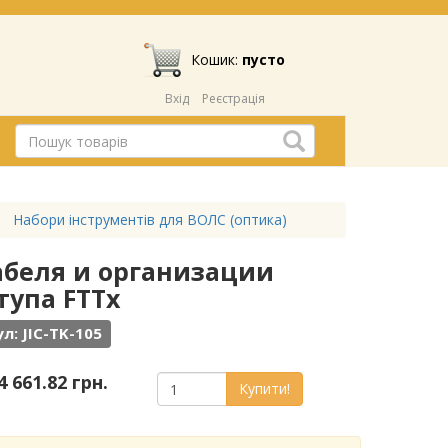
Кошик:
пусто
Вхід
Реєстрація
Набори інструментів для ВОЛС (оптика)
кабеля и организации
тупа FTTx
л: JIC-TK-105
4 661.82 грн.
Купити!