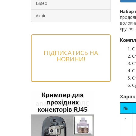
Відео
Набор 
Акції
продоль
волокн
круглог
Компле
С
ПІДПИСАТИСЬ НА
С
НОВИНИ!
С
С
С
С
Харак
№
1