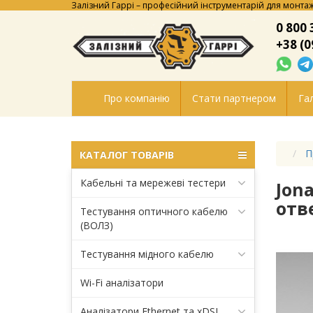
Залізний Гаррі – професійний інструментарій для монтаж
0 800 
+38 (0
Про компанію
Стати партнером
Гал
П
КАТАЛОГ ТОВАРІВ
Кабельні та мережеві тестери
Jon
отв
Тестування оптичного кабелю
(ВОЛЗ)
Тестування мідного кабелю
Wi-Fi аналізатори
Аналізатори Ethernet та xDSL