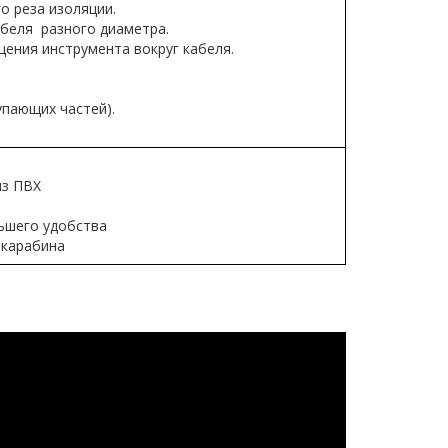
о реза изоляции.
абеля разного диаметра.
ения инструмента вокруг кабеля.
упающих частей).
из ПВХ
ьшего удобства
 карабина