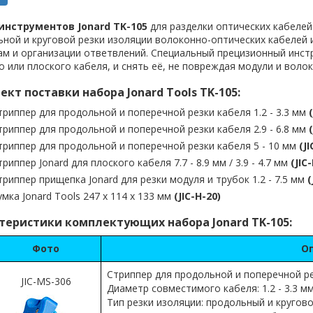
инструментов Jonard TK-105
для разделки оптических кабелей
ной и круговой резки изоляции волоконно-оптических кабелей 
ам и организации ответвлений. Специальный прецизионный инст
о или плоского кабеля, и снять её, не повреждая модули и волок
кт поставки набора Jonard Tools TK-105:
триппер для продольной и поперечной резки кабеля 1.2 - 3.3 мм
триппер для продольной и поперечной резки кабеля 2.9 - 6.8 мм
триппер для продольной и поперечной резки кабеля 5 - 10 мм
(J
триппер Jonard для плоского кабеля 7.7 - 8.9 мм / 3.9 - 4.7 мм
(JIC
триппер прищепка Jonard для резки модуля и трубок 1.2 - 7.5 мм
(
умка Jonard Tools 247 x 114 x 133 мм
(JIC-H-20)
теристики комплектующих набора Jonard TK-105:
Фото
О
Стриппер для продольной и поперечной рез
JIC-MS-306
Диаметр совместимого кабеля: 1.2 - 3.3 м
Тип резки изоляции: продольный и кругов