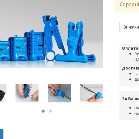
Середні
Знижк
Оплата
бе
ПД
Достав
са
до
За Ваш
пі
на