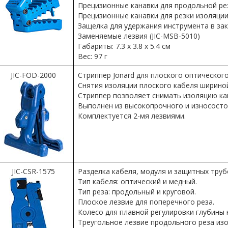
Прецизионные канавки для продольной рез
Прецизионные канавки для резки изоляции 
Защелка для удержания инструмента в з
Заменяемые лезвия (JIC-MSB-5010)
Габариты: 7.3 x 3.8 x 5.4 см
Вес: 97 г
JIC-FOD-2000
Стриппер Jonard для плоского оптического ка
Cнятия изоляции плоского кабеля шириной 7
Стриппер позволяет снимать изоляцию как 
Выполнен из высокопрочного и износосто
Комплектуется 2-мя лезвиями.
JIC-CSR-1575
Разделка кабеля, модуля и защитных трубо
Тип кабеля: оптический и медный.
Тип реза: продольный и круговой.
Плоское лезвие для поперечного реза.
Колесо для плавной регулировки глубины 
Треугольное лезвие продольного реза изо