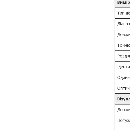
Вимір
Тип д
Діапа
Довжи
Точні
Розділ
Іденти
Одини
Оптич
Візуа
Довжи
Потуж