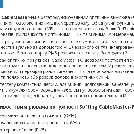
g CableMaster-FO
є багатофункціональним оптичним вимірювачем
ння оптоволоконних і мідних мереж зв'язку. Об'єднуючи функції 
а ушкоджень волокна VFL, тестера мережевого кабелю RJ45 і ліх
оналів, які працюють з оптичними FTTX та мідними LAN мережам
стрій дозволяє визначати значення потужності та затухання во
ності візуально за допомогою VFL червоного світла. Інтегрован
 патч-кабелю до порту RJ45 розширюють спектр його функцій.
ач оптичної потужності CableMaster-FO дозволяє тестувати точк
ти візуальні перевірки волоконно-оптичних систем. У режимі ви
хвиль для перевірки різних сигналів FTTx. Інтегрований візуаль
ти полярність або розрив волоконно-оптичних ліній.
тестеру компактний, легкий, але міцний і довговічний, забезпечу
ті з акумулятором, зарядним кабелем і універсальним адаптером
ентом для професіоналів у галузі оптоволоконних технологій.
ивості вимірювача потужності Softing CableMaster-F
имірювач оптичної потужності (OPM)
ізуальний локатор несправностей (VFL)
естер витої пари (RJ45)