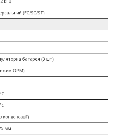
 2 кГц
версальний (FC/SC/ST)
уляторна батарея (3 шт)
(режим OPM)
°C
°C
з конденсації)
 25 мм