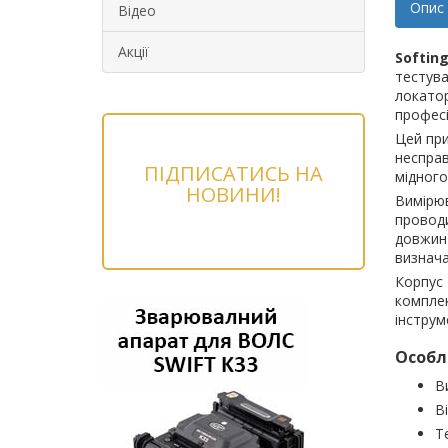
Опис
Відео
Акції
Softin
тестува
локатор
професі
Цей при
несправ
ПІДПИСАТИСЬ НА
мідного
НОВИНИ!
Вимірюв
проводи
довжин 
визнача
Корпус 
комплек
інструм
Особл
В
В
Т