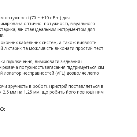
 потужності (70 ~ +10 dBm) для
вимірювача оптичної потужності, візуального
тарика, він стає ідеальним інструментом для
и.
локонних кабельних систем, а також виявляти
ий ліхтарик та можливість виконати простий тест
и підключення, вимірювати з’єднання і
мірювача потужності/загасання підтримується сім
ний локатор несправностей (VFL) дозволяє легко
ючи зручність в роботі. Пристрій поставляється в
 2,5 мм на 1,25 мм, що робить його повноцінним
O: