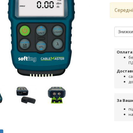
Середні
Знижк
Оплата
бе
ПД
Достав
са
до
За Ваш
пі
на