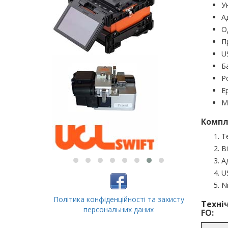
У
А
О
П
U
Б
Р
Е
М
Компл
Т
В
А
U
N
Політика конфіденційності та захисту
Техні
персональних даних
FO: