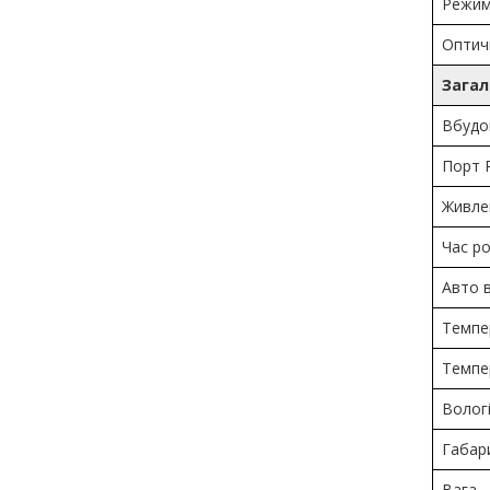
Режим
Оптич
Загал
Вбудо
Порт R
Живле
Час ро
Авто 
Темпе
Темпе
Волог
Габар
Вага