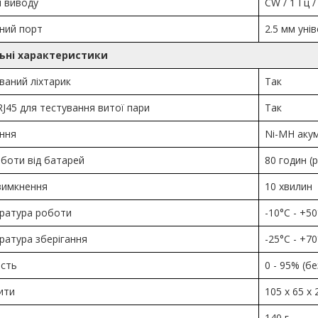
 виводу
CW / 1 Гц /
ний порт
2.5 мм уні
ьні характеристики
ваний ліхтарик
Так
J45 для тестування витої пари
Так
ння
Ni-MH акум
боти від батарей
80 годин 
вимкнення
10 хвилин
ратура роботи
-10°C - +50
ратура зберігання
-25°C - +70
ість
0 - 95% (бе
ити
105 x 65 x
140 г