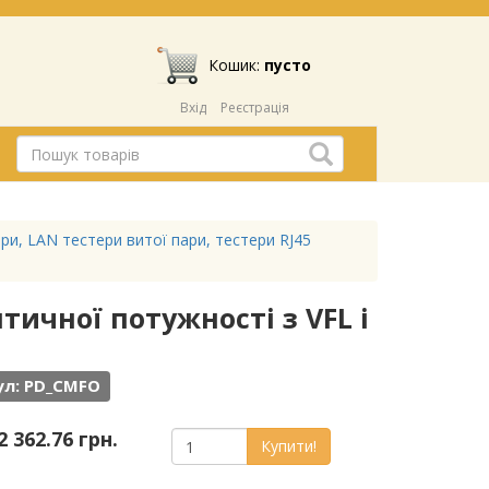
Кошик:
пусто
Вхід
Реєстрація
ри, LAN тестери витої пари, тестери RJ45
тичної потужності з VFL і
ул: PD_CMFO
2 362.76 грн.
Купити!