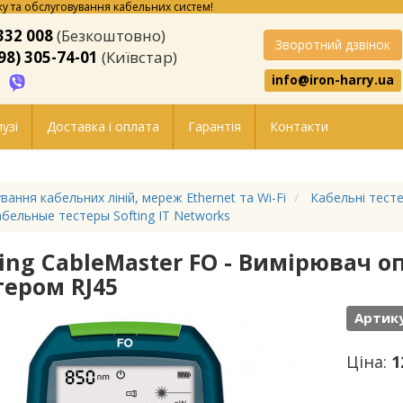
у та обслуговування кабельних систем!
332 008
(Безкоштовно)
Зворотний дзвінок
98) 305-74-01
(Київстар)
info@iron-harry.ua
узі
Доставка і оплата
Гарантія
Контакти
вання кабельних ліній, мереж Ethernet та Wi-Fi
Кабельні тесте
бельные тестеры Softing IT Networks
ting CableMaster FO - Вимірювач оп
тером RJ45
Артик
Ціна:
1