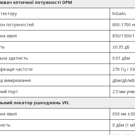
ювач оптичної потужності OPM
етектору
lnGaAs
зон потужностей
800-1700 н
на хвилі
850/1300/1
сть
±0.35 дБ
ьна здатність
0.01 дБм
фікація частоти
270 Гц / 33
ці вимірювання
дБм/дБ/мВ
ний порт
2.5 мм уні
льний локатор ушкоджень VFL
на хвилі
650 нм ±30
ність
0 дБм (1 м