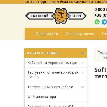
Залізний Гаррі – професійний інструментарій для монтаж
0 800 
+38 (0
Про компанію
Стати партнером
Гал
Тесту
КАТАЛОГ ТОВАРІВ
Ка
Кабельні та мережеві тестери
Sof
Тестування оптичного кабелю
тес
(ВОЛЗ)
Тестування мідного кабелю
Wi-Fi аналізатори
Аналізатори Ethernet та xDSL