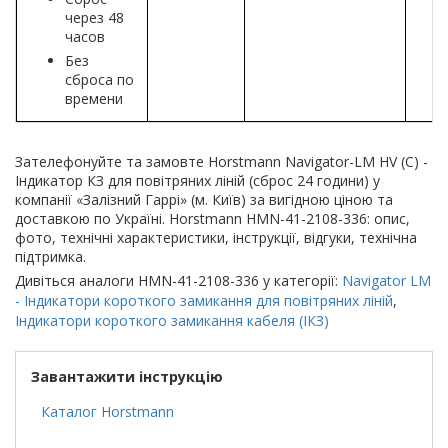
через 48
часов
Без
сброса по
времени
Зателефонуйте та замовте Horstmann Navigator-LM HV (С) -
Індикатор КЗ для повітряних ліній (сброс 24 години) у
компанії «Залізний Гаррі» (м. Київ) за вигідною ціною та
доставкою по Україні. Horstmann HMN-41-2108-336: опис,
фото, технічні характеристики, інструкції, відгуки, технічна
підтримка.
Дивіться аналоги HMN-41-2108-336 у категорії:
Navigator LM
- Індикатори короткого замикання для повітряних ліній
,
Індикатори короткого замикання кабеля (ІКЗ)
Завантажити інструкцію
Каталог Horstmann