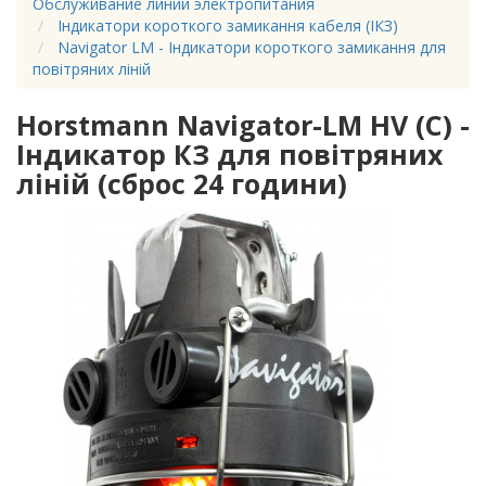
Обслуживание линий электропитания
Індикатори короткого замикання кабеля (ІКЗ)
Navigator LM - Індикатори короткого замикання для
повітряних ліній
Horstmann Navigator-LM HV (С) -
Індикатор КЗ для повітряних
ліній (сброс 24 години)