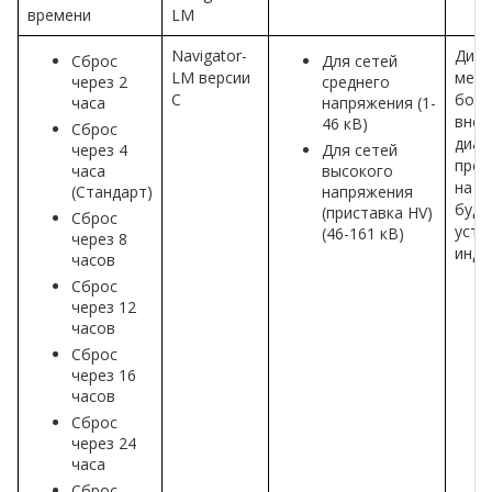
времени
LM
Navigator-
Диап
Сброс
Для сетей
LM версии
мень
через 2
среднего
C
боль
часа
напряжения (1-
внеш
46 кВ)
Сброс
диам
через 4
Для сетей
пров
часа
высокого
на к
(Стандарт)
напряжения
буду
(приставка HV)
Сброс
уста
(46-161 кВ)
через 8
инди
часов
Сброс
через 12
часов
Сброс
через 16
часов
Сброс
через 24
часа
Сброс