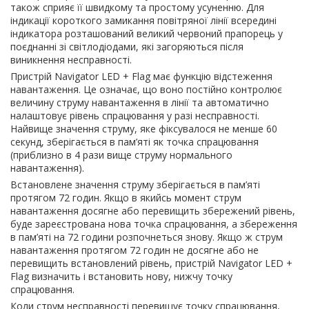
також сприяє її швидкому та простому усуненню. Для
індикації короткого замикання повітряної лінії всередині
індикатора розташований великий червоний прапорець у
поєднанні зі світлодіодами, які загоряються після
виникнення несправності.
Пристрій Navigator LED + Flag має функцію відстеження
навантаження. Це означає, що воно постійно контролює
величину струму навантаження в лінії та автоматично
налаштовує рівень спрацювання у разі несправності.
Найвище значення струму, яке фіксувалося не менше 60
секунд, зберігається в пам’яті як точка спрацювання
(приблизно в 4 рази вище струму нормального
навантаження).
Встановлене значення струму зберігається в пам’яті
протягом 72 годин. Якщо в якийсь момент струм
навантаження досягне або перевищить збережений рівень,
буде зареєстрована нова точка спрацювання, а збереження
в пам’яті на 72 години розпочнеться знову. Якщо ж струм
навантаження протягом 72 годин не досягне або не
перевищить встановлений рівень, пристрій Navigator LED +
Flag визначить і встановить нову, нижчу точку
спрацювання.
Коли струм несправності перевищує точку спрацювання,