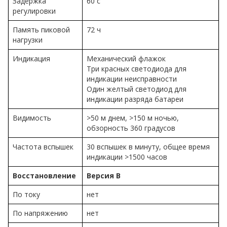
Задержка
60 с
регулировки
Память пиковой
72 ч
нагрузки
Индикация
Механический флажок
Три красных светодиода для
индикации неисправности
Один желтый светодиод для
индикации разряда батареи
Видимость
>50 м днем, >150 м ночью,
обзорность 360 градусов
Частота вспышек
30 вспышек в минуту, общее время
индикации >1500 часов
Восстановление
Версия B
По току
нет
По напряжению
нет