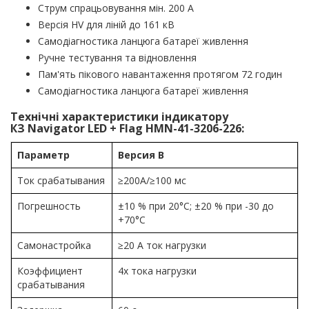
Струм спрацьовування мін. 200 A
Версія HV для ліній до 161 кВ
Самодіагностика ланцюга батареї живлення
Ручне тестування та відновлення
Пам'ять пікового навантаження протягом 72 годин
Самодіагностика ланцюга батареї живлення
Технічні характеристики індикатору
КЗ Navigator LED + Flag HMN-41-3206-226:
Параметр
Версия B
Ток срабатывания
≥200A/≥100 мс
Погрешность
±10 % при 20°C; ±20 % при -30 до
+70°C
Самонастройка
≥20 A ток нагрузки
Коэффициент
4x тока нагрузки
срабатывания