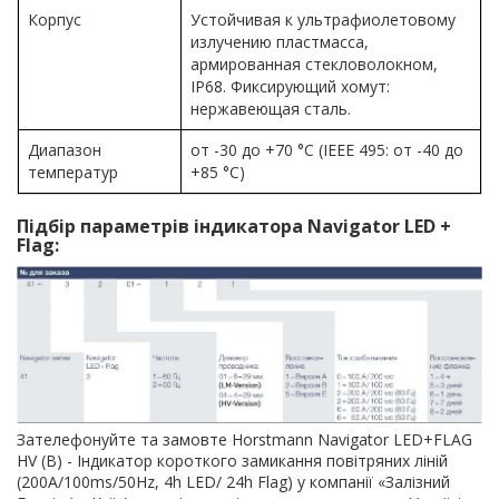
Корпус
Устойчивая к ультрафиолетовому
излучению пластмасса,
армированная стекловолокном,
IP68. Фиксирующий хомут:
нержавеющая сталь.
Диапазон
от -30 до +70 °C (IEEE 495: от -40 до
температур
+85 °C)
Підбір параметрів індикатора Navigator LED +
Flag:
Зателефонуйте та замовте Horstmann Navigator LED+FLAG
HV (B) - Індикатор короткого замикання повітряних ліній
(200A/100ms/50Hz, 4h LED/ 24h Flag) у компанії «Залізний