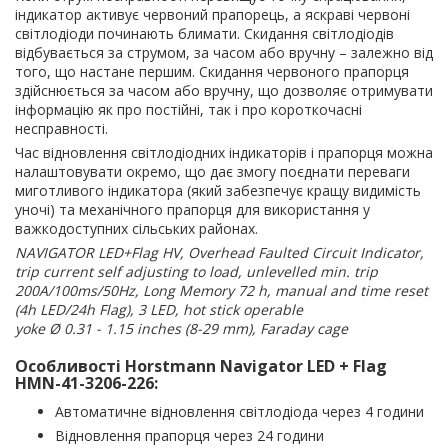
індикатор активує червоний прапорець, а яскраві червоні
світлодіоди починають блимати. Скидання світлодіодів
відбувається за струмом, за часом або вручну – залежно від
того, що настане першим. Скидання червоного прапорця
здійснюється за часом або вручну, що дозволяє отримувати
інформацію як про постійні, так і про короткочасні
несправності.
Час відновлення світлодіодних індикаторів і прапорця можна
налаштовувати окремо, що дає змогу поєднати переваги
миготливого індикатора (який забезпечує кращу видимість
уночі) та механічного прапорця для використання у
важкодоступних сільських районах.
NAVIGATOR LED+Flag HV, Overhead Faulted Circuit Indicator,
trip current self adjusting to load, unlevelled min. trip
200A/100ms/50Hz, Long Memory 72 h, manual and time reset
(4h LED/24h Flag), 3 LED, hot stick operable
yoke Ø 0.31 - 1.15 inches (8-29 mm), Faraday cage
Особливості Horstmann Navigator LED + Flag
HMN-41-3206-226:
Автоматичне відновлення світлодіода через 4 години
Відновлення прапорця через 24 години