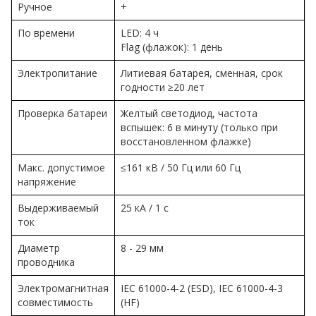
Ручное
+
По времени
LED: 4 ч
Flag (флажок): 1 день
Электропитание
Литиевая батарея, сменная, срок
годности ≥20 лет
Проверка батареи
Желтый светодиод, частота
вспышек: 6 в минуту (только при
восстановленном флажке)
Макс. допустимое
≤161 кВ / 50 Гц или 60 Гц
напряжение
Выдерживаемый
25 кА / 1 с
ток
Диаметр
8 - 29 мм
проводника
Электромагнитная
IEC 61000-4-2 (ESD), IEC 61000-4-3
совместимость
(HF)