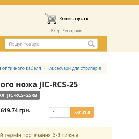
Кошик:
пусто
Вхід
Реєстрація
 і оптичного кабеля
Аксесуари для стриперів
ого ножа JIC-RCS-25
л: JIC-RCS-25RB
 619.74 грн.
Купити!
й термін постачання: 6-8 тижнів