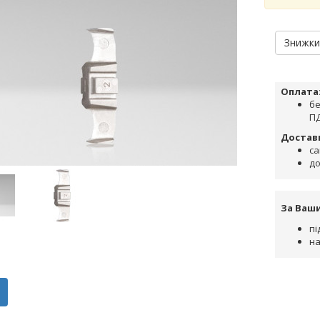
Знижк
Оплата
бе
ПД
Достав
са
до
За Ваш
пі
на