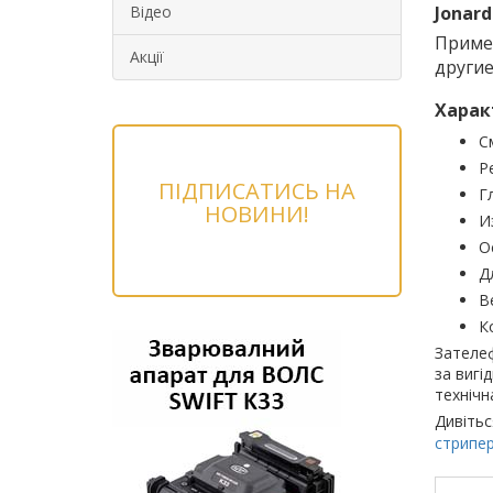
Відео
Jonard
Примен
Акції
другие
Харак
С
Р
ПІДПИСАТИСЬ НА
Г
НОВИНИ!
И
О
Д
Ве
К
Зателеф
за вигі
технічн
Дивітьс
стрипер