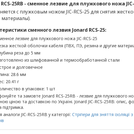
 RCS-25RB - сменное лезвие для плужкового ножа JIC
яется с плужковым ножом JIC-RCS-25 для снятия жесткой
 материалы).
теристики сменного лезвия Jonard RCS-25:
менное лезвие для плужкового ножа JIC-RCS-25
езка жесткой оболочки кабеля (ПВХ, ПЭ, резина и другие матери
лубина реза до 5 мм
зготовлено из шлифованной и термообработанной стали
строе и долговечное
лина: 28.6 мм
с: 20.41 г
оличество в упаковке: 1 шт
онуйте та замовте Jonard RCS-25RB - лезвие для плужкового ножа 
дною ціною та доставкою по Україні. Jonard JIC-RCS-25RB: опис, фот
а підтримка.
я аналоги JIC-RCS-25RB у категорії:
Стріпери для зняття ізоляції 
ів