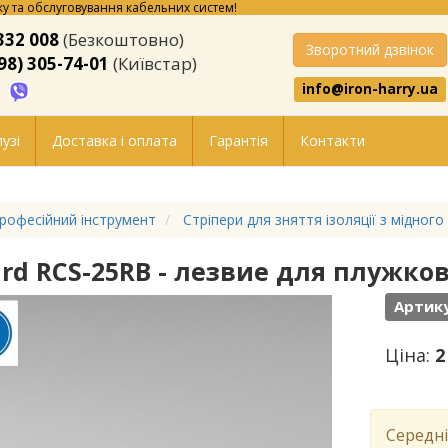
у та обслуговування кабельних систем!
332 008
(Безкоштовно)
Зворотний дзвінок
98) 305-74-01
(Київстар)
info@iron-harry.ua
узі
Доставка і оплата
Гарантія
Контакти
рофесійний інструмент
Стріпери для зняття ізоляції з мідного
ard RCS-25RB - лезвие для плужков
Артику
Ціна:
2
Середні