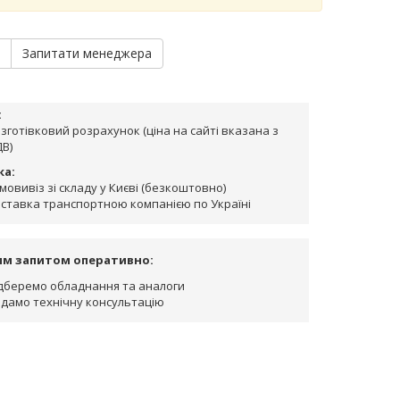
и
Запитати менеджера
:
зготівковий розрахунок (ціна на сайті вказана з
В)
ка:
мовивіз зі складу у Києві (безкоштовно)
ставка транспортною компанією по Україні
им запитом оперативно:
дберемо обладнання та аналоги
дамо технічну консультацію