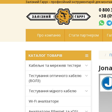
Залізний Гаррі – професійний інструментарій для монтаж
0 800 
+38 (0
Про компанію
Стати партнером
Гал
П
КАТАЛОГ ТОВАРІВ
Кабельні та мережеві тестери
Jon
Тестування оптичного кабелю
(ВОЛЗ)
Тестування мідного кабелю
Wi-Fi аналізатори
Аналізатори Ethernet та xDSL