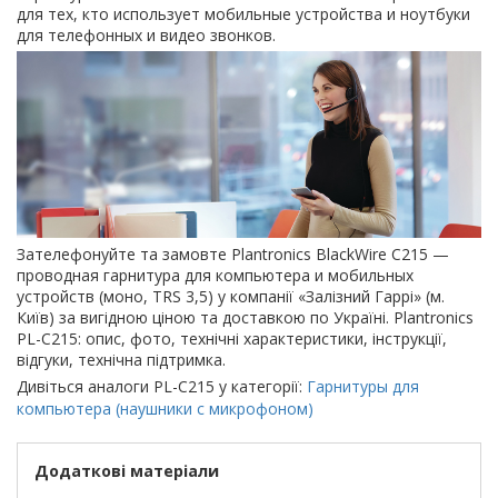
для тех, кто использует мобильные устройства и ноутбуки
для телефонных и видео звонков.
Зателефонуйте та замовте Plantronics BlackWire C215 —
проводная гарнитура для компьютера и мобильных
устройств (моно, TRS 3,5) у компанії «Залізний Гаррі» (м.
Київ) за вигідною ціною та доставкою по Україні. Plantronics
PL-C215: опис, фото, технічні характеристики, інструкції,
відгуки, технічна підтримка.
Дивіться аналоги PL-C215 у категорії:
Гарнитуры для
компьютера (наушники с микрофоном)
Додаткові матеріали