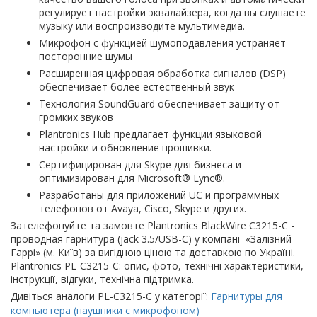
регулирует настройки эквалайзера, когда вы слушаете
музыку или воспроизводите мультимедиа.
Микрофон с функцией шумоподавления устраняет
посторонние шумы
Расширенная цифровая обработка сигналов (DSP)
обеспечивает более естественный звук
Технология SoundGuard обеспечивает защиту от
громких звуков
Plantronics Hub предлагает функции языковой
настройки и обновление прошивки.
Сертифицирован для Skype для бизнеса и
оптимизирован для Microsoft® Lync®.
Разработаны для приложений UC и программных
телефонов от Avaya, Cisco, Skype и других.
Зателефонуйте та замовте Plantronics BlackWire C3215-C -
проводная гарнитура (jack 3.5/USB-C) у компанії «Залізний
Гаррі» (м. Київ) за вигідною ціною та доставкою по Україні.
Plantronics PL-C3215-C: опис, фото, технічні характеристики,
інструкції, відгуки, технічна підтримка.
Дивіться аналоги PL-C3215-C у категорії:
Гарнитуры для
компьютера (наушники с микрофоном)