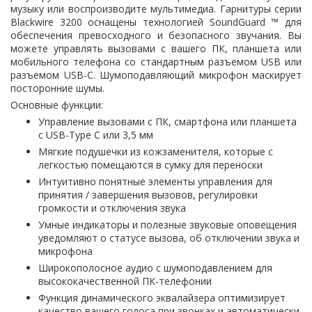
музыку или воспроизводите мультимедиа. Гарнитуры серии
Blackwire 3200 оснащены технологией SoundGuard ™ для
обеспечения превосходного и безопасного звучания. Вы
можете управлять вызовами с вашего ПК, планшета или
мобильного телефона со стандартным разъемом USB или
разъемом USB-C. Шумоподавляющий микрофон маскирует
посторонние шумы.
Основные функции:
Управление вызовами с ПК, смартфона или планшета
с USB-Type C или 3,5 мм
Мягкие подушечки из кожзаменителя, которые с
легкостью помещаются в сумку для переноски
Интуитивно понятные элементы управления для
принятия / завершения вызовов, регулировки
громкости и отключения звука
Умные индикаторы и полезные звуковые оповещения
уведомляют о статусе вызова, об отключении звука и
микрофона
Широкополосное аудио с шумоподавлением для
высококачественной ПК-телефонии
Функция динамического эквалайзера оптимизирует
качество вашего голоса при звонках и автоматически