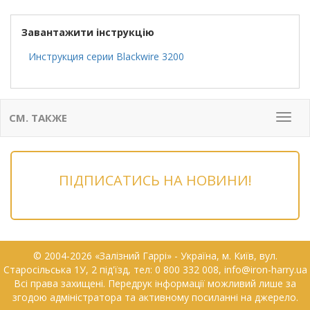
Завантажити інструкцію
Инструкция серии Blackwire 3200
СМ. ТАКЖЕ
Мен
ПІДПИСАТИСЬ НА НОВИНИ!
© 2004-2026 «Залізний Гаррі» - Українa, м. Київ, вул.
Старосільська 1У, 2 під'їзд, тел: 0 800 332 008, info@iron-harry.ua
Всі права захищені. Передрук інформації можливий лише за
згодою адміністратора та активному посиланні на джерело.