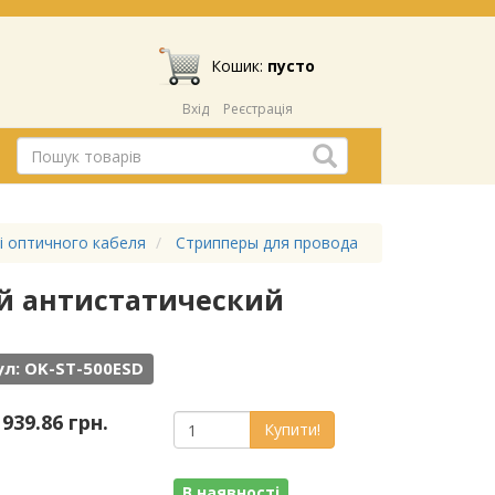
Кошик:
пусто
Вхід
Реєстрація
 і оптичного кабеля
Стрипперы для провода
ый антистатический
л: OK-ST-500ESD
 939.86 грн.
Купити!
В наявності