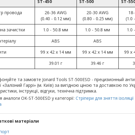
ST-450
ST-500
ST-55
тр провода
26-36 AWG
20-30 AWG
18
(0.40 - 0.12 мм)
(0.80 - 0.25 мм)
(1.0 
на зачистки
1.0 - 50.8 мм
1.0 - 50.8 мм
1.0 
атеріалу
ABS
ABS
ити
99 x 42 x 14 мм
99 x 42 x 14 мм
99 x 
39.01 г
39.46 г
3
онуйте та замовте Jonard Tools ST-500ESD - прецизионный антис
ї «Залізний Гаррі» (м. Київ) за вигідною ціною та доставкою по Ук
ристики, інструкції, відгуки, технічна підтримка.
я аналоги OK-ST-500ESD у категорії:
Стріпери для зняття ізоляції
а
ткові матеріали
порт