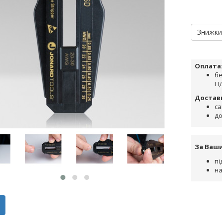
Знижк
Оплата
бе
ПД
Достав
са
до
За Ваш
пі
на