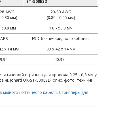
0
ST-500ESD
-28 AWG
20-30 AWG
- 0.30 мм)
(0.80 - 0.25 мм)
- 50.8 мм
1.0 - 50.8 мм
ABS
ESD-безпечний, полікарбонат
42 x 14 мм
99 x 42 x 14 мм
9.92 г
40.37 г
татический стриппер для провода 0,25 - 0,8 мм у
раїні. Jonard OK-ST-500ESD: опис, фото, технічні
 з мідного і оптичного кабеля
,
Стрипперы для