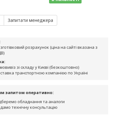
и
Запитати менеджера
:
зготівковий розрахунок (ціна на сайті вказана з
В)
ка:
мовивіз зі складу у Києві (безкоштовно)
ставка транспортною компанією по Україні
им запитом оперативно:
дберемо обладнання та аналоги
дамо технічну консультацію