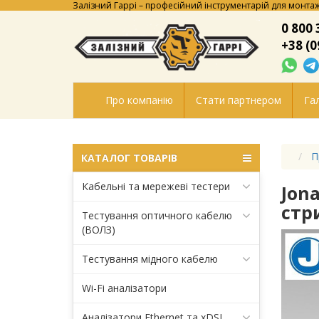
Залізний Гаррі – професійний інструментарій для монтаж
0 800 
+38 (0
Про компанію
Стати партнером
Гал
П
КАТАЛОГ ТОВАРІВ
Кабельні та мережеві тестери
Jon
стр
Тестування оптичного кабелю
(ВОЛЗ)
Тестування мідного кабелю
Wi-Fi аналізатори
Аналізатори Ethernet та xDSL