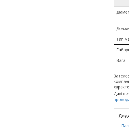
Діаме
Довжи
Тип м
Габар
Вага
Зателеф
компані
характе
Дивітьс
провод
Дода
Пас