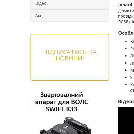
Відео
Jonard 
діаметр
Акції
провідн
RC58). 
Особли
В
Р
ПІДПИСАТИСЬ НА
Л
НОВИНИ!
Л
М
S
К
с
Відеоо