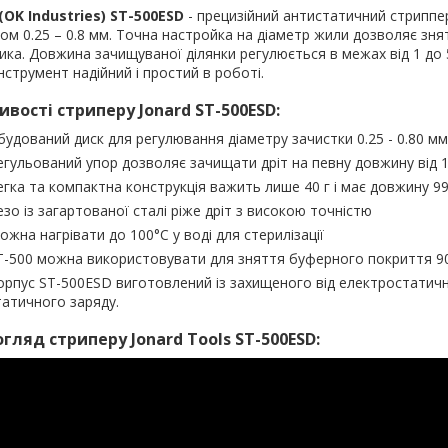
(OK Industries)​ ST-500ESD
- прецизійний антистатичний стриппер 
ом 0.25 – 0.8 мм. Точна настройка на діаметр жили дозволяє зн
ика. Довжина зачищуваної ділянки регулюється в межах від 1 до 50
Інструмент надійний і простий в роботі.
вості стриперу Jonard ST-500ESD:
будований диск для регулювання діаметру зачистки 0.25 - 0.80 мм
егульований упор дозволяє зачищати дріт на певну довжину від 1.
егка та компактна конструкція важить лише 40 г і має довжину 9
езо із загартованої сталі ріже дріт з високою точністю
ожна нагрівати до 100°C у воді для стерилізації
T-500 можна використовувати для зняття буферного покриття 90
орпус ST-500ESD виготовлений із захищеного від електростатич
татичного заряду.
гляд стриперу Jonard Tools ST-500ESD: