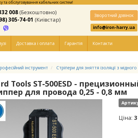
у та обслуговування кабельних систем!
332 008
(Безкоштовно)
Зворотний дзвінок
98) 305-74-01
(Київстар)
info@iron-harry.ua
узі
Доставка і оплата
Гарантія
Контакти
рофесійний інструмент
Стріпери для зняття ізоляції з мідного
ard Tools ST-500ESD - прецизионн
иппер для провода 0,25 - 0,8 мм
Артику
Ціна:
3