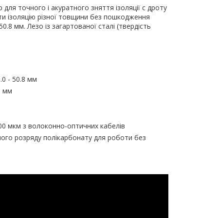
для точного і акуратного зняття ізоляції c дроту
яти ізоляцію різної товщини без пошкодження
.8 мм. Лезо із загартованої сталі (твердість
0 - 50.8 мм
9 мм
0 мкм з волоконно-оптичних кабелів
ного розряду полікарбонату для роботи без