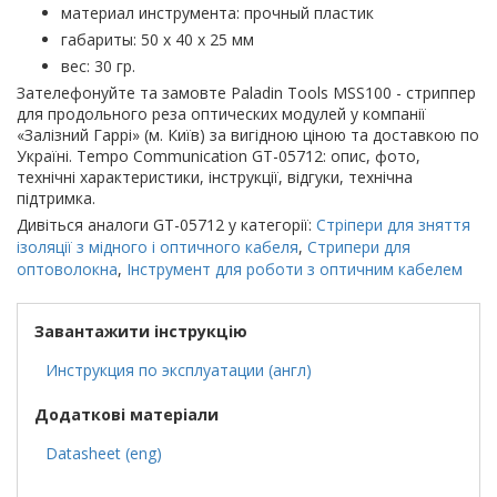
материал инструмента: прочный пластик
габариты: 50 х 40 х 25 мм
вес: 30 гр.
Зателефонуйте та замовте Paladin Tools MSS100 - стриппер
для продольного реза оптических модулей у компанії
«Залізний Гаррі» (м. Київ) за вигідною ціною та доставкою по
Україні. Tempo Communication GT-05712: опис, фото,
технічні характеристики, інструкції, відгуки, технічна
підтримка.
Дивіться аналоги GT-05712 у категорії:
Стріпери для зняття
ізоляції з мідного і оптичного кабеля
,
Стрипери для
оптоволокна
,
Інструмент для роботи з оптичним кабелем
Завантажити інструкцію
Инструкция по эксплуатации (англ)
Додаткові матеріали
Datasheet (eng)