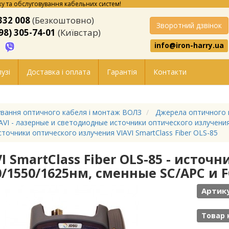
у та обслуговування кабельних систем!
332 008
(Безкоштовно)
Зворотний дзвінок
98) 305-74-01
(Київстар)
info@iron-harry.ua
узі
Доставка і оплата
Гарантія
Контакти
вання оптичного кабеля і монтаж ВОЛЗ
Джерела оптичного 
AVI - лазерные и светодиодные источники оптического излучени
точники оптического излучения VIAVI SmartClass Fiber OLS-85
VI SmartClass Fiber OLS-85 - исто
0/1550/1625нм, сменные SC/APC и 
Артику
Товар 