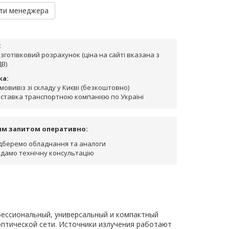
ти менеджера
:
зготівковий розрахунок (ціна на сайті вказана з
В)
ка:
мовивіз зі складу у Києві (безкоштовно)
ставка транспортною компанією по Україні
им запитом оперативно:
дберемо обладнання та аналоги
дамо технічну консультацію
фессиональный, универсальный и компактный
оптической сети. Источники излучения работают