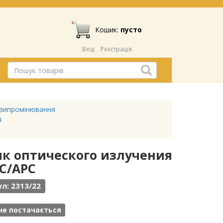
Кошик:
пусто
Вхід
Реєстрація
випромінювання
я
чник оптического излучения
FC/APC
л: 2313/22
не постачається