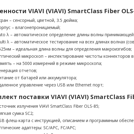
енности VIAVI (
VIAVI)
SmartClass Fiber OLS
кран – сенсорный, цветной, 3.5 дюйма;
орпус – влагонепроницаемый;
uto λ – автоматическое определение длины волны принимающей
ulti λ – автоматическое тестирование на всех длинах волнах (с
625нм – идеальная длина волны для определения макроизгибов;
птический микроскоп – инспектирование чистоты коннекторов в
амять – на 5000 измерений в режиме микроскопа;
енерация отчетов;
итание от батарей или аккумулятора;
даленное управление через USB или Ethernet порт;
лект поставки VIAVI (
VIAVI)
SmartClass Fi
сточник излучения VIAVI SmartClass Fiber OLS-85;
ягкая сумка SC2;
SB флеш-карта с инструкцией, описанием и программным обеспе
птические адаптеры: SC/APC, FC/APC;