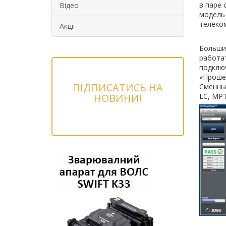
в паре 
Відео
модель 
телеком
Акції
Большин
работат
подклю
«Прошел
ПІДПИСАТИСЬ НА
Сменные
НОВИНИ!
LC, MPT