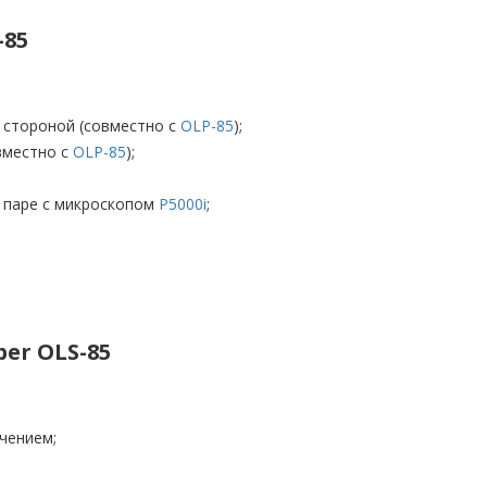
-85
 стороной (совместно с
OLP-85
);
овместно с
OLP-85
);
 паре с микроскопом
P5000i
;
ber OLS-85
чением;