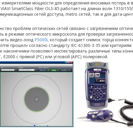
с измерителями мощности для определения вносимых потерь в в
VIAVI SmartClass Fiber OLS-85 работает на длинах волн 1310/15
муникационных сетей доступа, metro сетей, так и для дата-цен
ство проблем оптических сетей связано с загрязнением оптичес
ь в режиме оптического микроскопа для проверки загрязненнос
чить видео-зонд
P5000i
, который создает снимок торца коннект
/Не прошел» согласно стандарту IEC-61300-3-35 или критериям
 наконечники позволяют инспектировать различные типы коннек
, E2000 c прямой (PC) или угловой (APC) полировкой.