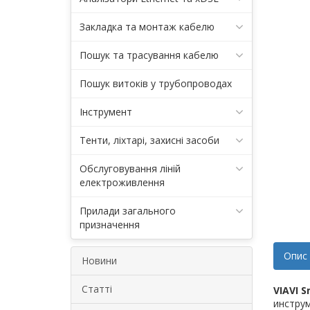
Закладка та монтаж кабелю
Пошук та трасування кабелю
Пошук витоків у трубопроводах
Інструмент
Тенти, ліхтарі, захисні засоби
Обслуговування ліній
електроживлення
Прилади загального
призначення
Опис
Новини
Статті
VIAVI S
инструм