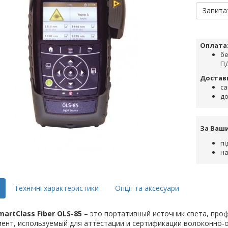
Запита
Оплата
бе
ПД
Достав
са
до
За Ваш
пі
на
Технічні характеристики
Опції та аксесуари
martClass Fiber OLS-85
– это портативный источник света, про
ент, используемый для аттестации и сертификации волоконно-