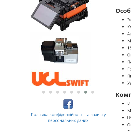
Особ
Э
К
A
M
1
О
П
Г
П
У
Комп
И
М
Політика конфіденційності та захисту
U
персональних даних
О