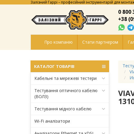
Залізний Гаррі – професійний інструментарій для монтаж
0 800 
+38 (0
Про компанію
Стати партнером
Гал
Тесту
КАТАЛОГ ТОВАРІВ
VI
Ис
Кабельні та мережеві тестери
Тестування оптичного кабелю
VIA
(ВОЛЗ)
131
Тестування мідного кабелю
Wi-Fi аналізатори
Аналізатори Ethernet та xDSL