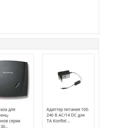
аза для
Адаптер питания 100-
енц-
240 В AC/14 DC для
нов серии
ТА Konftel ...
30...