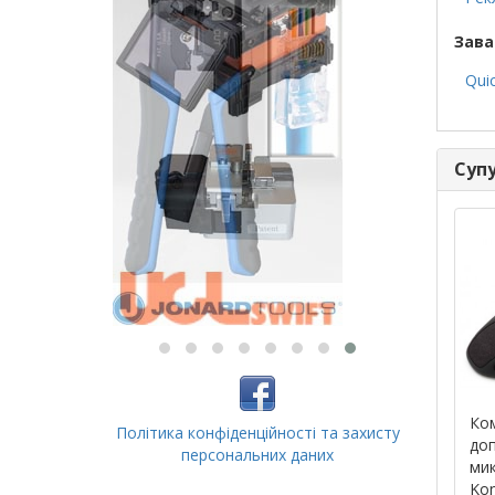
Зава
Qui
Супу
Ко
Політика конфіденційності та захисту
до
персональних даних
ми
Kon