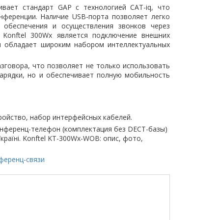
вает стандарт GAP с технологией CAT-iq, что
нференции. Наличие USB-порта позволяет легко
 обеспечения и осуществления звонков через
 Konftel 300Wx является подключение внешних
н обладает широким набором интеллектуальных
зговора, что позволяет не только использовать
арядки, но и обеспечивает полную мобильность
тройство, набор интерфейсных кабелей.
онференц-телефон (комплектация без DECT-базы)
Україні. Konftel KT-300Wx-WOB: опис, фото,
нференц-связи