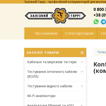
Залізний Гаррі – професійний інструментарій для монтаж
0 800 
+38 (0
Про компанію
Стати партнером
Гал
Телеф
КАТАЛОГ ТОВАРІВ
Кабельні та мережеві тестери
Kon
(ко
Тестування оптичного кабелю
(ВОЛЗ)
Тестування мідного кабелю
Wi-Fi аналізатори
Аналізатори Ethernet та xDSL