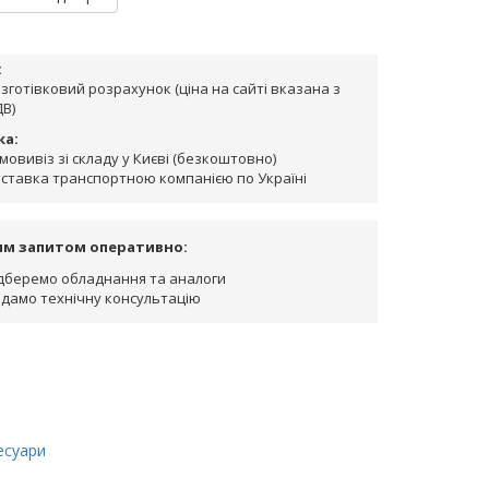
:
зготівковий розрахунок (ціна на сайті вказана з
В)
ка:
мовивіз зі складу у Києві (безкоштовно)
ставка транспортною компанією по Україні
им запитом оперативно:
дберемо обладнання та аналоги
дамо технічну консультацію
есуари