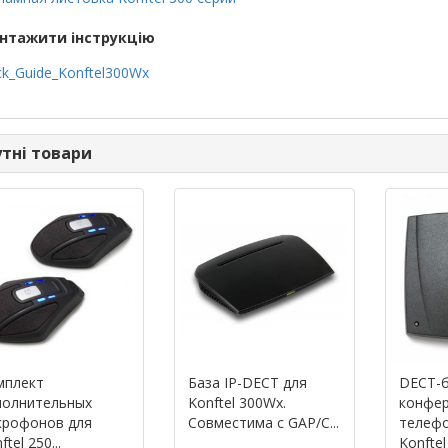
нтажити інструкцію
ck_Guide_Konftel300Wx
тні товари
мплект
База IP-DECT для
DECT-б
полнительных
Konftel 300Wx.
конфер
крофонов для
Совместима с GAP/C...
телефо
ftel 250...
Konftel 