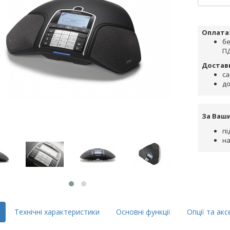
Оплата
бе
ПД
Достав
са
до
За Ваш
пі
на
Технічні характеристики
Основні функції
Опції та акс