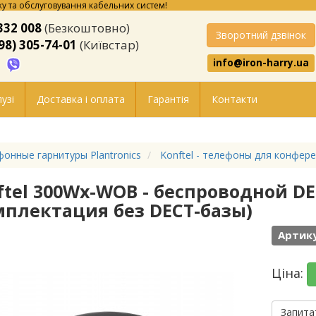
у та обслуговування кабельних систем!
332 008
(Безкоштовно)
Зворотний дзвінок
98) 305-74-01
(Київстар)
info@iron-harry.ua
узі
Доставка і оплата
Гарантія
Контакти
онные гарнитуры Plantronics
Konftel - телефоны для конфере
ftel 300Wx-WOB - беспроводной D
мплектация без DECT-базы)
Артик
Ціна:
Запита