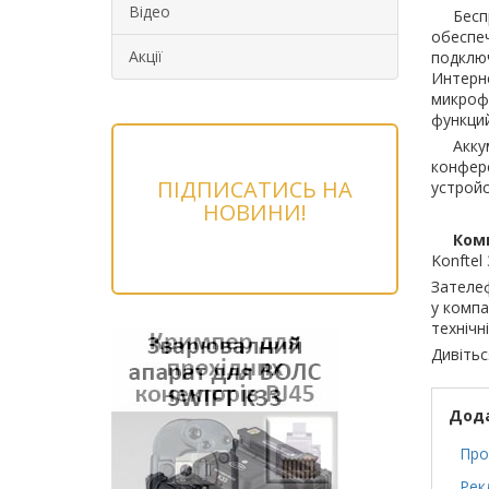
Відео
Бес
обеспе
Акції
подклю
Интерн
микроф
функций
Акку
конфер
ПІДПИСАТИСЬ НА
устройс
НОВИНИ!
Ком
Konftel
Зателе
у компа
технічні
Дивітьс
Дода
Про
Рек