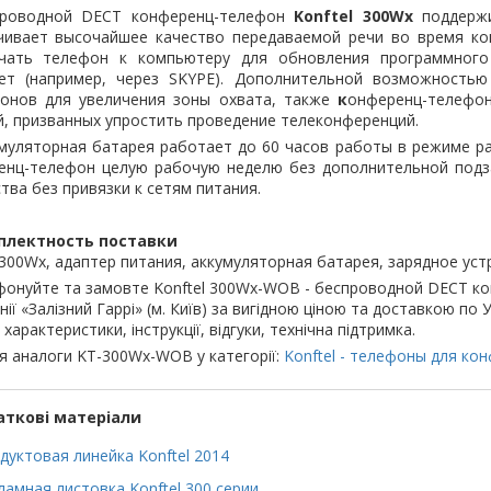
проводной DECT конференц-телефон
Konftel 300Wx
поддержи
чивает высочайшее качество передаваемой речи во время ко
чать телефон к компьютеру для обновления программного
ет (например, через SKYPE). Дополнительной возможностью
онов для увеличения зоны охвата, также
к
онференц-телефо
, призванных упростить проведение телеконференций.
муляторная батарея работает до 60 часов работы в режиме ра
енц-телефон целую рабочую неделю без дополнительной подз
тва без привязки к сетям питания.
плектность поставки
 300Wx, адаптер питания, аккумуляторная батарея, зарядное ус
фонуйте та замовте Konftel 300Wx-WOB - беспроводной DECT к
нії «Залізний Гаррі» (м. Київ) за вигідною ціною та доставкою по 
 характеристики, інструкції, відгуки, технічна підтримка.
я аналоги KT-300Wx-WOB у категорії:
Konftel - телефоны для ко
ткові матеріали
дуктовая линейка Konftel 2014
ламная листовка Konftel 300 серии