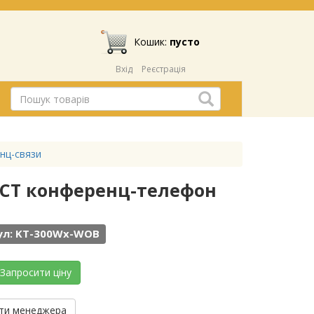
Кошик:
пусто
Вхід
Реєстрація
нц-связи
ECT конференц-телефон
ул: KT-300Wx-WOB
Запросити ціну
ти менеджера