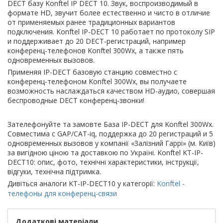
DECT базу Konftel IP DECT 10. Звук, воспроизводимый в
формате HD, звучит более естественно и чисто в отличие
от применяемых ранее традиционных вариантов
подключения. Konftel IP-DECT 10 работает по протоколу SIP
и поддерживает до 20 DECT-регистраций, например
конференц-телефонов Konftel 300Wx, а также пять
одновременных вызовов.
Применяя IP-DECT базовую станцию совместно с
конференц-телефоном Konftel 300Wx, вы получаете
возможность наслаждаться качеством HD-аудио, совершая
беспроводные DECT конференц-звонки!
Зателефонуйте та замовте База IP-DECT для Konftel 300Wx.
Совместима с GAP/CAT-iq, поддержка до 20 регистраций и 5
одновременных вызовов у компанії «Залізний Гаррі» (м. Київ)
за вигідною ціною та доставкою по Україні. Konftel KT-IP-
DECT10: опис, фото, технічні характеристики, інструкції,
відгуки, технічна підтримка.
Дивіться аналоги KT-IP-DECT10 у категорії:
Konftel -
телефоны для конференц-связи
Додаткові матеріали