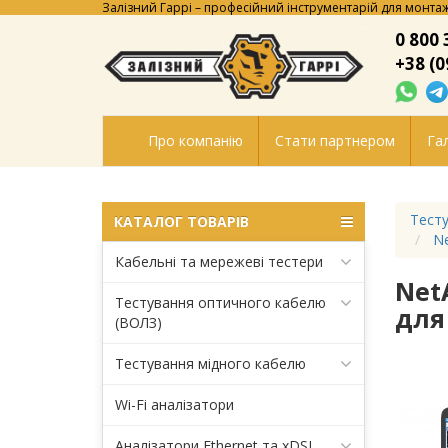
Залізний Гаррі – професійний інструментарій для монтаж
0 800 
+38 (0
Про компанію
Стати партнером
Гал
Тесту
КАТАЛОГ ТОВАРІВ
Ne
Кабельні та мережеві тестери
Net
Тестування оптичного кабелю
для
(ВОЛЗ)
Тестування мідного кабелю
Wi-Fi аналізатори
Аналізатори Ethernet та xDSL