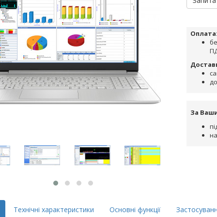
Запита
Оплата
бе
ПД
Достав
са
до
За Ваш
пі
на
Технічні характеристики
Основні функції
Застосуван