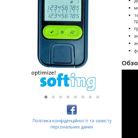
д
м
т
п
п
а
а
ф
Обзо
Політика конфіденційності та захисту
персональних даних