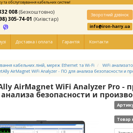
у та обслуговування кабельних систем!
332 008
(Безкоштовно)
Зворотний дзвінок
98) 305-74-01
(Київстар)
info@iron-harry.ua
узі
Доставка і оплата
Гарантія
Контакти
вання кабельних ліній, мереж Ethernet та Wi-Fi
WiFi анализат
tAlly AirMagnet WiFi Analyzer - ПО для анализа безопасности и 
Ally AirMagnet WiFi Analyzer Pro 
 анализа безопасности и произв
Артик
Товар 