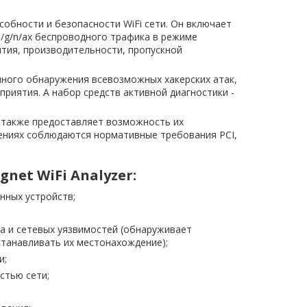
обности и безопасности WiFi сети. Он включает
b/g/n/ax беспроводного трафика в режиме
тия, производительности, пропускной
нного обнаружения всевозможных хакерских атак,
риятия. А набор средств активной диагностики -
 также предоставляет возможность их
ениях соблюдаются нормативные требования PCI,
et WiFi Analyzer:
нных устройств;
а и сетевых уязвимостей (обнаруживает
станавливать их местонахождение);
и;
стью сети;