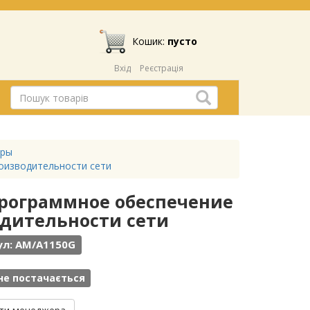
Кошик:
пусто
Вхід
Реєстрація
оры
производительности сети
- программное обеспечение
одительности сети
ул: AM/A1150G
не постачається