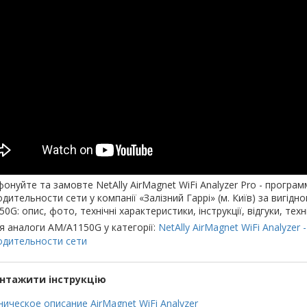
онуйте та замовте NetAlly AirMagnet WiFi Analyzer Pro - прогр
дительности сети у компанії «Залізний Гаррі» (м. Київ) за вигідно
0G: опис, фото, технічні характеристики, інструкції, відгуки, техн
я аналоги AM/A1150G у категорії:
NetAlly AirMagnet WiFi Analyzer
одительности сети
нтажити інструкцію
ническое описание AirMagnet WiFi Analyzer