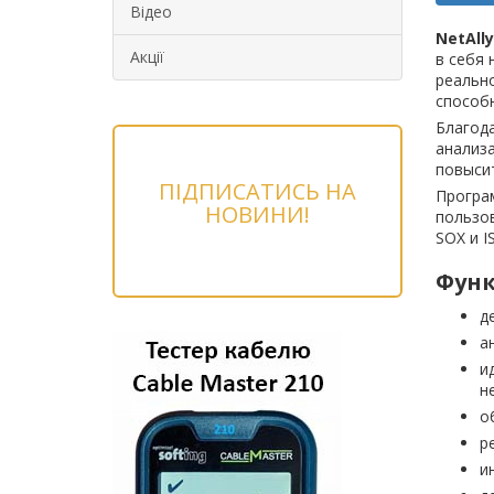
Відео
NetAlly
Акції
в себя 
реально
способн
Благода
анализа
повыси
ПІДПИСАТИСЬ НА
Програ
НОВИНИ!
пользо
SOX и I
Функ
д
а
и
н
о
р
и