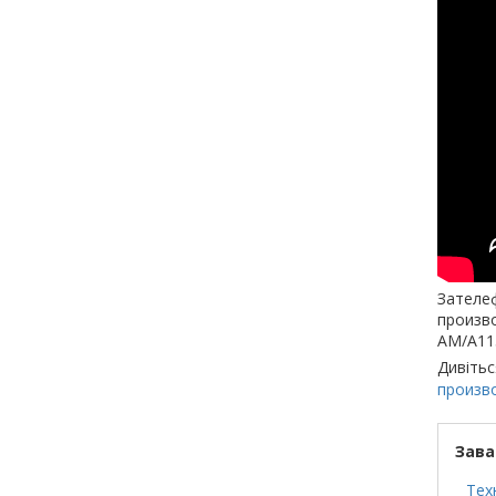
Зателеф
произво
AM/A115
Дивітьс
произв
Зава
Тех