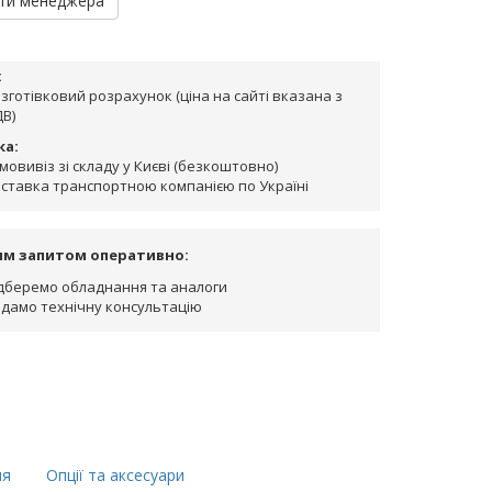
ти менеджера
:
зготівковий розрахунок (ціна на сайті вказана з
В)
ка:
мовивіз зі складу у Києві (безкоштовно)
ставка транспортною компанією по Україні
им запитом оперативно:
дберемо обладнання та аналоги
дамо технічну консультацію
ня
Опції та аксесуари