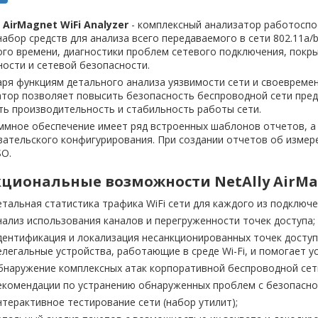
 AirMagnet WiFi Analyzer
- комплексный анализатор работоспос
набор средств для анализа всего передаваемого в сети 802.11a/
го времени, диагностики проблем сетевого подключения, покры
ости и сетевой безопасности.
ря функциям детального анализа уязвимости сети и своевреме
тор позволяет повысить безопасность беспроводной сети предп
ть производительность и стабильность работы сети.
ммное обеспечение имеет ряд встроенных шаблонов отчетов, а
вательского конфигурирования. При создании отчетов об измер
SO.
циональные возможности NetAlly AirMagn
етальная статистика трафика WiFi сети для каждого из подключе
нализ использования каналов и перегруженности точек доступа;
дентификация и локализация несанкционированных точек доступ
елегальные устройства, работающие в среде Wi-Fi, и помогает у
бнаружение комплексных атак корпоративной беспроводной сет
екомендации по устранению обнаруженных проблем с безопасно
нтерактивное тестирование сети (набор утилит);