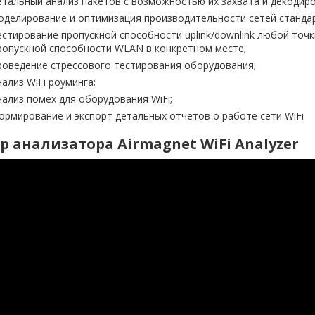
етальный анализ пакетов с возможностью их захвата и декодиро
оделирование и оптимизация производительности сетей стандар
естирование пропускной способности uplink/downlink любой точк
ропускной способности WLAN в конкретном месте;
роведение стрессового тестирования оборудования;
нализ WiFi роуминга;
нализ помех для оборудования WiFi;
ормирование и экспорт детальных отчетов о работе сети WiFi
р анализатора Airmagnet WiFi Analyzer