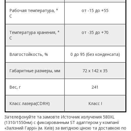
Рабочая температура, °
от -15 до +55
C
Температура хранения, °
от -35 до +70
C
Влагостойкость, %
0 до 95 (без конденсата)
Габаритные размеры, мм
72 x 142 x 35
Вес, г
241
Класс лазера(CDRH)
Класс I
Зателефонуйте та замовте Источник излучения 580XL
(1310/1550нм) c фиксированным ST адаптером у компанії
«Залізний Гаррі» (м. Київ) за вигідною ціною та доставкою по