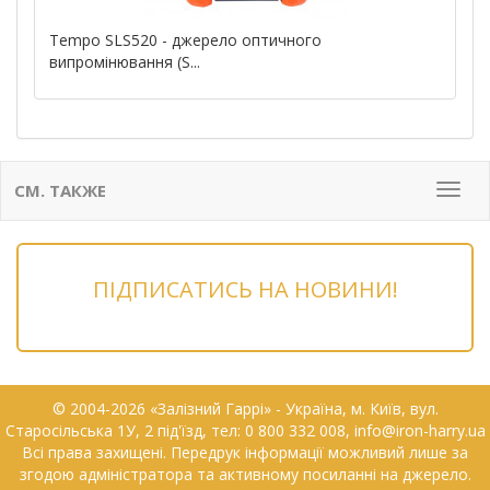
Tempo SLS520 - джерело оптичного
випромінювання (S...
СМ. ТАКЖЕ
Мен
ПІДПИСАТИСЬ НА НОВИНИ!
© 2004-2026 «Залізний Гаррі» - Українa, м. Київ, вул.
Старосільська 1У, 2 під'їзд, тел: 0 800 332 008, info@iron-harry.ua
Всі права захищені. Передрук інформації можливий лише за
згодою адміністратора та активному посиланні на джерело.