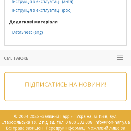
Інструкція з експлуатації (англ)
Інструкція з експлуатації (рос)
Додаткові матеріали
DataSheet (eng)
СМ. ТАКЖЕ
Мен
ПІДПИСАТИСЬ НА НОВИНИ!
© 2004-2026 «Залізний Гаррі» - Українa, м. Київ, вул.
Старосільська 1У, 2 під'їзд, тел: 0 800 332 008, info@iron-harry.ua
Всі права захищені. Передрук інформації можливий лише за