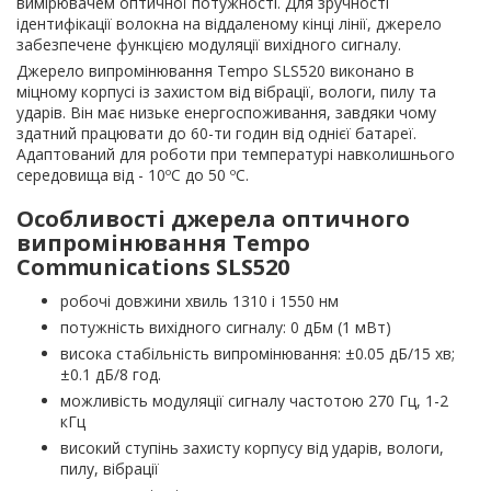
вимірювачем оптичної потужності. Для зручності
ідентифікації волокна на віддаленому кінці лінії, джерело
забезпечене функцією модуляції вихідного сигналу.
Джерело випромінювання Tempo SLS520 виконано в
міцному корпусі із захистом від вібрації, вологи, пилу та
ударів. Він має низьке енергоспоживання, завдяки чому
здатний працювати до 60-ти годин від однієї батареї.
Адаптований для роботи при температурі навколишнього
середовища від - 10ºC до 50 ºC.
Особливості джерела оптичного
випромінювання Tempo
Communications SLS520
робочі довжини хвиль 1310 і 1550 нм
потужність вихідного сигналу: 0 дБм (1 мВт)
висока стабільність випромінювання: ±0.05 дБ/15 хв;
±0.1 дБ/8 год.
можливість модуляції сигналу частотою 270 Гц, 1-2
кГц
високий ступінь захисту корпусу від ударів, вологи,
пилу, вібрації