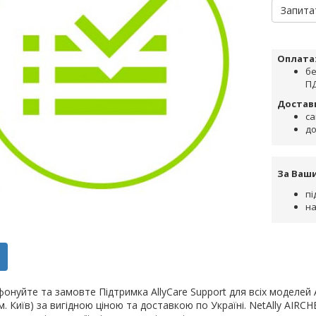
Запита
Оплата
бе
ПД
Достав
са
до
За Ваш
пі
на
онуйте та замовте Підтримка AllyCare Support для всіх моделей 
(м. Київ) за вигідною ціною та доставкою по Україні. NetAlly AIRC