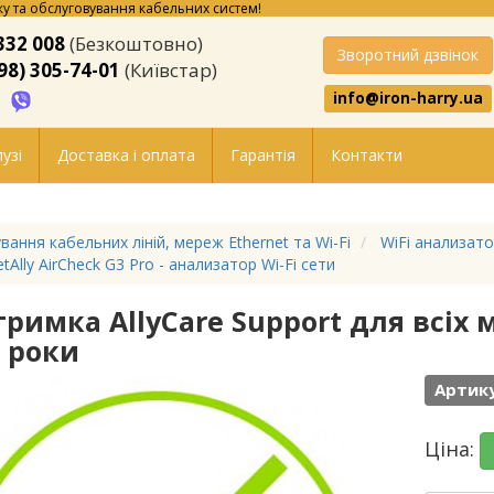
у та обслуговування кабельних систем!
332 008
(Безкоштовно)
Зворотний дзвінок
98) 305-74-01
(Київстар)
info@iron-harry.ua
узі
Доставка і оплата
Гарантія
Контакти
вання кабельних ліній, мереж Ethernet та Wi-Fi
WiFi анализат
tAlly AirCheck G3 Pro - анализатор Wi-Fi сети
тримка AllyCare Support для всіх
3 роки
Артику
Ціна: