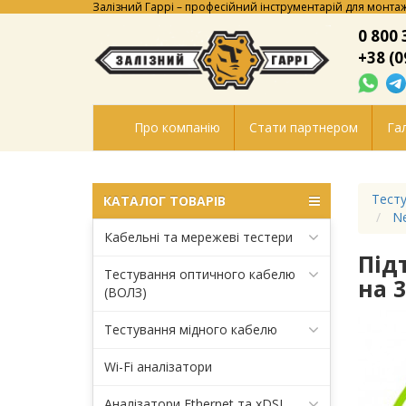
Залізний Гаррі – професійний інструментарій для монтаж
0 800 
+38 (0
Про компанію
Стати партнером
Гал
Тесту
КАТАЛОГ ТОВАРІВ
Ne
Кабельні та мережеві тестери
Під
Тестування оптичного кабелю
на 
(ВОЛЗ)
Тестування мідного кабелю
Wi-Fi аналізатори
Аналізатори Ethernet та xDSL