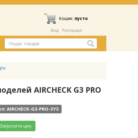
Кошик:
пусто
Вхід
Реєстрація
оры
 моделей AIRCHECK G3 PRO
л: AIRCHECK-G3-PRO-3YS
Запросити ціну