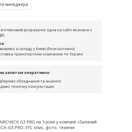
ти менеджера
:
зготівковий розрахунок (ціна на сайті вказана з
В)
ка:
мовивіз зі складу у Києві (безкоштовно)
ставка транспортною компанією по Україні
им запитом оперативно:
дберемо обладнання та аналоги
дамо технічну консультацію
AIRCHECK G3 PRO на 3 роки у компанії «Залізний
HECK-G3-PRO-3YS: опис, фото, технічні