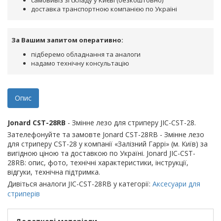
самовивіз зі складу у Києві (безкоштовно)
доставка транспортною компанією по Україні
За Вашим запитом оперативно:
підберемо обладнання та аналоги
надамо технічну консультацію
Опис
Jonard CST-28RB
- Змінне лезо для стриперу JIC-CST-28.
Зателефонуйте та замовте Jonard CST-28RB - Змінне лезо
для стриперу CST-28 у компанії «Залізний Гаррі» (м. Київ) за
вигідною ціною та доставкою по Україні. Jonard JIC-CST-
28RB: опис, фото, технічні характеристики, інструкції,
відгуки, технічна підтримка.
Дивіться аналоги JIC-CST-28RB у категорії:
Аксесуари для
стриперів