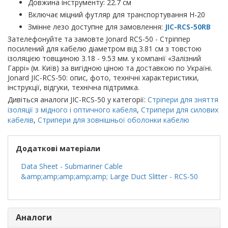
Довжина інструменту: 22.7 см
Включає міцний футляр для транспортування H-20
Змінне лезо доступне для замовлення:
JIC-RCS-50RB
Зателефонуйте та замовте Jonard RCS-50 - Стріппер
посилений для кабелю діаметром від 3.81 см з товстою
ізоляцією товщиною 3.18 - 9.53 мм. у компанії «Залізний
Гаррі» (м. Київ) за вигідною ціною та доставкою по Україні.
Jonard JIC-RCS-50: опис, фото, технічні характеристики,
інструкції, відгуки, технічна підтримка.
Дивіться аналоги JIC-RCS-50 у категорії:
Стріпери для зняття
ізоляції з мідного і оптичного кабеля
,
Стрипери для силових
кабелів
,
Стрипери для зовнішньої оболонки кабелю
Додаткові матеріали
Data Sheet - Submariner Cable
&amp;amp;amp;amp;amp; Large Duct Slitter - RCS-50
Аналоги