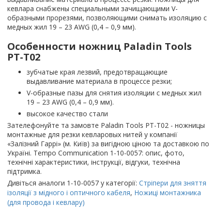
кевлара снабжены специальными зачищающими V-
образными прорезями, позволяющими снимать изоляцию с
медных жил 19 – 23 AWG (0,4 – 0,9 мм).
Особенности ножниц Paladin Tools
PT-T02
зубчатые края лезвий, предотвращающие
выдавливание материала в процессе резки;
V-образные пазы для снятия изоляции с медных жил
19 – 23 AWG (0,4 – 0,9 мм).
высокое качество стали
Зателефонуйте та замовте Paladin Tools PT-T02 - ножницы
монтажные для резки кевларовых нитей у компанії
«Залізний Гаррі» (м. Київ) за вигідною ціною та доставкою по
Україні. Tempo Communication 1-10-0057: опис, фото,
технічні характеристики, інструкції, відгуки, технічна
підтримка.
Дивіться аналоги 1-10-0057 у категорії:
Стріпери для зняття
ізоляції з мідного і оптичного кабеля
,
Ножиці монтажника
(для провода і кевлару)