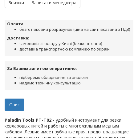
Знижки
Запитати менеджера
Оплата:
безготівковий розрахунок (ціна на сайті вказана з ПДВ)
Доставка:
самовивіз зі складу у Києві (безкоштовно)
доставка транспортною компанією по Україні
За Вашим запитом оперативно:
підберемо обладнання та аналоги
надамо технічну консультацію
Опис
Paladin Tools PT-T02 -
удобный инструмент для резки
кевларовых нитей и работы с многожильным медным
кабелем. Лезвие имеет зубчатые края, предотвращающие
выдавливание материала в процессе резки. Ножницы для