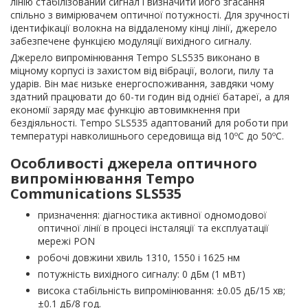
лінію стабілізований сигнал і визначити його згасання
спільно з вимірювачем оптичної потужності. Для зручності
ідентифікації волокна на віддаленому кінці лінії, джерело
забезпечене функцією модуляції вихідного сигналу.
Джерело випромінювання Tempo SLS535 виконано в
міцному корпусі із захистом від вібрації, вологи, пилу та
ударів. Він має низьке енергоспоживання, завдяки чому
здатний працювати до 60-ти годин від однієї батареї, а для
економії заряду має функцію автовимкнення при
бездіяльності. Tempo SLS535 адаптований для роботи при
температурі навколишнього середовища від 10ºC до 50ºC.
Особливості джерела оптичного
випромінювання Tempo
Communications SLS535
призначення: діагностика активної одномодової
оптичної лінії в процесі інсталяції та експлуатації
мережі PON
робочі довжини хвиль 1310, 1550 і 1625 нм
потужність вихідного сигналу: 0 дБм (1 мВт)
висока стабільність випромінювання: ±0.05 дБ/15 хв;
±0.1 дБ/8 год.