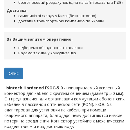
безготівковий розрахунок (ціна на сайті вказана з ПДВ)
Доставка:
самовивіз зі складу у Києві (безкоштовно)
доставка транспортною компанією по Україні
За Вашим запитом оперативно:
підберемо обладнання та аналоги
надамо технічну консультацію
Опис
Ilsintech Hardened FSOC-5.0
- привариваемый усиленный
коннектор для кабеля с круглым сечением (диаметр 5.0 мм).
Он предназначен для организации коммутации абонентских
кабелей в пассивной оптической сети (PON). FSOC-5.0
адаптирован для установки на кабель при помощи
сварочного аппарата, благодаря чему достигаются низкие
потери на соединении. Коннектор устойчив к механическим
воздействиям и воздействию воды.