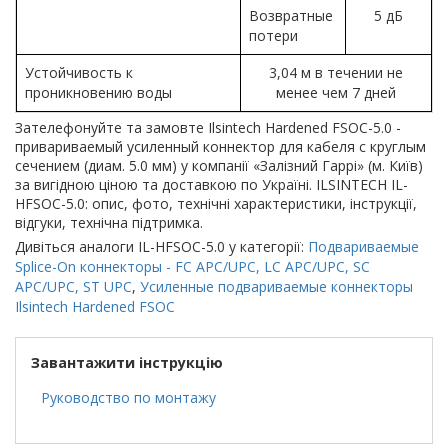
Возвратные
5 дБ
потери
Устойчивость к
3,04 м в течении не
проникновению воды
менее чем 7 дней
Зателефонуйте та замовте Ilsintech Hardened FSOC-5.0 -
привариваемый усиленный коннектор для кабеля с круглым
сечением (диам. 5.0 мм) у компанії «Залізний Гаррі» (м. Київ)
за вигідною ціною та доставкою по Україні. ILSINTECH IL-
HFSOC-5.0: опис, фото, технічні характеристики, інструкції,
відгуки, технічна підтримка.
Дивіться аналоги IL-HFSOC-5.0 у категорії:
Подвариваемые
Splice-On коннекторы - FC APC/UPC, LC APC/UPC, SC
APC/UPC, ST UPC
,
Усиленные подвариваемые коннекторы
Ilsintech Hardened FSOC
Завантажити інструкцію
Руководство по монтажу