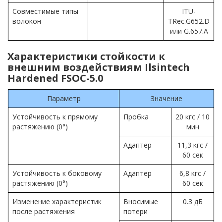
Совместимые типы
ITU-
волокон
TRec.G652.D
или G.657.A
Характеристики стойкости к
внешним воздействиям Ilsintech
Hardened FSOC-5.0
Параметр
Значение
Устойчивость к прямому
Пробка
20 кгс / 10
растяжению (0°)
мин
Адаптер
11,3 кгс /
60 сек
Устойчивость к боковому
Адаптер
6,8 кгс /
растяжению (0°)
60 сек
Изменение характеристик
Вносимые
0.3 дБ
после растяжения
потери