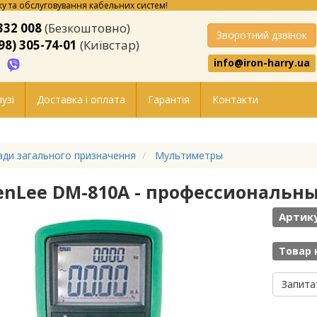
у та обслуговування кабельних систем!
332 008
(Безкоштовно)
Зворотний дзвінок
98) 305-74-01
(Київстар)
info@iron-harry.ua
узі
Доставка і оплата
Гарантія
Контакти
ди загального призначення
Мультиметры
enLee DM-810A - профессиональ
Артик
Товар 
Запита