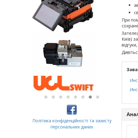
а
с
При по
сохране
Зателеф
Київ) з
відгуки
Дивітьс
Зава
Инс
Инс
Ана
Політика конфіденційності та захисту
персональних даних