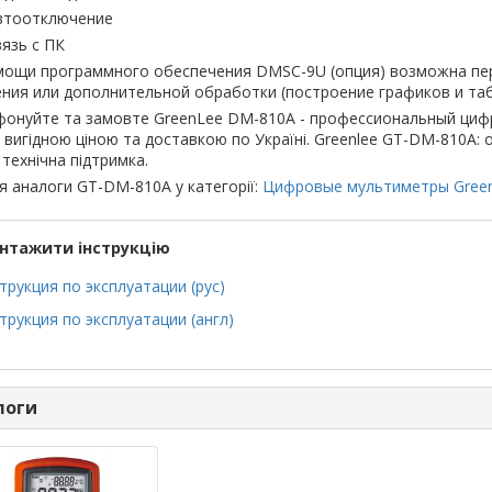
втоотключение
вязь с ПК
мощи программного обеспечения DMSC-9U (опция) возможна пер
ния или дополнительной обработки (построение графиков и таб
онуйте та замовте GreenLee DM-810A - профессиональный цифров
а вигідною ціною та доставкою по Україні. Greenlee GT-DM-810A: оп
, технічна підтримка.
я аналоги GT-DM-810A у категорії:
Цифровые мультиметры Gree
нтажити інструкцію
трукция по эксплуатации (рус)
трукция по эксплуатации (англ)
логи