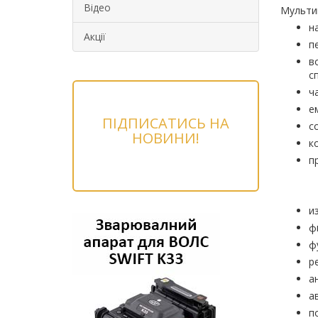
Відео
Мульти
н
Акції
п
в
с
ч
е
ПІДПИСАТИСЬ НА
с
НОВИНИ!
к
п
и
ф
ф
р
а
а
п