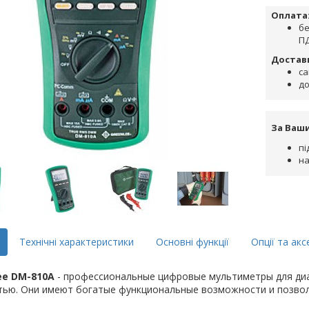
Оплата
бе
ПД
Достав
са
до
За Ваш
пі
на
Технічні характеристики
Основні функції
Опції та акс
ee DM-810A
- профессиональные цифровые мультиметры для диаг
тью. Они имеют богатые функциональные возможности и позв