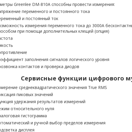
метры Greenlee DM-810A способны провести измерения:
апряжение переменного и постоянного тока
еременный и постоянный ток
озможность измерения переменного тока до 3000А бесконтакт
пособом при помощи дополнительных клещей (опция)
астота
мкость
опротивление
оэффициент заполнения сигналов логического уровня
розвонка контактов и проверка диодов
Сервисные функции цифрового м
змерение среднеквадратического значения True RMS
иксация пиковых значений
ункция удержания результатов измерений
ежим относительного нуля
налоговая гистограмма
втоматический и ручной выбор пределов измерения
одсветка дисплея