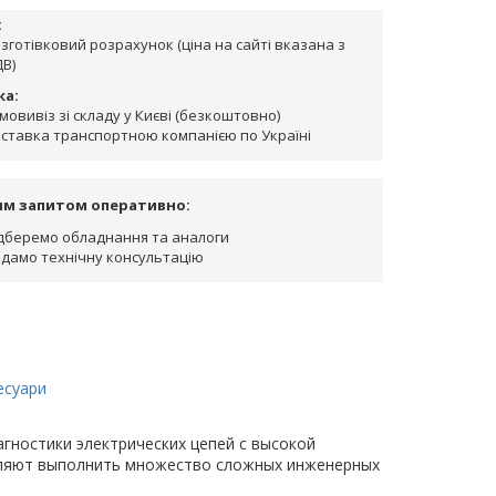
:
зготівковий розрахунок (ціна на сайті вказана з
В)
ка:
мовивіз зі складу у Києві (безкоштовно)
ставка транспортною компанією по Україні
им запитом оперативно:
дберемо обладнання та аналоги
дамо технічну консультацію
есуари
ностики электрических цепей с высокой
оляют выполнить множество сложных инженерных