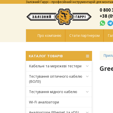
Залізний Гаррі – професійний інструментарій для монтаж
0 800 
+38 (0
Про компанію
Стати партнером
Гал
Прила
КАТАЛОГ ТОВАРІВ
Кабельні та мережеві тестери
Gre
Тестування оптичного кабелю
(ВОЛЗ)
Тестування мідного кабелю
Wi-Fi аналізатори
Аналізатори Ethernet та xDSL