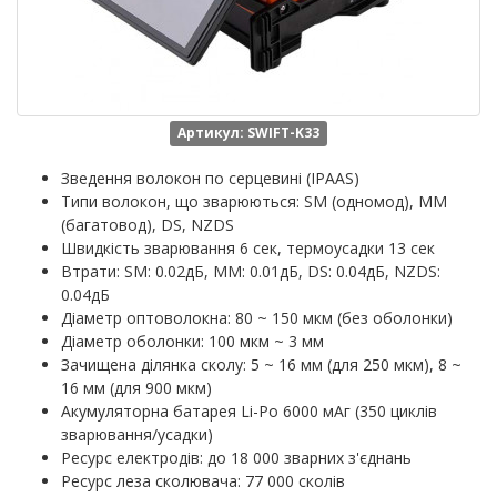
Артикул: SWIFT-K33
Зведення волокон по серцевині (IPAAS)
Типи волокон, що зварюються: SM (одномод), MM
(багатовод), DS, NZDS
Швидкість зварювання 6 сек, термоусадки 13 сек
Втрати: SM: 0.02дБ, MM: 0.01дБ, DS: 0.04дБ, NZDS:
0.04дБ
Діаметр оптоволокна: 80 ~ 150 мкм (без оболонки)
Діаметр оболонки: 100 мкм ~ 3 мм
Зачищена ділянка сколу: 5 ~ 16 мм (для 250 мкм), 8 ~
16 мм (для 900 мкм)
Акумуляторна батарея Li-Po 6000 мАг (350 циклів
зварювання/усадки)
Ресурс електродів: до 18 000 зварних з'єднань
Ресурс леза сколювача: 77 000 сколів