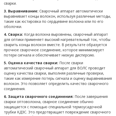
сварки.
3. Выравнивание:
Сварочный аппарат автоматически
выравнивает концы волокон, используя различные методы,
такие как юстировка по сердцевине волокна или по его
оболочки.
4. Сварка:
Когда волокна выровнены, сварочный аппарат
для оптики применяет высокий нагревательный ток, чтобы
сварить концы волокон вместе. В результате образуется
прочное сварочное соединение, которое минимизирует
потери сигнала и обеспечивает низкую дисперсию.
5. Оценка качества сварки:
После сварки
автоматический сварочный аппарат для ВОЛС проводит
оценку качества сварки, выполняя различные проверки,
такие как измерение потерь сигнала и оценку выравнивания
волокон. Это позволяет определить качество сварочного
соединения.
6. Защита сварочного соединения:
После завершения
сварки оптоволокна, сварное соединение обычно
защищается с помощью специальной термоусадочной
трубки КДЗС. Это предотвращает повреждение сварочного