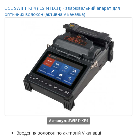
UCL SWIFT KF4 (ILSINTECH) - зварювальний апарат для
оптичних волокон (активна V канавка)
Артикул: SWIFT-KF4
Зведення волокон по активній V канавці