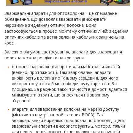
Зварювальні апарати для оптоволокна – це спеціальне
обладнання, що дозволяє зварювати (виконувати
нероз'ємне з'єднання) оптичні волокна. Вони
застосовуються в процесі монтажу оптичних ліній: з'єднання
оптичних кабелів та встановлення кабельних закінчень на
кросі.
Залежно від умов застосування, апарати для зварювання
волокна можна розділити на три групи:
оптичні зварювальні апарати для магістральних ліній
(великої протяжності). Такі зварювальні апарати
вирівнюють волокна по їхньому серцевині, для чого
використовуються 6 моторів для руху кареток в 3-х
площинах. За рахунок такої точності відомості вдається
мінімізувати втрати, що вносяться на зварному
з'єднанні.
апарати для зварювання волокна на мережі доступу
(міських та внутрішньооб'єктових ВОЛЗ). Такі
зварювальники вирівнюють волокна по оболонці. Деякі
зварювальні апарати використовують 2 мотори, тільки
для переміщення волокон, що зварюються назустріч