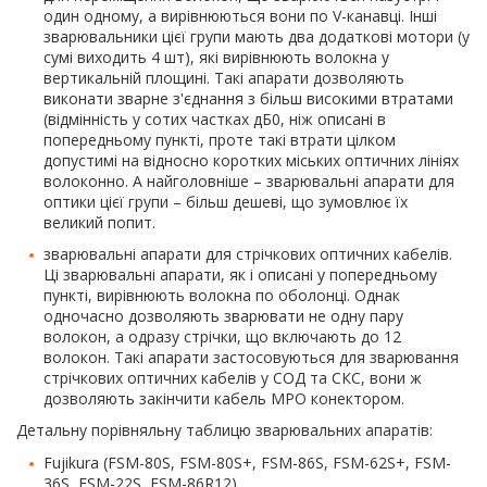
один одному, а вирівнюються вони по V-канавці. Інші
зварювальники цієї групи мають два додаткові мотори (у
сумі виходить 4 шт), які вирівнюють волокна у
вертикальній площині. Такі апарати дозволяють
виконати зварне з'єднання з більш високими втратами
(відмінність у сотих частках дБ0, ніж описані в
попередньому пункті, проте такі втрати цілком
допустимі на відносно коротких міських оптичних лініях
волоконно. А найголовніше – зварювальні апарати для
оптики цієї групи – більш дешеві, що зумовлює їх
великий попит.
зварювальні апарати для стрічкових оптичних кабелів.
Ці зварювальні апарати, як і описані у попередньому
пункті, вирівнюють волокна по оболонці. Однак
одночасно дозволяють зварювати не одну пару
волокон, а одразу стрічки, що включають до 12
волокон. Такі апарати застосовуються для зварювання
стрічкових оптичних кабелів у СОД та СКС, вони ж
дозволяють закінчити кабель MPO конектором.
Детальну порівняльну таблицю зварювальних апаратів:
Fujikura (FSM-80S, FSM-80S+, FSM-86S, FSM-62S+, FSM-
36S, FSM-22S, FSM-86R12),