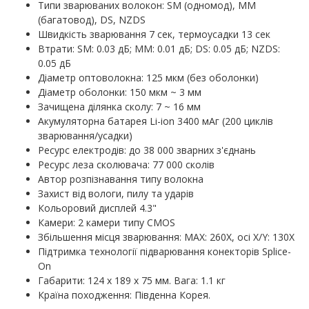
Типи зварюваних волокон: SM (одномод), MM
(багатовод), DS, NZDS
Швидкість зварювання 7 сек, термоусадки 13 сек
Втрати: SM: 0.03 дБ; MM: 0.01 дБ; DS: 0.05 дБ; NZDS:
0.05 дБ
Діаметр оптоволокна: 125 мкм (без оболонки)
Діаметр оболонки: 150 мкм ~ 3 мм
Зачищена ділянка сколу: 7 ~ 16 мм
Акумуляторна батарея Li-ion 3400 мАг (200 циклів
зварювання/усадки)
Ресурс електродів: до 38 000 зварних з'єднань
Ресурс леза сколювача: 77 000 сколів
Автор розпізнавання типу волокна
Захист від вологи, пилу та ударів
Кольоровий дисплей 4.3"
Камери: 2 камери типу CMOS
Збільшення місця зварювання: MAX: 260X, осі X/Y: 130X
Підтримка технології підварювання конекторів Splice-
On
Габарити: 124 х 189 х 75 мм. Вага: 1.1 кг
Країна походження: Південна Корея.