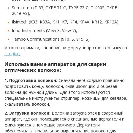
Sumitomo (T-57, TYPE 71-C, TYPE 72-C, T-400S, TYPE
201e-VS),
Ilsintech (K33, K33A, K11, K7, KF4, KF4A, KR12, KR12A),
Inno Instruments (View 3, View 7),
Tempo Communications (910FS, 915FS)
можна отримати, заповнивши форму зворотного зв'язку на
сторінці
.
Использывание аппаратов для сварки
оптических волокон:
1. Подготовка волокон:
Сначала необходимо правильно
подготовить концы волокон, сняв изоляцию и обрезав
волокна до нужной длины. Для этого используются
специальные инструменты: стриппер, ножницы для кевлара,
скалыватель волокон.
2. Загрузка волокон:
Волокна загружаются в сварочный
аппарат, где они помещаются в специальные держатели и
фиксируются с помощью зажимов. Держатели
обеспечивают правильное выравнивание волокон для